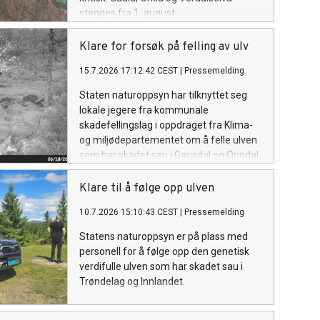
stenges fra 1. august.
Klare for forsøk på felling av ulv
15.7.2026 17:12:42 CEST
|
Pressemelding
Staten naturoppsyn har tilknyttet seg
lokale jegere fra kommunale
skadefellingslag i oppdraget fra Klima-
og miljødepartementet om å felle ulven
som har skadet sau i Gausdal og Oppdal.
Klare til å følge opp ulven
10.7.2026 15:10:43 CEST
|
Pressemelding
Statens naturoppsyn er på plass med
personell for å følge opp den genetisk
verdifulle ulven som har skadet sau i
Trøndelag og Innlandet.