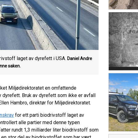
vstoff laget av dyrefett i USA.
Daniel Andre
enne saken.
kket Miljødirektoratet en omfattende
v dyrefett. Bruk av dyrefett som ikke er avfall
Ellen Hambro, direktør for Miljødirektoratet.
nskrav
for ett parti biodrivstoff laget av
ontrollert alle partier med denne typen
atter rundt 1,3 milliarder liter biodrivstoff som
t en stor del av biodrivstoffet som har vært