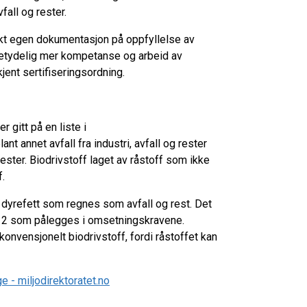
vfall og rester.
brukt egen dokumentasjon på oppfyllelse av
betydelig mer kompetanse og arbeid av
jent sertifiseringsordning.
 gitt på en liste i
lant annet avfall fra industri, avfall og rester
rester. Biodrivstoff laget av råstoff som ikke
ff.
år dyrefett som regnes som avfall og rest. Det
 og 2 som pålegges i omsetningskravene.
 konvensjonelt biodrivstoff, fordi råstoffet kan
e - miljodirektoratet.no