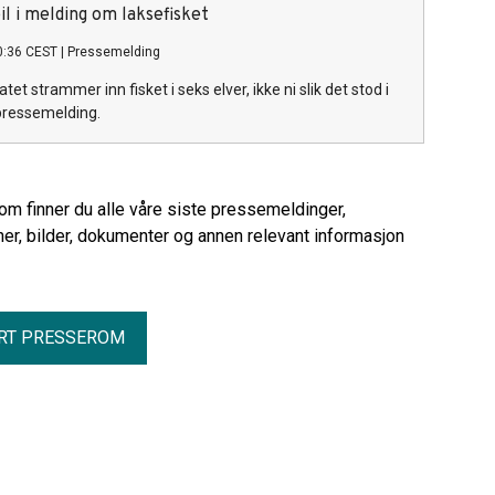
il i melding om laksefisket
0:36 CEST
|
Pressemelding
atet strammer inn fisket i seks elver, ikke ni slik det stod i
pressemelding.
rom finner du alle våre siste pressemeldinger,
er, bilder, dokumenter og annen relevant informasjon
RT PRESSEROM