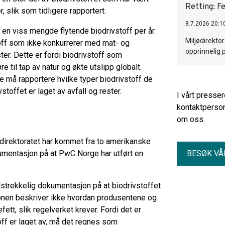
Retting: Fe
r, slik som tidligere rapportert.
8.7.2026 20:1
n viss mengde flytende biodrivstoff per år.
Miljødirektor
toff som ikke konkurrerer med mat- og
opprinnelig 
ter. Dette er fordi biodrivstoff som
e til tap av natur og økte utslipp globalt.
må rapportere hvilke typer biodrivstoff de
toffet er laget av avfall og rester.
I vårt presse
kontaktperson
om oss.
direktoratet har kommet fra to amerikanske
umentasjon på at PwC Norge har utført en
BESØK VÅ
ilstrekkelig dokumentasjon på at biodrivstoffet
jonen beskriver ikke hvordan produsentene og
ett, slik regelverket krever. Fordi det er
toff er laget av, må det regnes som