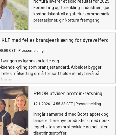
Nortura leverer et solid resultat for 2025.
Forbedring og forenkling i industrien, god
kostnadskontroll og sterke kommersielle
prestasjoner, gir Nortura fremgang.
 KLF med felles bransjeerklæring for dyrevelferd
00:00 CET
|
Pressemelding
nføringen av kjønnssorterte egg
oksende kylling som bransjestandard. Arbeidet bygger
felles målsetting om å fortsatt holde et høyt nivå på
i Norge.
PRIOR utvider protein-satsning
12.1.2026 14:55:33 CET
|
Pressemelding
Inngår samarbeid med Boots apotek og
lanserer flere nye produkter - med norsk
eggehvite som proteinkilde og helt uten
tilsetningsstoffer