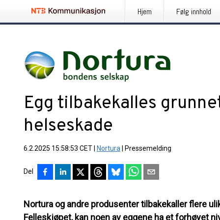
Hjem
Følg innhold
Egg tilbakekalles grunne
helseskade
6.2.2025 15:58:53 CET
|
Nortura
|
Pressemelding
Del
Nortura og andre produsenter tilbakekaller flere uli
Felleskjøpet, kan noen av eggene ha et forhøyet niv