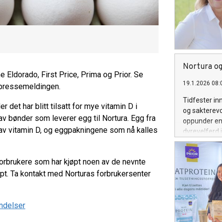
Nortura og
e Eldorado, First Price, Prima og Prior. Se
19.1.2026 08:
i pressemeldingen.
Tidfester in
r det har blitt tilsatt for mye vitamin D i
og sakterev
 av bønder som leverer egg til Nortura. Egg fra
oppunder en 
d av vitamin D, og eggpakningene som nå kalles
dyrevelferd 
 Forbrukere som har kjøpt noen av de nevnte
jøpt. Ta kontakt med Norturas forbrukersenter
endelser