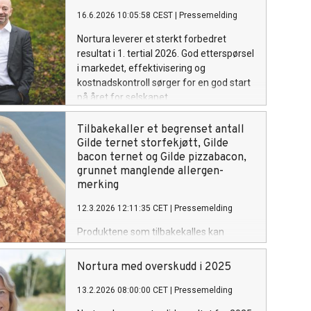
16.6.2026 10:05:58 CEST
|
Pressemelding
Nortura leverer et sterkt forbedret
resultat i 1. tertial 2026. God etterspørsel
i markedet, effektivisering og
kostnadskontroll sørger for en god start
på året for selskapet.
Tilbakekaller et begrenset antall
Gilde ternet storfekjøtt, Gilde
bacon ternet og Gilde pizzabacon,
grunnet manglende allergen-
merking
12.3.2026 12:11:35 CET
|
Pressemelding
Produktene som tilbakekalles kan
inneholde spor av soya, men er ikke
merket med dette. Forbrukere med
Nortura med overskudd i 2025
soya-allergi bes derfor om å ikke spise
produktene.
13.2.2026 08:00:00 CET
|
Pressemelding