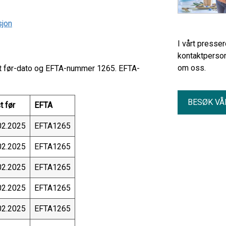
sjon
I vårt presse
kontaktperson
om oss.
est før-dato og EFTA-nummer 1265. EFTA-
BESØK VÅ
t før
EFTA
02.2025
EFTA1265
02.2025
EFTA1265
02.2025
EFTA1265
02.2025
EFTA1265
02.2025
EFTA1265