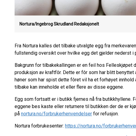
Nortura/Ingebrog Skrudland
Redaksjonelt
Fra Nortura kalles det tilbake utvalgte egg fra merkevaren
fullstendig oversikt over hvilke egg det gjelder nederst 
Bakgrunn for tilbakekallingen er en feil hos Felleskjøpet de
produksjon av kraftfôr. Dette er fôr som har blitt benyttet
høner som har spist dette fôret vil ha et forhøyet innhol
tilbake kan inneholde et eller flere av disse eggene.
Egg som fortsatt er i butikk fjernes nå fra butikkhyllene.
eggene bes kaste eller returnere til butikken der de er k
på
nortura.no/forbrukerhenvendelser
for refusjon.
Nortura forbrukesenter:
https://nortura.no/forbrukerhenv