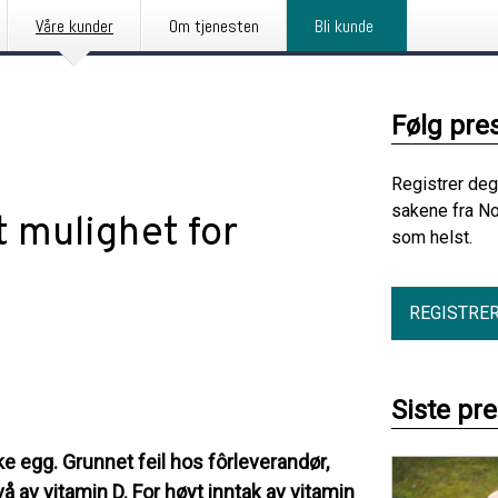
Våre kunder
Om tjenesten
Bli kunde
Følg pre
Registrer deg
sakene fra No
t mulighet for
som helst.
REGISTRE
Siste pr
ke egg. Grunnet feil hos fôrleverandør,
å av vitamin D. For høyt inntak av vitamin