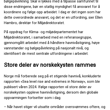
bølgepåvirkning. Skal vi lykkes med å tilpasse samfunnet til
disse endringene, bør en statlig myndighet få ansvaret for å
koordinere og følge opp arbeidet. I dag er det ingen som har
dette overordnede ansvaret, og det er en utfordring, sier Ellen
Hambro, direktør for Miljødirektoratet.
På oppdrag for Klima- og miljødepartementet har
Miljødirektoratet, i samarbeid med en referansegruppe,
gjennomgått arbeidet med å håndtere havnivåstigning, høye
vannstander og bølgepåvirkning på nasjonalt nivå, og
identifisert de mest sentrale utfordringene i arbeidet.
Store deler av norskekysten rammes
Norge må forberede seg på et stigende havnivå, konkluderte
rapporten «Sea level rise and extremes in Norway», som ble
publisert våren 2024. Ifølge rapporten vil store deler av
norskekysten oppleve havnivåstigning, dersom den globale
oppvarmingen fortsetter som i dag.
– Når havet stiger vil utsatte områder oversvømmes oftere, og