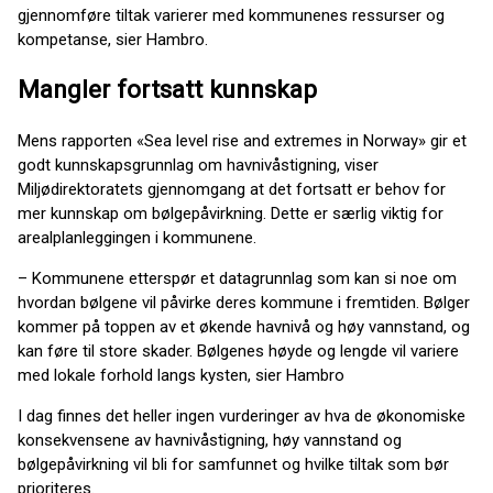
gjennomføre tiltak varierer med kommunenes ressurser og
kompetanse, sier Hambro.
Mangler fortsatt kunnskap
Mens rapporten «Sea level rise and extremes in Norway» gir et
godt kunnskapsgrunnlag om havnivåstigning, viser
Miljødirektoratets gjennomgang at det fortsatt er behov for
mer kunnskap om bølgepåvirkning. Dette er særlig viktig for
arealplanleggingen i kommunene.
– Kommunene etterspør et datagrunnlag som kan si noe om
hvordan bølgene vil påvirke deres kommune i fremtiden. Bølger
kommer på toppen av et økende havnivå og høy vannstand, og
kan føre til store skader. Bølgenes høyde og lengde vil variere
med lokale forhold langs kysten, sier Hambro
I dag finnes det heller ingen vurderinger av hva de økonomiske
konsekvensene av havnivåstigning, høy vannstand og
bølgepåvirkning vil bli for samfunnet og hvilke tiltak som bør
prioriteres.