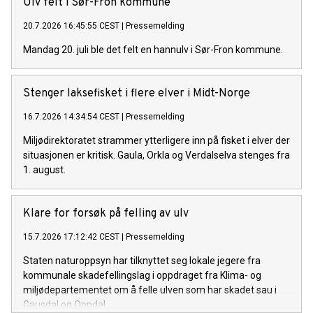
Ulv felt i Sør-Fron kommune
20.7.2026 16:45:55 CEST
|
Pressemelding
Mandag 20. juli ble det felt en hannulv i Sør-Fron kommune.
Stenger laksefisket i flere elver i Midt-Norge
16.7.2026 14:34:54 CEST
|
Pressemelding
Miljødirektoratet strammer ytterligere inn på fisket i elver der
situasjonen er kritisk. Gaula, Orkla og Verdalselva stenges fra
1. august.
Klare for forsøk på felling av ulv
15.7.2026 17:12:42 CEST
|
Pressemelding
Staten naturoppsyn har tilknyttet seg lokale jegere fra
kommunale skadefellingslag i oppdraget fra Klima- og
miljødepartementet om å felle ulven som har skadet sau i
Gausdal og Oppdal.