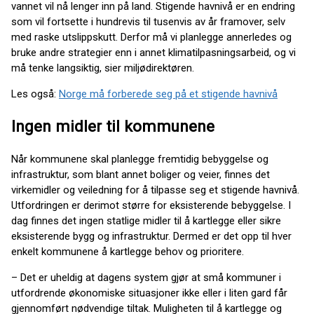
vannet vil nå lenger inn på land. Stigende havnivå er en endring
som vil fortsette i hundrevis til tusenvis av år framover, selv
med raske utslippskutt. Derfor må vi planlegge annerledes og
bruke andre strategier enn i annet klimatilpasningsarbeid, og vi
må tenke langsiktig, sier miljødirektøren.
Les også:
Norge må forberede seg på et stigende havnivå
Ingen midler til kommunene
Når kommunene skal planlegge fremtidig bebyggelse og
infrastruktur, som blant annet boliger og veier, finnes det
virkemidler og veiledning for å tilpasse seg et stigende havnivå.
Utfordringen er derimot større for eksisterende bebyggelse. I
dag finnes det ingen statlige midler til å kartlegge eller sikre
eksisterende bygg og infrastruktur. Dermed er det opp til hver
enkelt kommunene å kartlegge behov og prioritere.
– Det er uheldig at dagens system gjør at små kommuner i
utfordrende økonomiske situasjoner ikke eller i liten gard får
gjennomført nødvendige tiltak. Muligheten til å kartlegge og