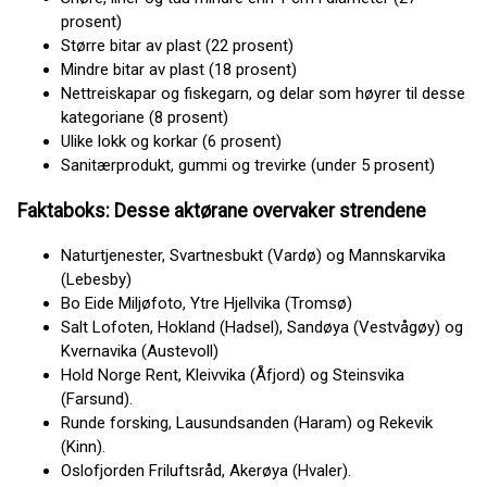
prosent)
Større bitar av plast (22 prosent)
Mindre bitar av plast (18 prosent)
Nettreiskapar og fiskegarn, og delar som høyrer til desse
kategoriane (8 prosent)
Ulike lokk og korkar (6 prosent)
Sanitærprodukt, gummi og trevirke (under 5 prosent)
Faktaboks: Desse aktørane overvaker strendene
Naturtjenester, Svartnesbukt (Vardø) og Mannskarvika
(Lebesby)
Bo Eide Miljøfoto, Ytre Hjellvika (Tromsø)
Salt Lofoten, Hokland (Hadsel), Sandøya (Vestvågøy) og
Kvernavika (Austevoll)
Hold Norge Rent, Kleivvika (Åfjord) og Steinsvika
(Farsund).
Runde forsking, Lausundsanden (Haram) og Rekevik
(Kinn).
Oslofjorden Friluftsråd, Akerøya (Hvaler).