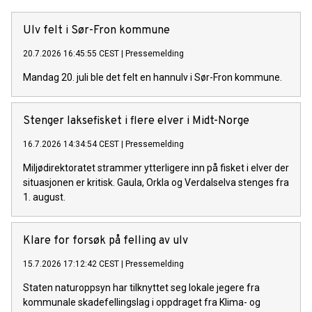
Ulv felt i Sør-Fron kommune
20.7.2026 16:45:55 CEST
|
Pressemelding
Mandag 20. juli ble det felt en hannulv i Sør-Fron kommune.
Stenger laksefisket i flere elver i Midt-Norge
16.7.2026 14:34:54 CEST
|
Pressemelding
Miljødirektoratet strammer ytterligere inn på fisket i elver der
situasjonen er kritisk. Gaula, Orkla og Verdalselva stenges fra
1. august.
Klare for forsøk på felling av ulv
15.7.2026 17:12:42 CEST
|
Pressemelding
Staten naturoppsyn har tilknyttet seg lokale jegere fra
kommunale skadefellingslag i oppdraget fra Klima- og