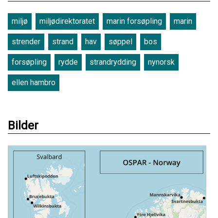
miljø
miljødirektoratet
marin forsøpling
marin
strender
strand
hav
søppel
bos
forsøpling
rydde
strandrydding
nynorsk
ellen hambro
Bilder