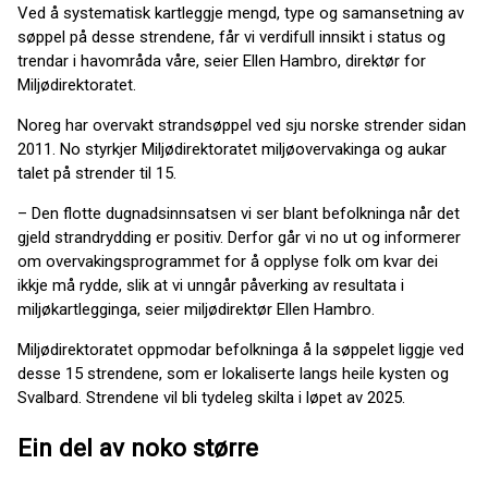
Ved å systematisk kartleggje mengd, type og samansetning av
søppel på desse strendene, får vi verdifull innsikt i status og
trendar i havområda våre, seier Ellen Hambro, direktør for
Miljødirektoratet.
Noreg har overvakt strandsøppel ved sju norske strender sidan
2011. No styrkjer Miljødirektoratet miljøovervakinga og aukar
talet på strender til 15.
– Den flotte dugnadsinnsatsen vi ser blant befolkninga når det
gjeld strandrydding er positiv. Derfor går vi no ut og informerer
om overvakingsprogrammet for å opplyse folk om kvar dei
ikkje må rydde, slik at vi unngår påverking av resultata i
miljøkartlegginga, seier miljødirektør Ellen Hambro.
Miljødirektoratet oppmodar befolkninga å la søppelet liggje ved
desse 15 strendene, som er lokaliserte langs heile kysten og
Svalbard. Strendene vil bli tydeleg skilta i løpet av 2025.
Ein del av noko større