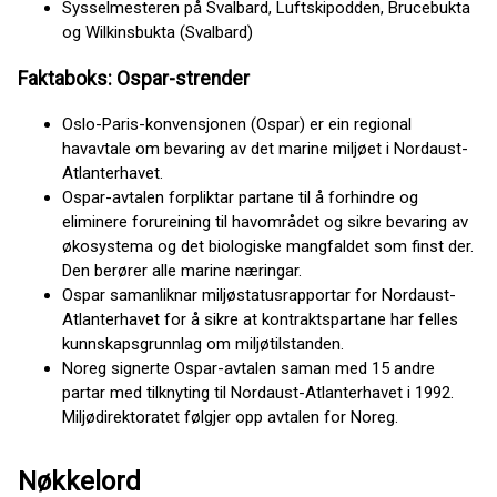
Sysselmesteren på Svalbard, Luftskipodden, Brucebukta
og Wilkinsbukta (Svalbard)
Faktaboks: Ospar-strender
Oslo-Paris-konvensjonen (Ospar) er ein regional
havavtale om bevaring av det marine miljøet i Nordaust-
Atlanterhavet.
Ospar-avtalen forpliktar partane til å forhindre og
eliminere forureining til havområdet og sikre bevaring av
økosystema og det biologiske mangfaldet som finst der.
Den berører alle marine næringar.
Ospar samanliknar miljøstatusrapportar for Nordaust-
Atlanterhavet for å sikre at kontraktspartane har felles
kunnskapsgrunnlag om miljøtilstanden.
Noreg signerte Ospar-avtalen saman med 15 andre
partar med tilknyting til Nordaust-Atlanterhavet i 1992.
Miljødirektoratet følgjer opp avtalen for Noreg.
Nøkkelord