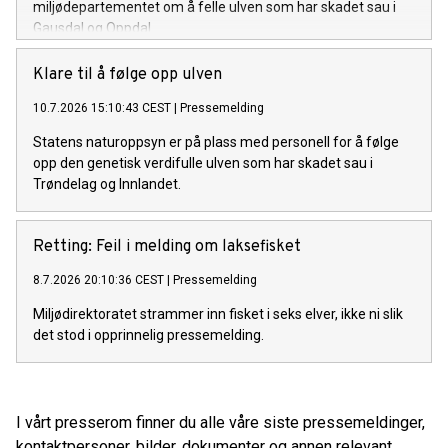
miljødepartementet om å felle ulven som har skadet sau i
Gausdal og Oppdal.
Klare til å følge opp ulven
10.7.2026 15:10:43 CEST
|
Pressemelding
Statens naturoppsyn er på plass med personell for å følge
opp den genetisk verdifulle ulven som har skadet sau i
Trøndelag og Innlandet.
Retting: Feil i melding om laksefisket
8.7.2026 20:10:36 CEST
|
Pressemelding
Miljødirektoratet strammer inn fisket i seks elver, ikke ni slik
det stod i opprinnelig pressemelding.
I vårt presserom finner du alle våre siste pressemeldinger,
kontaktpersoner, bilder, dokumenter og annen relevant