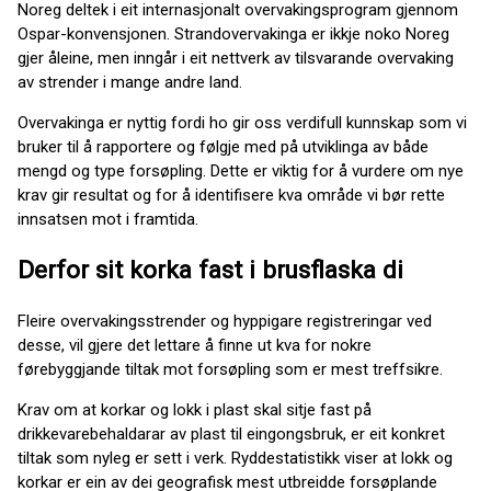
Noreg deltek i eit internasjonalt overvakingsprogram gjennom
Ospar-konvensjonen. Strandovervakinga er ikkje noko Noreg
gjer åleine, men inngår i eit nettverk av tilsvarande overvaking
av strender i mange andre land.
Overvakinga er nyttig fordi ho gir oss verdifull kunnskap som vi
bruker til å rapportere og følgje med på utviklinga av både
mengd og type forsøpling. Dette er viktig for å vurdere om nye
krav gir resultat og for å identifisere kva område vi bør rette
innsatsen mot i framtida.
Derfor sit korka fast i brusflaska di
Fleire overvakingsstrender og hyppigare registreringar ved
desse, vil gjere det lettare å finne ut kva for nokre
førebyggjande tiltak mot forsøpling som er mest treffsikre.
Krav om at korkar og lokk i plast skal sitje fast på
drikkevarebehaldarar av plast til eingongsbruk, er eit konkret
tiltak som nyleg er sett i verk. Ryddestatistikk viser at lokk og
korkar er ein av dei geografisk mest utbreidde forsøplande