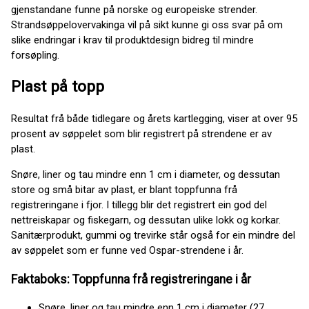
gjenstandane funne på norske og europeiske strender.
Strandsøppelovervakinga vil på sikt kunne gi oss svar på om
slike endringar i krav til produktdesign bidreg til mindre
forsøpling.
Plast på topp
Resultat frå både tidlegare og årets kartlegging, viser at over 95
prosent av søppelet som blir registrert på strendene er av
plast.
Snøre, liner og tau mindre enn 1 cm i diameter, og dessutan
store og små bitar av plast, er blant toppfunna frå
registreringane i fjor. I tillegg blir det registrert ein god del
nettreiskapar og fiskegarn, og dessutan ulike lokk og korkar.
Sanitærprodukt, gummi og trevirke står også for ein mindre del
av søppelet som er funne ved Ospar-strendene i år.
Faktaboks: Toppfunna frå registreringane i år
Snøre, liner og tau mindre enn 1 cm i diameter (27