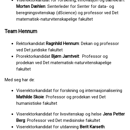
Viserektorkandiat for forskning, innovasjon og bærekraft
Morten Dæhlen
: Senterleder for Senter for data- og
beregningsvitenskap (dScience) og professor ved Det
matematisk-naturvitenskapelige fakultet
Team Hennum
Rektorkandidat
Ragnhild Hennum
: Dekan og professor
ved Det juridiske fakultet
Prorektorkandidat
Bjørn Jamtveit
: Professor og
prodekan ved Det matematisk-naturvitenskapelige
fakultet
Med seg har de:
Viserektorkandidat for forskning og internasjonalisering
Mathilde Skoie
: Professor og prodekan ved Det
humanistiske fakultet
Viserektorkandidat for livsvitenskap og helse
Jens Petter
Berg
: Professor ved Det medisinske fakultet
Viserektorkandidat for utdanning
Berit Karseth
: