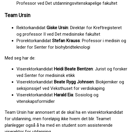
Professor ved Det utdanningsvitenskapelige fakultet
Team Ursin
Rektorkandidat
Giske Ursin
: Direktør for Kreftregisteret
og professor II ved Det medisinske fakultet
Prorektorkandidat
Stefan Krauss
: Professor i medisin og
leder for Senter for biohybridteknologi
Med seg har de:
Viserektorkandidat
Heidi Beate Bentzen
: Jurist og forsker
ved Senter for medisinsk etikk
Viserektorkandidat
Beate Rygg Johnsen
: Biokjemiker og
seksjonssjef ved Veksthuset for verdiskaping
Viserektorkandidat
Harald Eia
: Sosiolog og
vitenskapsformidler
Team Ursin har annonsert at de skal ha en viserektorkandidat
for utdanning, men foreløpig ikke hvem det blir. Teamet
planlegger også å ha med en student som assisterende
viserektor for utdanning.