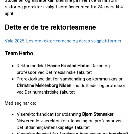
Studenter og ansatte kan stemme på hvem de vil ha som
rektor og prorektor i valget som finner sted fra 24. mars til 4.
april.
Dette er de tre rektorteamene
Valg 2025: Les om rektorteamene og deres valgplattformer
Team Harbo
Rektorkandidat
Hanne Flinstad Harbo
: Dekan og
professor ved Det medisinske fakultet
Prorektorkandidat for samhandling og kommunikasjon
Christine Meklenborg Nilsen
: Instituttleder og professor
ved Det humanistiske fakultet
Med seg har de:
Viserektorkandidat for utdanning
Bjørn Stensaker
:
Nåværende viserektor for utdanning og professor ved
Det utdanningsvitenskapelige fakultet