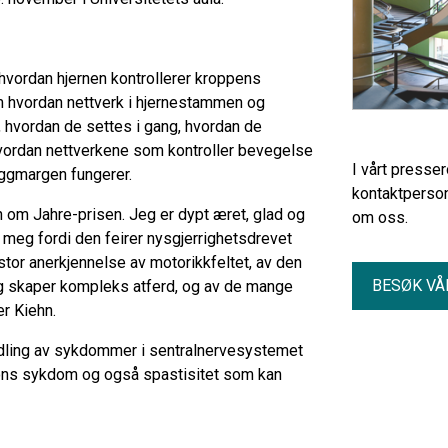
vordan hjernen kontrollerer kroppens
 hvordan nettverk i hjernestammen og
 hvordan de settes i gang, hvordan de
hvordan nettverkene som kontroller bevegelse
I vårt presse
yggmargen fungerer.
kontaktperson
 om Jahre-prisen. Jeg er dypt æret, glad og
om oss.
r meg fordi den feirer nysgjerrighetsdrevet
 stor anerkjennelse av motorikkfeltet, av den
BESØK VÅ
 og skaper kompleks atferd, og av de mange
er Kiehn.
dling av sykdommer i sentralnervesystemet
ns sykdom og også spastisitet som kan