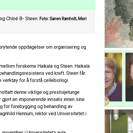
 og Chloé B- Steen.
Foto: Søren Rønholt, Meri
ebrytende oppdagelser om organisering og
mellom forskerne Haikala og Steen. Haikala
behandlingsresistens ved kreft. Steen får
 verktøy for å forstå cellebiologi.
mottatt denne viktige og prestisjetunge
 gjort en imponerende innsats innen sine
ng for forebygging og behandling av
hild Hennum, rektor ved Universitetet i
 november i Universitetets aula.