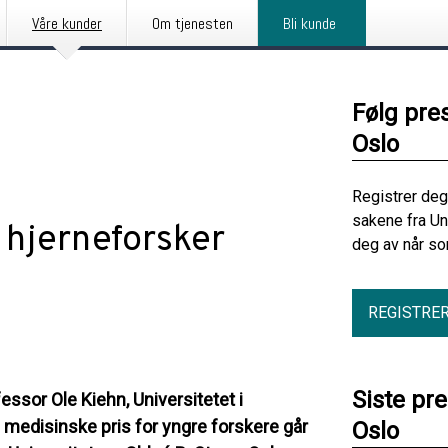
Våre kunder
Om tjenesten
Bli kunde
Følg pre
Oslo
Registrer deg
sakene fra Un
l hjerneforsker
deg av når so
REGISTRE
Siste pre
essor Ole Kiehn, Universitetet i
 medisinske pris for yngre forskere går
Oslo