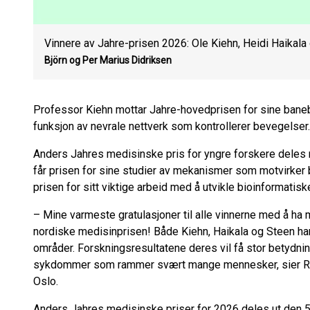
Vinnere av Jahre-prisen 2026: Ole Kiehn, Heidi Haikala
Björn og Per Marius Didriksen
Professor Kiehn mottar Jahre-hovedprisen for sine ban
funksjon av nevrale nettverk som kontrollerer bevegelser.
Anders Jahres medisinske pris for yngre forskere deles 
får prisen for sine studier av mekanismer som motvirker 
prisen for sitt viktige arbeid med å utvikle bioinformatiske
– Mine varmeste gratulasjoner til alle vinnerne med å ha 
nordiske medisinprisen! Både Kiehn, Haikala og Steen har
områder. Forskningsresultatene deres vil få stor betydni
sykdommer som rammer svært mange mennesker, sier Ragn
Oslo.
Anders Jahres medisinske priser for 2026 deles ut den 5.