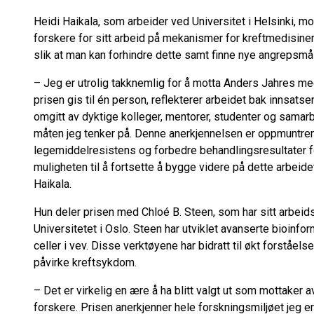
Heidi Haikala, som arbeider ved Universitet i Helsinki, m
forskere for sitt arbeid på mekanismer for kreftmedisiner
slik at man kan forhindre dette samt finne nye angrepsmå
– Jeg er utrolig takknemlig for å motta Anders Jahres me
prisen gis til én person, reflekterer arbeidet bak innsats
omgitt av dyktige kolleger, mentorer, studenter og samar
måten jeg tenker på. Denne anerkjennelsen er oppmuntre
legemiddelresistens og forbedre behandlingsresultater for
muligheten til å fortsette å bygge videre på dette arbei
Haikala.
Hun deler prisen med Chloé B. Steen, som har sitt arbei
Universitetet i Oslo. Steen har utviklet avanserte bioinfo
celler i vev. Disse verktøyene har bidratt til økt forståe
påvirke kreftsykdom.
– Det er virkelig en ære å ha blitt valgt ut som mottaker
forskere. Prisen anerkjenner hele forskningsmiljøet jeg er