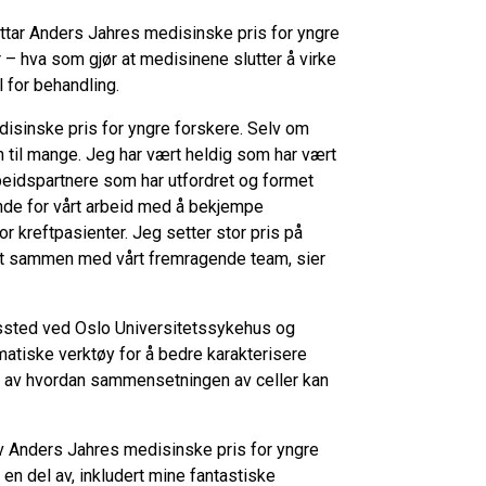
ottar Anders Jahres medisinske pris for yngre
 – hva som gjør at medisinene slutter å virke
l for behandling.
disinske pris for yngre forskere. Selv om
en til mange. Jeg har vært heldig som har vært
beidspartnere som har utfordret og formet
nde for vårt arbeid med å bekjempe
 kreftpasienter. Jeg setter stor pris på
det sammen med vårt fremragende team, sier
dssted ved Oslo Universitetssykehus og
rmatiske verktøy for å bedre karakterisere
lse av hvordan sammensetningen av celler kan
 av Anders Jahres medisinske pris for yngre
 en del av, inkludert mine fantastiske