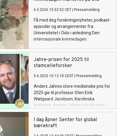
6.3.2026 15:52:52 CET
|
Pressemelding
Få med deg forskningsnyheter, podkast-
episoder og arrangementer fra
Universitetet i Oslo i anledning Den
internasjonale kvinnedagen.
Jahre-prisen for 2025 til
stamcelleforsker
5.6.2025 10:12:18 CEST
|
Pressemelding
Anders Jahres store medisinske pris for
2025 gis til professor Sten Eirik
Wælgaard Jacobsen, Karolinska
Institutet. Anders Jahres pris til yngre
forskere går til Thomas McWilliams,
Universitetet i Helsinki, og William
I dag åpner Senter for global
Nyberg, Karolinska Institutet.
bærekraft