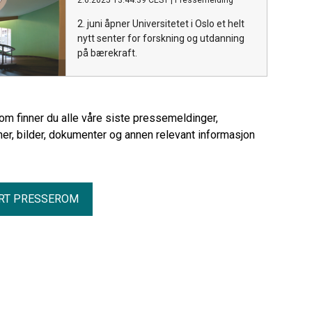
2.6.2025 13:44:39 CEST
|
Pressemelding
2. juni åpner Universitetet i Oslo et helt
nytt senter for forskning og utdanning
på bærekraft.
rom finner du alle våre siste pressemeldinger,
er, bilder, dokumenter og annen relevant informasjon
RT PRESSEROM