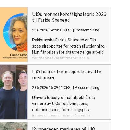
UiOs menneskerettighetspris 2026
til Farida Shaheed
22.6.2026 14:23:01 CEST
|
Pressemelding
Pakistanske Farida Shaheed er FNs
spesialrapportør for retten til utdanning.
Hun får prisen for sitt utrettelige arbeid
for menneskerettigheter, sosial
rettferdighet og likestilling.
UiO hedrer fremragende ansatte
med priser
28.5.2026 15:39:11 CEST
|
Pressemelding
Universitetsstyret har utpekt årets
vinnere av UiOs forskningspris,
utdanningspris, formidlingspris,
innovasjonspris og pris for yngre
forskere.
Kvinnedagen markeres på UiO