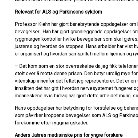
Relevant for ALS og Parkinsons sykdom
Professor Kiehn har gjort banebrytende oppdagelser om h
bevegelser. Han har gjort grunnleggende oppdagelser om
ryggmargen kontroller hvilke bevegelser som skal gjøres,
justeres og hvordan de stoppes. Hans arbeider har vist 
er organisert og hvordan samspillet mellom hjernen og r
– Det kom som en stor overraskelse da jeg fikk telefonen
stolt over å motta denne prisen. Den betyr utrolig mye fo
vitenskap innenfor det feltet jeg representerer. Det er en
innsikten det har gitt i hvordan nervesystemet fungerer
menneskene hvis bidrag har gjort dette arbeidet mulig, si
Hans oppdagelser har betydning for forståelse og behan
som påvirker kroppens bevegelser som ALS og Parkinso
forekomme etter ryggmargskader.
Anders Jahres medisinske pris for yngre forskere