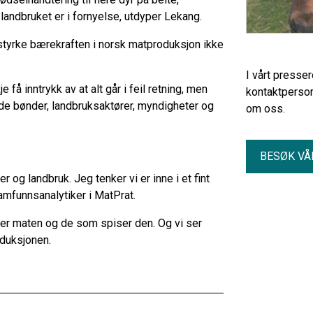
 landbruket er i fornyelse, utdyper Lekang.
å styrke bærekraften i norsk matproduksjon ikke
I vårt presse
å inntrykk av at alt går i feil retning, men
kontaktperson
både bønder, landbruksaktører, myndigheter og
om oss.
BESØK VÅ
r og landbruk. Jeg tenker vi er inne i et fint
amfunnsanalytiker i MatPrat.
rer maten og de som spiser den. Og vi ser
oduksjonen.