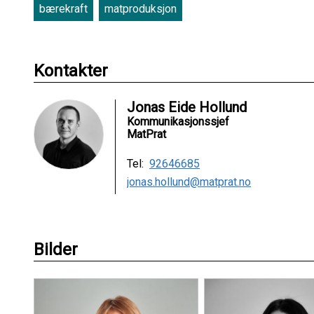
bærekraft
matproduksjon
Kontakter
Jonas Eide Hollund
Kommunikasjonssjef
MatPrat
Tel:
92646685
jonas.hollund@matprat.no
Bilder