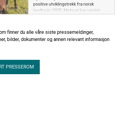
positive utviklingstrekk fra norsk
landbruk i 2025. Matprat har samlet
noen av årets nyheter.
rom finner du alle våre siste pressemeldinger,
er, bilder, dokumenter og annen relevant informasjon
RT PRESSEROM