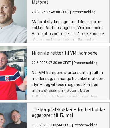
Matprat
2.7.2026 07:45:00 CEST
|
Pressemelding
Matprat styrker laget med den erfarne
kokken Andreas Ingul fra Vinmonopolet.
Han skal inspirere flere til å bruke norske
råvarer og bidra til økt matkunnskap
blant forbrukere.
Ni enkle retter til VM-kampene
20.6.2026 07:30:00 CEST
|
Pressemelding
Når VM-kampene starter sent og sulten
melder seg, vil mange ha enkel mat uten
styr. – Jeg vil kose meg med kampen
uten å stresse på kjøkkenet, sier
fotballfan Pål Henrik Kristiansen. Her
deler Matprat-kokk Andreas Ingul ni
enkle retter til både nattkamper og
Tre Matprat-kokker – tre helt ulike
vennekvelder.
eggerører til 17. mai
13.5.2026 10:03:44 CEST
|
Pressemelding