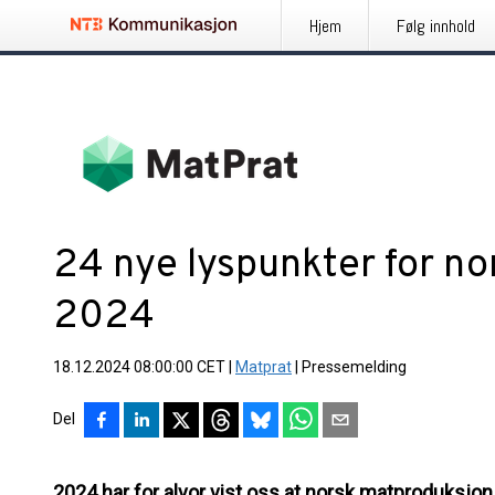
Hjem
Følg innhold
24 nye lyspunkter for no
2024
18.12.2024 08:00:00 CET
|
Matprat
|
Pressemelding
Del
2024 har for alvor vist oss at norsk matproduksjo