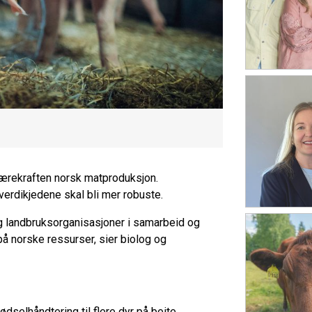
 bærekraften norsk matproduksjon.
verdikjedene skal bli mer robuste.
og landbruksorganisasjoner i samarbeid og
på norske ressurser, sier biolog og
ødselhåndtering til flere dyr på beite,