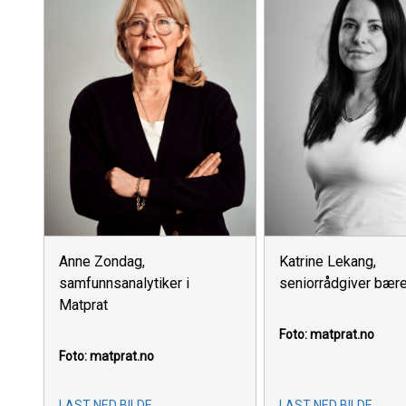
Anne Zondag,
Katrine Lekang,
samfunnsanalytiker i
seniorrådgiver bære
Matprat
Foto: matprat.no
Foto: matprat.no
LAST NED BILDE
LAST NED BILDE