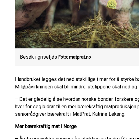
Besøk i grisefjøs
Foto: matprat.no
I landbruket legges det ned atskillige timer for å styrke
Miljøpåvirkningen skal bli mindre, utslippene skal ned og 
– Det er gledelig å se hvordan norske bønder, forskere 
hver for seg bidrar til en mer bærekraftig matproduksjon 
seniorrådgiver bærekraft i MatPrat, Katrine Lekang.
Mer bærekraftig mat i Norge
– Årets prosjekter spenner fra utvikling av bedre fôr og gj