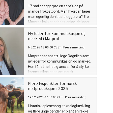
17.mai er eggerøre en selvfølge på
mange frokostbord. Men hvordan lager
man egentlig den beste eggerøra? Tre
Matprat-kokker er helt uenige, de lager
frokostfavoritten på vidt forskjellige
måter.
Ny leder for kommunikasjon og
marked i Matprat
6.5.2026 13:00:00 CEST
|
Pressemelding
Matprat har ansatt Hege Rognlien som
ny leder for kommunikasjon og marked.
Hun får et helhetlig ansvar for å styrke
kommunikasjonen om norsk
matproduksjon og videreutvikle
Matprats posisjon overfor forbrukere,
Flere lyspunkter for norsk
myndigheter og bransje.
matproduksjon i 2025
19.12.2025 07:30:00 CET
|
Pressemelding
Historisk eplesesong, teknologiutvikling
og flere unge bønder er blant en rekke