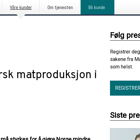
Våre kunder
Om tjenesten
Bli kunde
Følg pre
Registrer deg
sakene fra Ma
som helst.
rsk matproduksjon i
REGISTRE
Siste pr
n må styrkes for å gjøre Norge mindre