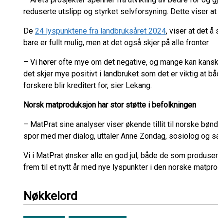
reduserte utslipp og styrket selvforsyning. Dette viser at
De
24 lyspunktene fra landbruksåret 2024
, viser at det 
bare er fullt mulig, men at det også skjer på alle fronter.
– Vi hører ofte mye om det negative, og mange kan kanskje f
det skjer mye positivt i landbruket som det er viktig at 
forskere blir kreditert for, sier Lekang.
Norsk matproduksjon har stor støtte i befolkningen
– MatPrat sine analyser viser økende tillit til norske bønde
spor med mer dialog, uttaler Anne Zondag, sosiolog og s
Vi i MatPrat ønsker alle en god jul, både de som produse
frem til et nytt år med nye lyspunkter i den norske matpr
Nøkkelord