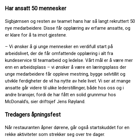
Har ansatt 50 mennesker
Sigbjørnsen og resten av teamet hans har så langt rekruttert 50
nye medarbeidere. Disse får opplæring av erfarne ansatte, og
er klare for å ta imot gjestene.
– Vi ønsker å gi unge mennesker en verdifull start på
arbeidslivet, der de får omfattende opplæring i alt fra
kundeservice til teamarbeid og ledelse. Vårt mål er å være mer
enn en arbeidsplass – vi ønsker å være en læringsplass der
unge medarbeidere får oppleve mestring, bygge selvtillit og
utvikle ferdigheter de vil ha nytte av hele livet. Vi ser at mange
ansatte går videre til ulike lederstillinger, både hos oss og i
andre bransjer, fordi de har fått en solid grunnmur hos
McDonald’s, sier driftsjef Jens Røyland.
Tredagers åpningsfest
Når restauranten åpner dørene, går også startskuddet for en
rekke aktiviteter som strekker seg over tre dager.