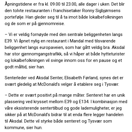
Åpningstidene er fra kl. 09.00 til 23.00, alle dager i uken. Det blir
den tolvte restauranten i franchisetaker Ronny Sigbjørnsens
portefølje. Han gleder seg til å ta imot både lokalbefolkningen
og de som er på gjennomreise.
– Vi er veldig fornøyde med den sentrale beliggenheten langs
E39. Vi åpnet nylig en restaurant i Mandal med tilsvarende
beliggenhet langs europaveien, som har gått veldig bra. Aksdal
har stor gjennomgangstrafikk, så vi håper at både hytteturister
og lokalbefolkningen vil svinge innom oss for en pause og et
godt måltid, sier han.
Senterleder ved Aksdal Senter, Elisabeth Førland, synes det er
svært gledelig at McDonald’s velger å etablere seg i Tysvær.
– Dette er svært positivt på mange måter. Senteret har en unik
plassering ved krysset mellom E39 og E134. I kombinasjon med
våre eksisterende sentertilbud og gode lademuligheter, er jeg
sikker på at McDonald’s bidrar til at enda flere legger handelen
til Aksdal. Dette vil styrke både senteret og Tysvær som
kommune, sier hun.