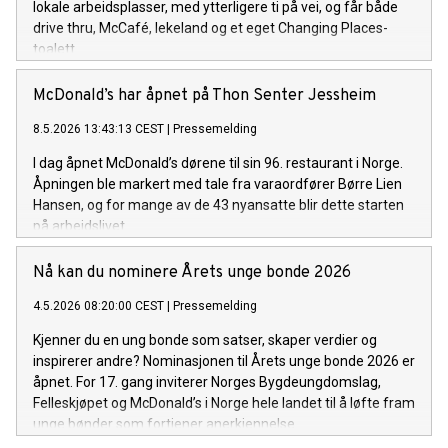
lokale arbeidsplasser, med ytterligere ti på vei, og får både
drive thru, McCafé, lekeland og et eget Changing Places-
toalett.
McDonald’s har åpnet på Thon Senter Jessheim
8.5.2026 13:43:13 CEST
|
Pressemelding
I dag åpnet McDonald’s dørene til sin 96. restaurant i Norge.
Åpningen ble markert med tale fra varaordfører Børre Lien
Hansen, og for mange av de 43 nyansatte blir dette starten
på arbeidslivet.
Nå kan du nominere Årets unge bonde 2026
4.5.2026 08:20:00 CEST
|
Pressemelding
Kjenner du en ung bonde som satser, skaper verdier og
inspirerer andre? Nominasjonen til Årets unge bonde 2026 er
åpnet. For 17. gang inviterer Norges Bygdeungdomslag,
Felleskjøpet og McDonald’s i Norge hele landet til å løfte fram
unge bønder som fortjener anerkjennelse.