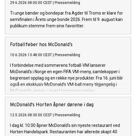
29.6.2026 08:00:00 CEST
|
Pressemelding
Ti unge bønder og bondepar fra Agder til Troms er klare for
semifinalen i Årets unge bonde 2026. Frem til 9. august kan
publikum stemme frem sine favoritter.
Fotballfeber hos McDonald’s
10.6.2026 13:48:00 CEST
|
Pressemelding
I forbindelse med sommerens fotball-VM lanserer
McDonald’s i Norge en egen FIFA VM-meny, samlekopper i
begrenset opplag og en rekke nye produkter. Fra 16. juni blir
også en eksklusiv McDonald’s VM-ball meny tilgjengelig i
McDonald’s-appen, i svært begrenset opplag.
McDonald's Horten åpner dørene i dag
12.5.2026 08:30:00 CEST
|
Pressemelding
I dag kl. 10.00 åpner McDonald’s sin nyeste restaurant ved
Horten Handelspark. Restauranten har allerede skapt 40