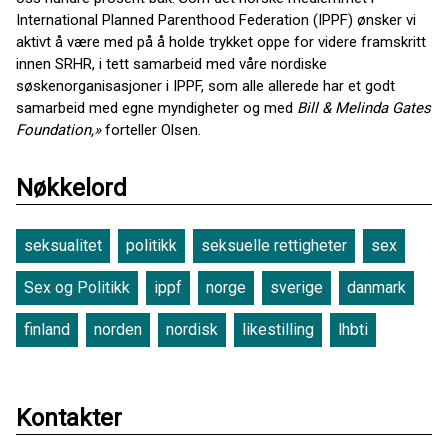
International Planned Parenthood Federation (IPPF) ønsker vi
aktivt å være med på å holde trykket oppe for videre framskritt
innen SRHR, i tett samarbeid med våre nordiske
søskenorganisasjoner i IPPF, som alle allerede har et godt
samarbeid med egne myndigheter og med
Bill & Melinda Gates
Foundation,»
forteller Olsen.
Nøkkelord
seksualitet
politikk
seksuelle rettigheter
sex
Sex og Politikk
ippf
norge
sverige
danmark
finland
norden
nordisk
likestilling
lhbti
Kontakter