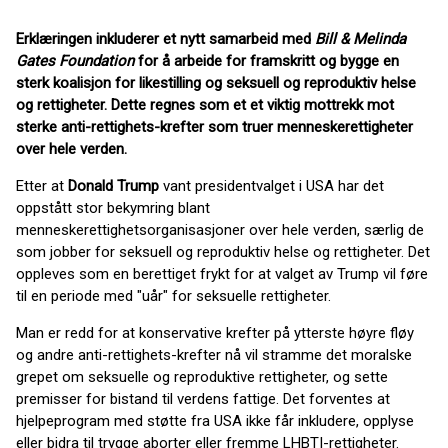
Erklæringen inkluderer et nytt samarbeid med
Bill & Melinda
Gates Foundation
for å arbeide for framskritt og bygge en
sterk koalisjon for likestilling og seksuell og reproduktiv helse
og rettigheter. Dette regnes som et et viktig mottrekk mot
sterke anti-rettighets-krefter som truer menneskerettigheter
over hele verden.
Etter at
Donald Trump
vant presidentvalget i USA har det
oppstått stor bekymring blant
menneskerettighetsorganisasjoner over hele verden, særlig de
som jobber for seksuell og reproduktiv helse og rettigheter. Det
oppleves som en berettiget frykt for at valget av Trump vil føre
til en periode med "uår" for seksuelle rettigheter.
Man er redd for at konservative krefter på ytterste høyre fløy
og andre anti-rettighets-krefter nå vil stramme det moralske
grepet om seksuelle og reproduktive rettigheter, og sette
premisser for bistand til verdens fattige. Det forventes at
hjelpeprogram med støtte fra USA ikke får inkludere, opplyse
eller bidra til trygge aborter eller fremme LHBTI-rettigheter.