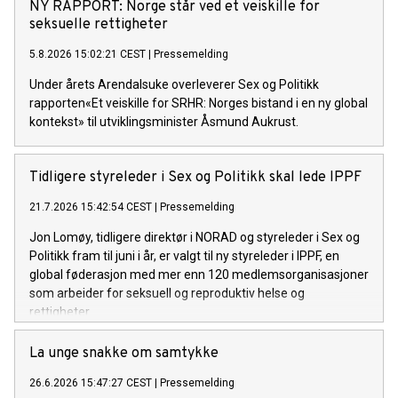
NY RAPPORT: Norge står ved et veiskille for
seksuelle rettigheter
5.8.2026 15:02:21 CEST
|
Pressemelding
Under årets Arendalsuke overleverer Sex og Politikk
rapporten«Et veiskille for SRHR: Norges bistand i en ny global
kontekst» til utviklingsminister Åsmund Aukrust.
Tidligere styreleder i Sex og Politikk skal lede IPPF
21.7.2026 15:42:54 CEST
|
Pressemelding
Jon Lomøy, tidligere direktør i NORAD og styreleder i Sex og
Politikk fram til juni i år, er valgt til ny styreleder i IPPF, en
global føderasjon med mer enn 120 medlemsorganisasjoner
som arbeider for seksuell og reproduktiv helse og
rettigheter.
La unge snakke om samtykke
26.6.2026 15:47:27 CEST
|
Pressemelding