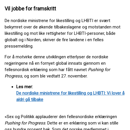
Vil jobbe for framskritt
De nordiske ministrene for likestilling og LHBTI er svært
bekymret over de økende tilbakeslagene og motstanden mot
likestilling og mot like rettigheter for LHBTI-personer, både
globalt og i Norden, skriver de fire landene i en felles
pressemelding.
For å motvirke denne utviklingen etterlyser de nordiske
regjeringene nå en fornyet global innsats gjennom en
fellesnordisk erklæring som har fått navnet
Pushing for
Progress
, og som ble vedtatt 27. november.
Les mer:
De nordiske ministrene for likestilling og LHBTI: Vi lover å
aldri gå tilbake
«Sex og Politikk applauderer den fellesnordiske erklæringen
Pushing for Progress
. Dette er en erklæring som vi kan stille
oss hundre prosent bak. Som det norske medlemmet i