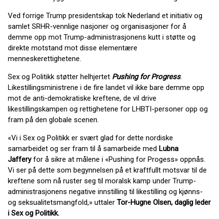
Ved forrige Trump presidentskap tok Nederland et initiativ og
samlet SRHR-vennlige nasjoner og organisasjoner for å
demme opp mot Trump-administrasjonens kutt i støtte og
direkte motstand mot disse elementære
menneskerettighetene.
Sex og Politikk støtter helhjertet
Pushing for Progress
.
Likestillingsministrene i de fire landet vil ikke bare demme opp
mot de anti-demokratiske kreftene, de vil drive
likestillingskampen og rettighetene for LHBTI-personer opp og
fram på den globale scenen.
«Vi i Sex og Politikk er svært glad for dette nordiske
samarbeidet og ser fram til å samarbeide med
Lubna
Jaffery
for å sikre at målene i «Pushing for Progess» oppnås.
Vi ser på dette som begynnelsen på et kraftfullt motsvar til de
kreftene som nå ruster seg til moralsk kamp under Trump-
administrasjonens negative innstilling til likestilling og kjønns-
og seksualitetsmangfold,» uttaler
Tor-Hugne Olsen, daglig leder
i Sex og Politikk.