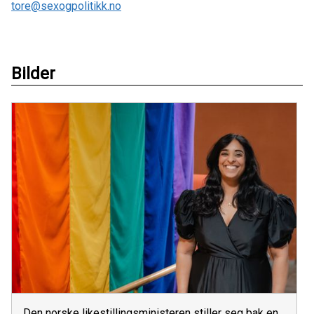
tore@sexogpolitikk.no
Bilder
Den norske likestillingsministeren stiller seg bak en