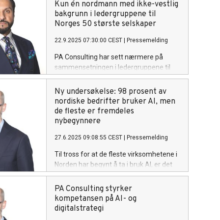
Kun én nordmann med ikke-vestlig
bakgrunn i ledergruppene til
Norges 50 største selskaper
22.9.2025 07:30:00 CEST
|
Pressemelding
PA Consulting har sett nærmere på
sammensetningen i ledergruppene til
Norges største selskaper og offentlige
virksomheter. Resultatene viser at det
Ny undersøkelse: 98 prosent av
kun er 0,22 prosent nordmenn med ikke-
nordiske bedrifter bruker AI, men
vestlig bakgrunn i ledergruppene i
de fleste er fremdeles
landets største private selskaper.
nybegynnere
27.6.2025 09:08:55 CEST
|
Pressemelding
Til tross for at de fleste virksomhetene i
Norden har begynt å ta i bruk AI, er det
mange som ikke har kommet lenger enn
å bruke ChatGPT og Copilot til enkle
PA Consulting styrker
oppgaver.
kompetansen på AI- og
digitalstrategi