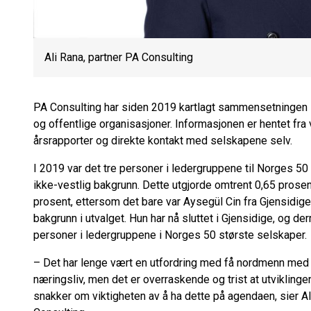
Ali Rana, partner PA Consulting
PA Consulting har siden 2019 kartlagt sammensetningen i
og offentlige organisasjoner. Informasjonen er hentet fra
årsrapporter og direkte kontakt med selskapene selv.
I 2019 var det tre personer i ledergruppene til Norges 50
ikke-vestlig bakgrunn. Dette utgjorde omtrent 0,65 prosent 
prosent, ettersom det bare var Aysegül Cin fra Gjensidige 
bakgrunn i utvalget. Hun har nå sluttet i Gjensidige, og de
personer i ledergruppene i Norges 50 største selskaper.
– Det har lenge vært en utfordring med få nordmenn med fle
næringsliv, men det er overraskende og trist at utviklingen 
snakker om viktigheten av å ha dette på agendaen, sier A