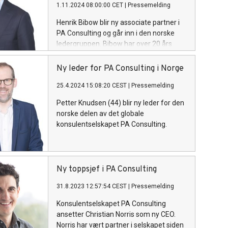
1.11.2024 08:00:00 CET
|
Pressemelding
Henrik Bibow blir ny associate partner i
PA Consulting og går inn i den norske
ledergruppen. Bibow har over 20 års
erfaring og kommer fra Accenture
Norge der han har spesialisert seg på å
Ny leder for PA Consulting i Norge
drive større og komplekse
25.4.2024 15:08:20 CEST
|
Pressemelding
transformasjoner.
Petter Knudsen (44) blir ny leder for den
norske delen av det globale
konsulentselskapet PA Consulting.
Ny toppsjef i PA Consulting
31.8.2023 12:57:54 CEST
|
Pressemelding
Konsulentselskapet PA Consulting
ansetter Christian Norris som ny CEO.
Norris har vært partner i selskapet siden