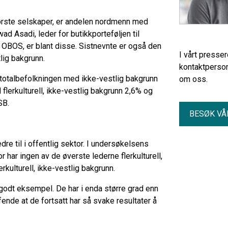
ørste selskaper, er andelen nordmenn med
wad Asadi, leder for butikkporteføljen til
 i OBOS, er blant disse. Sistnevnte er også den
I vårt presse
lig bakgrunn.
kontaktperson
 totalbefolkningen med ikke-vestlig bakgrunn
om oss.
lerkulturell, ikke-vestlig bakgrunn 2,6% og
SB.
BESØK VÅ
dre til i offentlig sektor. I undersøkelsens
r har ingen av de øverste lederne flerkulturell,
rkulturell, ikke-vestlig bakgrunn.
t godt eksempel. De har i enda større grad enn
ffende at de fortsatt har så svake resultater å