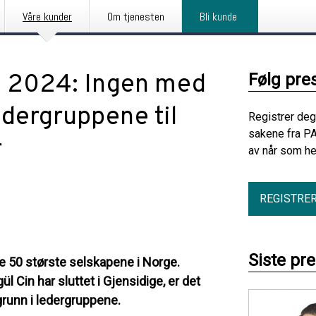
Våre kunder
Om tjenesten
Bli kunde
n 2024: Ingen med
Følg pre
ledergruppene til
Registrer deg
sakene fra PA
r
av når som he
REGISTRE
Siste pr
e 50 største selskapene i Norge.
gül Cin har sluttet i Gjensidige, er det
grunn i ledergruppene.