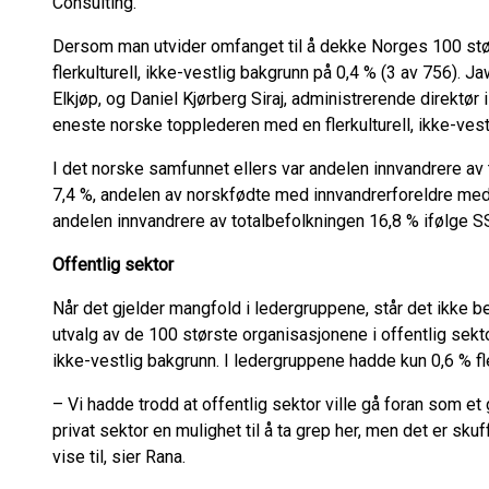
Consulting.
Dersom man utvider omfanget til å dekke Norges 100 st
flerkulturell, ikke-vestlig bakgrunn på 0,4 % (3 av 756). Ja
Elkjøp, og Daniel Kjørberg Siraj, administrerende direktør
eneste norske topplederen med en flerkulturell, ikke-vest
I det norske samfunnet ellers var andelen innvandrere av
7,4 %, andelen av norskfødte med innvandrerforeldre med f
andelen innvandrere av totalbefolkningen 16,8 % ifølge S
Offentlig sektor
Når det gjelder mangfold i ledergruppene, står det ikke be
utvalg av de 100 største organisasjonene i offentlig sekto
ikke-vestlig bakgrunn. I ledergruppene hadde kun 0,6 % fle
– Vi hadde trodd at offentlig sektor ville gå foran som e
privat sektor en mulighet til å ta grep her, men det er sku
vise til, sier Rana.