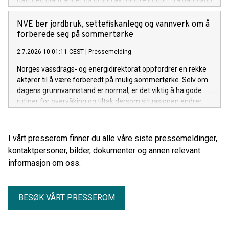
gått ned blant annet på grunn av mindre import fra naboland
med høyere andel kraftproduksjon med klimautslipp. Det
viser NVEs klimadeklarasjon for fysisk levert strøm i 2025.
NVE ber jordbruk, settefiskanlegg og vannverk om å
forberede seg på sommertørke
2.7.2026 10:01:11 CEST
|
Pressemelding
Norges vassdrags- og energidirektorat oppfordrer en rekke
aktører til å være forberedt på mulig sommertørke. Selv om
dagens grunnvannstand er normal, er det viktig å ha gode
rutiner for overvåking og tiltak dersom situasjonen endrer
seg gjennom sommeren.
I vårt presserom finner du alle våre siste pressemeldinger,
kontaktpersoner, bilder, dokumenter og annen relevant
informasjon om oss.
BESØK VÅRT PRESSEROM