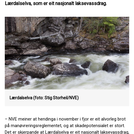
Lærdalselva, som er eit nasjonalt laksevassdrag.
Lærdalselva (foto: Stig Storheil/NVE)
– NVE meiner at hendinga i november i fjor er eit alvorleg brot
på manøvreringsreglementet, og at skadepotensialet er stort.
Det er skjerpande at Lærdalselva er eit nasjonalt laksevassdrag,