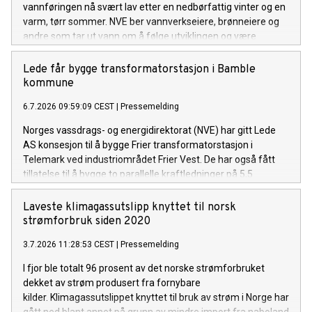
vannføringen nå svært lav etter en nedbørfattig vinter og en
varm, tørr sommer. NVE ber vannverkseiere, brønneiere og
andre som tar ut vann om å følge utviklingen og være
forberedt på å gjøre vannbesparende tiltak om det ikke
kommer mye regn de neste ukene.
Lede får bygge transformatorstasjon i Bamble
kommune
6.7.2026 09:59:09 CEST
|
Pressemelding
Norges vassdrags- og energidirektorat (NVE) har gitt Lede
AS konsesjon til å bygge Frier transformatorstasjon i
Telemark ved industriområdet Frier Vest. De har også fått
tillatelse til å bygge to parallelle kraftledninger på 5,5
kilometer, for å knytte stasjonen til Herum
transformatorstasjon.
Laveste klimagassutslipp knyttet til norsk
strømforbruk siden 2020
3.7.2026 11:28:53 CEST
|
Pressemelding
I fjor ble totalt 96 prosent av det norske strømforbruket
dekket av strøm produsert fra fornybare
kilder. Klimagassutslippet knyttet til bruk av strøm i Norge har