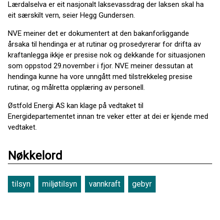
Lærdalselva er eit nasjonalt laksevassdrag der laksen skal ha
eit særskilt vern, seier Hegg Gundersen.
NVE meiner det er dokumentert at den bakanforliggande
årsaka til hendinga er at rutinar og prosedyrerar for drifta av
kraftanlegga ikkje er presise nok og dekkande for situasjonen
som oppstod 29.november i fjor. NVE meiner dessutan at
hendinga kunne ha vore unngått med tilstrekkeleg presise
rutinar, og målretta opplæring av personell.
Østfold Energi AS kan klage på vedtaket til
Energidepartementet innan tre veker etter at dei er kjende med
vedtaket.
Nøkkelord
tilsyn
miljøtilsyn
vannkraft
gebyr