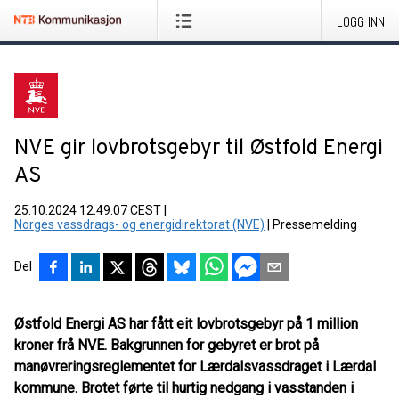
LOGG INN
NVE gir lovbrotsgebyr til Østfold Energi
AS
25.10.2024 12:49:07 CEST
|
Norges vassdrags- og energidirektorat (NVE)
|
Pressemelding
Del
Østfold Energi AS har fått eit lovbrotsgebyr på 1 million
kroner frå NVE. Bakgrunnen for gebyret er brot på
manøvreringsreglementet for Lærdalsvassdraget i Lærdal
kommune. Brotet førte til hurtig nedgang i vasstanden i