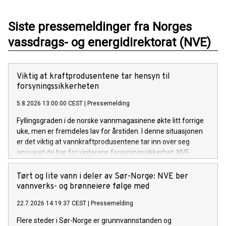
Siste pressemeldinger fra Norges
vassdrags- og energidirektorat (NVE)
Viktig at kraftprodusentene tar hensyn til
forsyningssikkerheten
5.8.2026 13:00:00 CEST
|
Pressemelding
Fyllingsgraden i de norske vannmagasinene økte litt forrige
uke, men er fremdeles lav for årstiden. I denne situasjonen
er det viktig at vannkraftprodusentene tar inn over seg
ansvaret de har for vinterens forsyningssikkerhet. NVE
følger utviklingen av kraftsituasjonen, i tett dialog med
Statnett. Om nødvendig vil NVE innføre en
Tørt og lite vann i deler av Sør-Norge: NVE ber
rapporteringsordning for kraftprodusentene.
vannverks- og brønneiere følge med
22.7.2026 14:19:37 CEST
|
Pressemelding
Flere steder i Sør-Norge er grunnvannstanden og