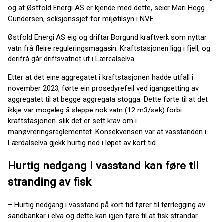
og at Østfold Energi AS er kjende med dette, seier Mari Hegg
Gundersen, seksjonssjef for miljøtilsyn i NVE.
Østfold Energi AS eig og driftar Borgund kraftverk som nyttar
vatn frå fleire reguleringsmagasin. Kraftstasjonen ligg i fjell, og
derifrå går driftsvatnet ut i Lærdalselva.
Etter at det eine aggregatet i kraftstasjonen hadde utfall i
november 2023, førte ein prosedyrefeil ved igangsetting av
aggregatet til at begge aggregata stogga. Dette førte til at det
ikkje var mogeleg å sleppe nok vatn (12 m3/sek) forbi
kraftstasjonen, slik det er sett krav om i
manøvreringsreglementet. Konsekvensen var at vasstanden i
Lærdalselva gjekk hurtig ned i løpet av kort tid.
Hurtig nedgang i vasstand kan føre til
stranding av fisk
– Hurtig nedgang i vasstand på kort tid fører til tørrlegging av
sandbankar i elva og dette kan igjen føre til at fisk strandar.