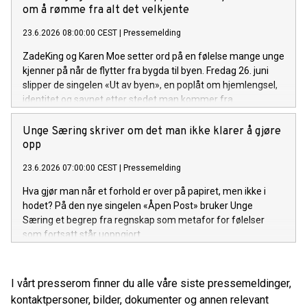
om å rømme fra alt det velkjente
23.6.2026 08:00:00 CEST
|
Pressemelding
ZadeKing og Karen Moe setter ord på en følelse mange unge
kjenner på når de flytter fra bygda til byen. Fredag 26. juni
slipper de singelen «Ut av byen», en poplåt om hjemlengsel,
identitet og savnet etter stedet man kommer fra.
Unge Særing skriver om det man ikke klarer å gjøre
opp
23.6.2026 07:00:00 CEST
|
Pressemelding
Hva gjør man når et forhold er over på papiret, men ikke i
hodet? På den nye singelen «Åpen Post» bruker Unge
Særing et begrep fra regnskap som metafor for følelser
som fortsatt står uoppgjort.
I vårt presserom finner du alle våre siste pressemeldinger,
kontaktpersoner, bilder, dokumenter og annen relevant