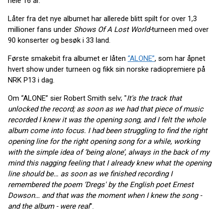
hele 16 år.
Låter fra det nye albumet har allerede blitt spilt for over 1,3
millioner fans under
Shows Of A Lost World-
turneen med over
90 konserter og besøk i 33 land.
Første smakebit fra albumet er låten
“ALONE”
, som har åpnet
hvert show under turneen og fikk sin norske radiopremiere på
NRK P13 i dag.
Om “ALONE” sier Robert Smith selv; "
It's the track that
unlocked the record; as soon as we had that piece of music
recorded I knew it was the opening song, and I felt the whole
album come into focus. I had been struggling to find the right
opening line for the right opening song for a while, working
with the simple idea of ‘being alone’, always in the back of my
mind this nagging feeling that I already knew what the opening
line should be… as soon as we finished recording I
remembered the poem ‘Dregs' by the English poet Ernest
Dowson… and that was the moment when I knew the song -
and the album - were real
".