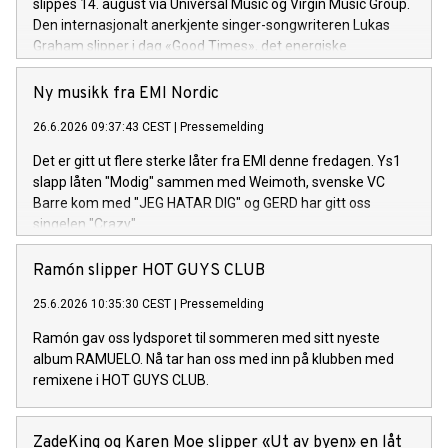
slippes 14. august via Universal Music og Virgin Music Group.
Den internasjonalt anerkjente singer-songwriteren Lukas
Graham slipper i dag «Good Times», det energiske
tittelsporet og åpningslåten fra hans kommende album
Good Times. Albumet består av 13 spor og utgis 14. august.
Ny musikk fra EMI Nordic
26.6.2026 09:37:43 CEST
|
Pressemelding
Det er gitt ut flere sterke låter fra EMI denne fredagen. Ys1
slapp låten "Modig" sammen med Weimoth, svenske VC
Barre kom med "JEG HATAR DIG" og GERD har gitt oss
singelen "Crazy".
Ramón slipper HOT GUYS CLUB
25.6.2026 10:35:30 CEST
|
Pressemelding
Ramón gav oss lydsporet til sommeren med sitt nyeste
album RAMUELO. Nå tar han oss med inn på klubben med
remixene i HOT GUYS CLUB.
ZadeKing og Karen Moe slipper «Ut av byen» en låt