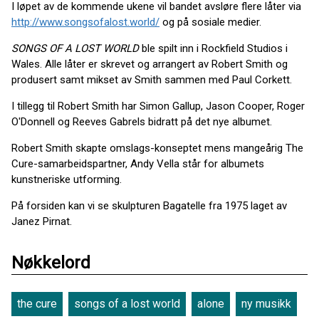
I løpet av de kommende ukene vil bandet avsløre flere låter via
http://www.songsofalost.world/
og på sosiale medier.
SONGS OF A LOST WORLD
ble spilt inn i Rockfield Studios i
Wales. Alle låter er skrevet og arrangert av Robert Smith og
produsert samt mikset av Smith sammen med Paul Corkett.
I tillegg til Robert Smith har Simon Gallup, Jason Cooper, Roger
O'Donnell og Reeves Gabrels bidratt på det nye albumet.
Robert Smith skapte omslags-konseptet mens mangeårig The
Cure-samarbeidspartner, Andy Vella står for albumets
kunstneriske utforming.
På forsiden kan vi se skulpturen Bagatelle fra 1975 laget av
Janez Pirnat.
Nøkkelord
the cure
songs of a lost world
alone
ny musikk