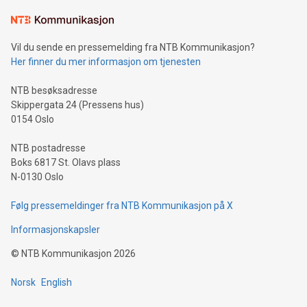
Now, there is a new, hopeful intention that, even in the
smallest way, perhaps these songs can bring a little light into
this sometimes dark world. To remind us that music is life,
Vil du sende en pressemelding fra NTB Kommunikasjon?
and that hope and healing go hand in hand with song. That
Her finner du mer informasjon om tjenesten
much can never be taken away. To all who were affected by
the atrocities in Paris, loved ones and friends, our hearts go
NTB besøksadresse
out to you and your families. We
Skippergata 24 (Pressens hus)
0154 Oslo
NTB postadresse
Boks 6817 St. Olavs plass
N-0130 Oslo
Følg pressemeldinger fra NTB Kommunikasjon på X
Informasjonskapsler
©
NTB Kommunikasjon
2026
Norsk
English