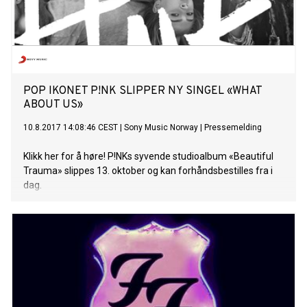
looking at snails and would think about how they’re doing
their own little thing and they’re all free. I just played around
with the idea of being kind of like a snail and how I come out
in the rain. Being stuck inside because of COVID, it’s kind of
my lockdown song”. Apple Music
har annonsert BENEE som Up
Next, noe som gjør henne til første artist fra New
POP IKONET P!NK SLIPPER NY SINGEL «WHAT
Zealand som bl
ABOUT US»
10.8.2017 14:08:46 CEST
|
Sony Music Norway
|
Pressemelding
Klikk her for å høre! P!NKs syvende studioalbum «Beautiful
Trauma» slippes 13. oktober og kan forhåndsbestilles fra i
dag.