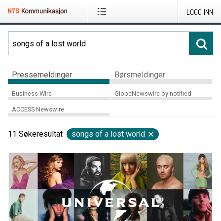
LOGG INN
Pressemeldinger
Børsmeldinger
Business Wire
GlobeNewswire by notified
ACCESS Newswire
11
Søkeresultat
songs of a lost world