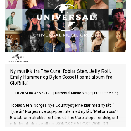
World The Cure Live At Troxy. SONGS OF A LOST WORLD ble
spilt inn i Rockfield Studios i Wales. Alle låter er skrevet og
arrangert av Robert Smith og produsert samt mikset av
Smith sammen med Paul Corkett. I tillegg til Robert Smith
har Simon Gallup, Jason Cooper, Roger O'Donnell og Reeves
Gabrels bidratt på det nye albumet. Robert Smith skapte
omslags-konseptet mens mangeårig The Cure-
samarbeidspartner, Andy Vella står for albumets
kunstneriske utforming. På coveret sees skulpturen
“Bagatelle” fra 1975 laget av Janez Pirnat.
Ny musikk fra The Cure, Tobias Sten, Jelly Roll,
Emily Hammer og Dylan Gossett samt album fra
GloRilla!
11.10.2024 08:32:52 CEST
|
Universal Music Norge
|
Pressemelding
Tobias Sten, Norges Nye Countrystjerne klar med ny låt, “
Tjue år” Norges nye pop-poet ute med ny låt, “Mellom oss”!
Bråtabrann strekker ei hånd ut The Cure slipper endelig sitt
etterlengtede nye album SONGS OF A LOST WORLD 1.
november. Nå har de sluppet nok en smakebit fra albumet i