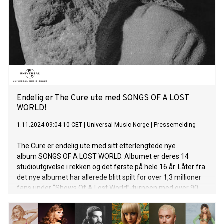
Albumet tar oss med på Shawns reiser og opplevelser de
siste årene, etter avlysningen av turneen i 2022. Den
representerer hans mest musikalsk intime og lyrisk ærlige
verk til dags dato, og tar oss på en reise gjennom en dyp
selvdialog. Shawn ble til i løpet av to år, og ble spilt inn på
forskjellige steder, inkludert Nosara i Costa Rica, Clubhouse
Studio i New York, Bear Creek Studio i Washington State,
Darkhorse Recordings i Nashville og Electric Lady i New York
City. 14. november vises
Endelig er The Cure ute med SONGS OF A LOST
WORLD!
1.11.2024 09:04:10 CET
|
Universal Music Norge
|
Pressemelding
The Cure er endelig ute med sitt etterlengtede nye
album SONGS OF A LOST WORLD. Albumet er deres 14
studioutgivelse i rekken og det første på hele 16 år. Låter fra
det nye albumet har allerede blitt spilt for over 1,3 millioner
fans under “Shows Of A Lost World”-turneen med over 90
konserter og besøk i 33 land. I kveld gjør bandet sitt eneste
show for i år når de spiller på Troxy i London. Det hele vil blir
streamet live på The Cures YouTube kanal - Show Of A Lost