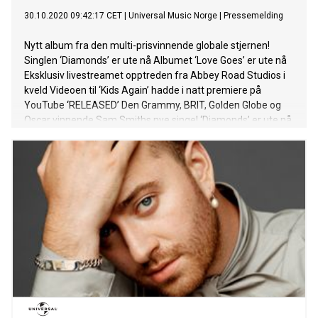
30.10.2020 09:42:17 CET
|
Universal Music Norge
|
Pressemelding
Nytt album fra den multi-prisvinnende globale stjernen!
Singlen ‘Diamonds’ er ute nå Albumet ‘Love Goes’ er ute nå
Eksklusiv livestreamet opptreden fra Abbey Road Studios i
kveld Videoen til ‘Kids Again’ hadde i natt premiere på
YouTube ‘RELEASED’ Den Grammy, BRIT, Golden Globe og
Oscar vinnende Sam Smiths nye singel ‘Diamonds’ er ute nå,
og hører til det splitter nye albumet “Love Goes” som er
sluppet via Capitol Records. ‘Diamonds’ følger opp låten ‘My
Oasis’ feat Burna Boy, som også hører til dette
etterlengtede albumet. Sam, med deres unike og
uforglemmelige stemme forteller en historie om et vondt
kjærlighetseventyr, som allikevel er helt uten anger.
Musikkvideoen er regissert av Luke Monaghan som tidligere
har jobbet med Sam. (Too Good At Goodbyes, Writing’s On
The Wall). Deres samarbeid har generert over 2.5 milliarder
streams. Sam Smiths debutalbum ‘In The Lonely Hour’ har
gått 6x Platina i Norge, og deres forrige album ‘The Thrill of
It All’ er 2x Platina her til lands. Single