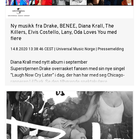
month. For the artwork, Sam worked with world-renowned
British fashion photographer and film-
Ny musikk fra Drake, BENEE, Diana Krall, The
Killers, Elvis Costello, Lany, Oda Loves You med
flere
14.8.2020 13:38:46 CEST
|
Universal Music Norge
|
Pressemelding
Diana Krall med nytt album i september
Superstjernen Drake overrasket fansen med sin nye singel
"Laugh Now Cry Later" i dag, der han har med seg Chicago-
rapperen Lil Durk. Se den tilhørende spektakulære
musikkvideoen her. 20 år gamle BENEE fra New Zealand fikk
sitt store gjennombrudd med
"Supalonely" feat. Gus Dapperton, en låt som
har streamet over 1,7 milliarder! Nå er hun klar med den den
nye singelen "Snail" som hun har skrevet og produsert
sammen med Josh Fountain. Om låten sier hun: “When we
were in lockdown, I was fascinated by snails. There wasn’t
really a lot to be doing, so I would spend a lot of time outside