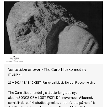
form av singelen “A Fragile Thing”. SONGS OF A LOST
WORLD som blir deres 14. studioutgivelse, er det første på
hele 16 år. Albumet ble spilt inn i Rockfield Studios i Wales.
Alle låter er skrevet og arrangert av Robert Smith og
produsert samt mikset av Smith sammen med Paul Corkett.
Låter fra det nye albumet har allerede blitt spilt for over 1,3
millioner fans under Shows Of A Lost World-turneen med
over 90 konserter og besøk i 33 land. Memphis-
rapperen GloRilla er i dag ute med debutalbumet GLORIOUS.
Albumet inneholder 15 låter, inkludert singlene "TGIF” og
"Hollon” samt bidrag fra Megan Thee Stallion, T-Pain og
Muni Long. GLORIOUS følger opp mixtapen Ehhthang
Ehhthang fra april. Beautifully Broken er det
Ventetiden er over - The Cure tilbake med ny
musikk!
26.9.2024 13:13:12 CEST
|
Universal Music Norge
|
Pressemelding
The Cure slipper endelig sitt etterlengtede nye
album SONGS OF A LOST WORLD 1. november. Albumet,
som blir deres 14. studioutgivelse, er det første på hele 16