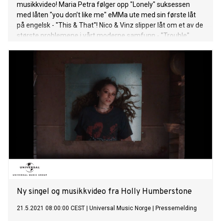
musikkvideo! Maria Petra følger opp "Lonely" suksessen
med låten "you don’t like me" eMMa ute med sin første låt
på engelsk - "This & That"! Nico & Vinz slipper låt om et av de
største problemene i vårt moderne samfunn - "Trouble"
John Legend slapp julelåta “You Deserve It All” denne uka.
Dette er hans første låtslipp etter å ha signert med Republic
Records, som blant annet har Ariana Grande, The Weeknd,
Post Malone og Drake i stallen. Låta er skrevet med Meghan
Trainor og produsert av Raphael Saadiq. Taylor Swift slapp
Red (Taylor’s Version) I dag, som er en nyinnspilling av
hennes tredje album fra 2012. I tillegg til nye versjoner av
originallåtene inneholder albumet ni From The Vault-låter,
som er låter/demoer Swift skrev i den perioden som aldri
har blitt gitt ut før. Albumet gjestes av blant andre Ed
Sheeran, Chris Stapleton og Phoebe Bridgers. Det britiske
stjerneskuddet Holly Humberstone er ute med EPen The
Walls Are Way Too
Ny singel og musikkvideo fra Holly Humberstone
21.5.2021 08:00:00 CEST
|
Universal Music Norge
|
Pressemelding