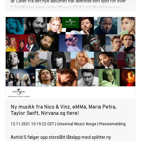
år. Låter fra det nye albumet har allerede blitt spilt for over
1,3 millioner fans under Shows Of A Lost World-turneen
med over 90 konserter og besøk i 33 land. Første smakebit
fra albumet er låten “ALONE”, som har åpnet hvert show
under turneen og fikk sin norske radiopremiere på NRK P13 i
dag. Om “ALONE” sier Robert Smith selv; "It's the track that
unlocked the record; as soon as we had that piece of music
recorded I knew it was the opening song, and I felt the whole
album come into focus. I had been struggling to find the
right opening line for the right opening song for a while,
working with the simple idea of ‘being alone’, always in the
back of my mind this nagging feeling that I already knew
what the opening line should be… as soon as we finished
recording I remembered the poem ‘Dregs' by the English
poet Ernest Dowson… an
Ny musikk fra Nico & Vinz, eMMa, Maria Petra,
Taylor Swift, Nirvana og flere!
12.11.2021 10:19:22 CET
|
Universal Music Norge
|
Pressemelding
Astrid S følger opp storslått låtslipp med splitter ny