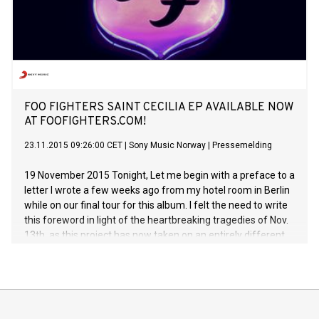
FOO FIGHTERS SAINT CECILIA EP AVAILABLE NOW
AT FOOFIGHTERS.COM!
23.11.2015 09:26:00 CET
|
Sony Music Norway
|
Pressemelding
19 November 2015 Tonight, Let me begin with a preface to a
letter I wrote a few weeks ago from my hotel room in Berlin
while on our final tour for this album. I felt the need to write
this foreword in light of the heartbreaking tragedies of Nov.
13th, as this project has now taken on an entirely different
tone. As has everything, it seems... The Saint Cecilia EP was
put into motion back in October of this year as a celebration
of life and music. The concept being that, as our world tour
drew to a close this week, we wanted to share our love of
both with you in return for everything you have given us.