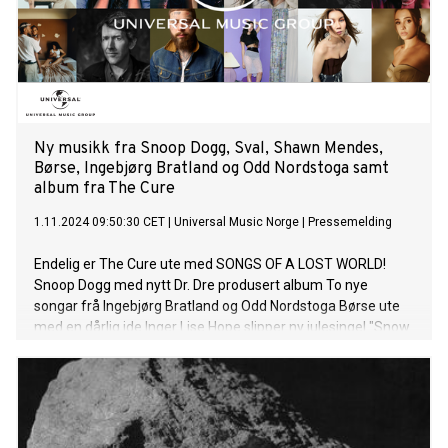
Ny musikk fra Snoop Dogg, Sval, Shawn Mendes,
Børse, Ingebjørg Bratland og Odd Nordstoga samt
album fra The Cure
1.11.2024 09:50:30 CET
|
Universal Music Norge
|
Pressemelding
Endelig er The Cure ute med SONGS OF A LOST WORLD!
Snoop Dogg med nytt Dr. Dre produsert album To nye
songar frå Ingebjørg Bratland og Odd Nordstoga Børse ute
med en dårlig ide Inger Lise Hope slipper ny julesingel "Snow
Waltz" – en hyllest til kjærligheten Sval slipper personlig
julelåt Beforefrances følger opp by:Larm-suksessen med
låta “Anywhere” Singer-songwriter Shawn Mendes er ute
med “Heart of Gold”. 18. oktober slipper han sitt selvtitulerte
album Shawn, som er hans femte studioalbum i rekken.