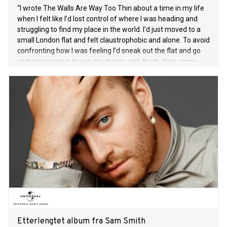
“I wrote The Walls Are Way Too Thin about a time in my life
when I felt like I’d lost control of where I was heading and
struggling to find my place in the world. I’d just moved to a
small London flat and felt claustrophobic and alone. To avoid
confronting how I was feeling I’d sneak out the flat and go
on train journeys to see my mates, get drunk, then come
back hungover through the night and early hours. I wrote
most of the Walls and the songs that come next on those
trains. It was my place of therapy, in the middle of nowhere,
constantly moving with no destination.” - Holly Humberstone.
21 år gamle Holly Humberstone har som artist en helt
spesiell forståelse for historiefortelling. Hennes nyeste
singel “The Walls Are Way Too Thin” ble skrevet i en periode
hvor hun følte seg fanget i en ny leilighet i en ny by, langt
hjemmefra. Musikkvideoen reflekterer panikken som kan
oppstå ved å aldri føle seg helt hjemme i sitt eget hjem.
Videoen er laget i samarbeid med regissør Raja Virdi, og
Etterlengtet album fra Sam Smith