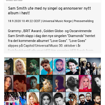
Sam Smith ute med ny singel og annonserer nytt
album i høst!
18.9.2020 10:49:22 CEST
|
Universal Music Norge
|
Pressemelding
Grammy-, BRIT Award-, Golden Globe- og Oscarvinnende
Sam Smith slapp i dag den nye singelen "Diamonds" hentet
fra det kommende albumet "Love Goes". "Love Goes"
slippes på Capitol/Universal Music 30. oktober i år.
Forhåndsbestill albumet HER Hør singelen HER Fresh from
the release of ‘My Oasis’,featuring the inimitable Burna Boy,
new single ‘Diamonds’ showcases Sam’s unforgettable
vocals at their best with a defiant tale of love lived without
regret. The video (watch here) sees direction from previous
co-creator Luke Monaghan (How Do You Sleep, Too Good At
Goodbyes, Writing’s On The Wall) together, their work has
garnered over 2.5 billion streams. Building on the 30 billion
career streams Sam has amassed and the global success
of their debut and sophomore albums, both No.1, multi-
platinum selling records in the UK and US, their highly
anticipated third offering ‘Love Goes’ will be unveiled next