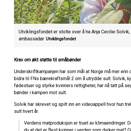
Utviklingsfondet er stolte over å ha Anja Cecilie Solvi
ambassadør.
Utviklingsfondet
Krav om økt støtte til småbønder
Underskriftkampanjen har som mål at Norge må mer enn do
bidra til FNs bærekraftsmål 2 om å utrydde sult. Solvik, k
fødestuer og styrke kvinners rettigheter, har nå tatt på s
bønder i kampen mot sult.
Solvik har skrevet og spilt inn en videoappell hvor hun tr
sult hvert år.
Verdens matproduksjon er truet av klimaendringer. D
du at det er flest kvinner i verden som dyrker mat? 