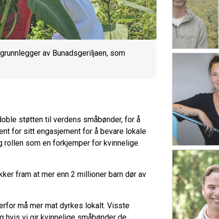
k, grunnlegger av Bunadsgeriljaen, som
ble støtten til verdens småbønder, for å
jent for sitt engasjement for å bevare lokale
eg rollen som en forkjemper for kvinnelige
ekker fram at mer enn 2 millioner barn dør av
erfor må mer mat dyrkes lokalt. Visste
Og hvis vi gir kvinnelige småbønder de