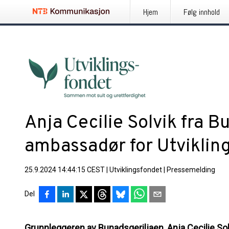
Hjem
Følg innhold
Anja Cecilie Solvik fra B
ambassadør for Utviklin
25.9.2024 14:44:15 CEST
|
Utviklingsfondet
|
Pressemelding
Del
Grunnleggeren av Bunadsgeriljaen, Anja Cecilie Sol