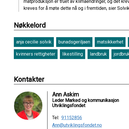
matproduksjon er truet av klimaendringer, og det kr
kreves for å møte dette nå og i fremtiden, sier Solvik
Nøkkelord
anja cecilie solvik
bunadsgeriljaen
matsikkerhet
kvinners rettigheter
likestilling
landbruk
jordbru
Kontakter
Ann Askim
Leder Marked og kommunikasjon
Utviklingsfondet
Tel:
91152856
Ann@utviklingsfondet.no