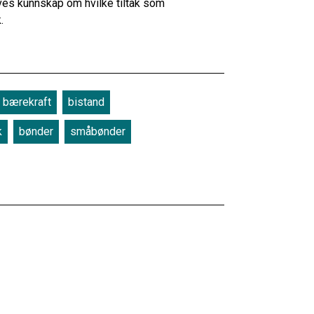
eves kunnskap om hvilke tiltak som
.
bærekraft
bistand
k
bønder
småbønder