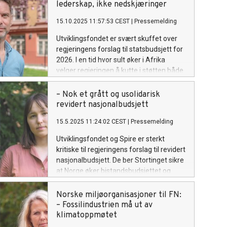
lederskap, ikke nedskjæringer
15.10.2025 11:57:53 CEST
|
Pressemelding
Utviklingsfondet er svært skuffet over
regjeringens forslag til statsbudsjett for
2026. I en tid hvor sult øker i Afrika
velger regjeringen å kutte i støtten både
til regionen og til matsikkerhet. Dette
viser en fortsatt manglende vilje til å
– Nok et grått og usolidarisk
prioritere langsiktig bistand til dem som
revidert nasjonalbudsjett
rammes hardest av klimaendringene.
15.5.2025 11:24:02 CEST
|
Pressemelding
Utviklingsfondet og Spire er sterkt
kritiske til regjeringens forslag til revidert
nasjonalbudsjett. De ber Stortinget sikre
at Norge øker bistandsbudsjettet og
støtten til sivilsamfunn og matsikkerhet.
Norske miljøorganisasjoner til FN:
– Fossilindustrien må ut av
klimatoppmøtet