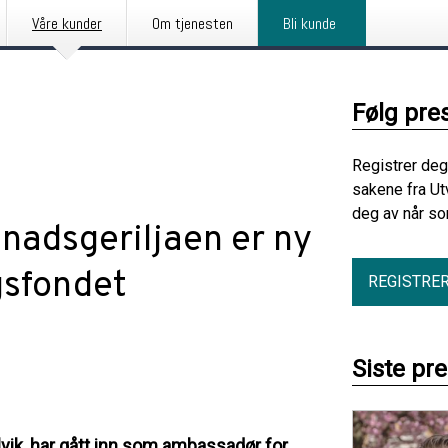
Våre kunder
Om tjenesten
Bli kunde
Følg pre
Registrer deg
sakene fra Ut
deg av når so
unadsgeriljaen er ny
gsfondet
REGISTRE
Siste pr
vik, har gått inn som ambassadør for