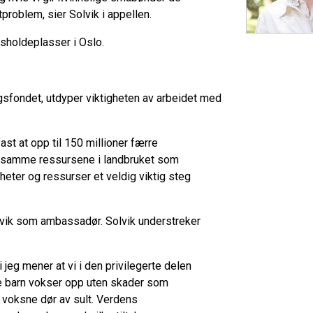
roblem, sier Solvik i appellen.
sholdeplasser i Oslo.
gsfondet, utdyper viktigheten av arbeidet med
ast at opp til 150 millioner færre
de samme ressursene i landbruket som
heter og ressurser et veldig viktig steg
olvik som ambassadør. Solvik understreker
eg mener at vi i den privilegerte delen
ere barn vokser opp uten skader som
og voksne dør av sult. Verdens