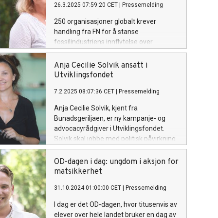
26.3.2025 07:59:20 CET
|
Pressemelding
250 organisasjoner globalt krever
handling fra FN for å stanse
fossilindustriens innflytelse over
klimaforhandlingene.
Anja Cecilie Solvik ansatt i
Utviklingsfondet
7.2.2025 08:07:36 CET
|
Pressemelding
Anja Cecilie Solvik, kjent fra
Bunadsgeriljaen, er ny kampanje- og
advocacyrådgiver i Utviklingsfondet.
Solvik skal jobbe med politisk påvirkning
og kampanjearbeid for økt
grasrotengasjement innen matsikkerhet
OD-dagen i dag: ungdom i aksjon for
og landbruk.
matsikkerhet
31.10.2024 01:00:00 CET
|
Pressemelding
I dag er det OD-dagen, hvor titusenvis av
elever over hele landet bruker en dag av