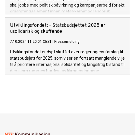
skal jobbe med politisk påvirkning og kampanjearbeid for økt
grasrotengasjement innen matsikkerhet og landbruk.
Utviklingsfondet: - Statsbudsjettet 2025 er
usolidarisk og skuffende
7.10.2024 11:20:01 CEST
|
Pressemelding
Utviklingsfondet er dypt skuffet over regjeringens forslag til
statsbudsjett for 2025, som viser en fortsatt manglende vilje
til å prioritere internasjonal solidaritet og langsiktig bistand til
dem som rammes hardest av klimaendringene.