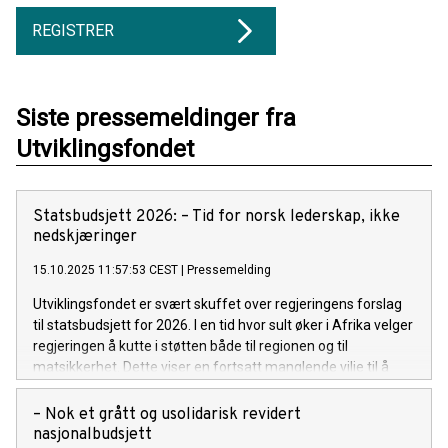
REGISTRER
Siste pressemeldinger fra
Utviklingsfondet
Statsbudsjett 2026: – Tid for norsk lederskap, ikke
nedskjæringer
15.10.2025 11:57:53 CEST
|
Pressemelding
Utviklingsfondet er svært skuffet over regjeringens forslag
til statsbudsjett for 2026. I en tid hvor sult øker i Afrika velger
regjeringen å kutte i støtten både til regionen og til
matsikkerhet. Dette viser en fortsatt manglende vilje til å
prioritere langsiktig bistand til dem som rammes hardest av
klimaendringene.
– Nok et grått og usolidarisk revidert
nasjonalbudsjett