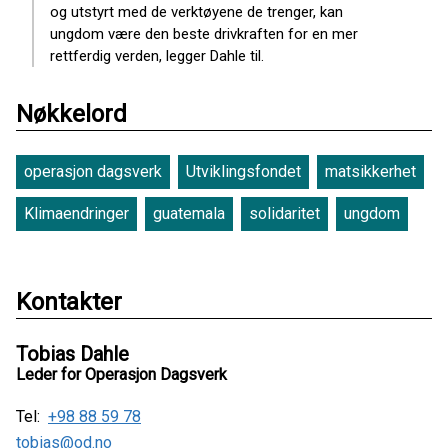
og utstyrt med de verktøyene de trenger, kan
ungdom være den beste drivkraften for en mer
rettferdig verden, legger Dahle til.
Nøkkelord
operasjon dagsverk
Utviklingsfondet
matsikkerhet
Klimaendringer
guatemala
solidaritet
ungdom
Kontakter
Tobias Dahle
Leder for Operasjon Dagsverk
Tel:
+98 88 59 78
tobias@od.no