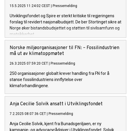
15.5.2025 11:24:02 CEST
|
Pressemelding
Utviklingsfondet og Spire er sterkt kritiske til regjeringens
forslag til revidert nasjonalbudsjett. De ber Stortinget sikre at
Norge øker bistandsbudsjettet og støtten til sivilsamfunn og
matsikkerhet.
Norske miljøorganisasjoner til FN: – Fossilindustrien
må ut av klimatoppmøtet
26.3.2025 07:59:20 CET
|
Pressemelding
250 organisasjoner globalt krever handling fra FN for å
stanse fossilindustriens innflytelse over
klimaforhandlingene.
Anja Cecilie Solvik ansatt i Utviklingsfondet
7.2.2025 08:07:36 CET
|
Pressemelding
Anja Cecilie Solvik, kjent fra Bunadsgeriljaen, er ny
kampanje- og advocacyrådgiver i Utviklingsfondet. Solvik