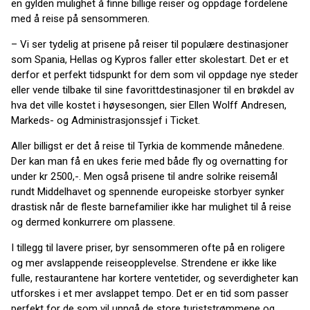
en gylden mulighet å finne billige reiser og oppdage fordelene
med å reise på sensommeren.
– Vi ser tydelig at prisene på reiser til populære destinasjoner
som Spania, Hellas og Kypros faller etter skolestart. Det er et
derfor et perfekt tidspunkt for dem som vil oppdage nye steder
eller vende tilbake til sine favorittdestinasjoner til en brøkdel av
hva det ville kostet i høysesongen, sier Ellen Wolff Andresen,
Markeds- og Administrasjonssjef i Ticket.
Aller billigst er det å reise til Tyrkia de kommende månedene.
Der kan man få en ukes ferie med både fly og overnatting for
under kr 2500,-. Men også prisene til andre solrike reisemål
rundt Middelhavet og spennende europeiske storbyer synker
drastisk når de fleste barnefamilier ikke har mulighet til å reise
og dermed konkurrere om plassene.
I tillegg til lavere priser, byr sensommeren ofte på en roligere
og mer avslappende reiseopplevelse. Strendene er ikke like
fulle, restaurantene har kortere ventetider, og severdigheter kan
utforskes i et mer avslappet tempo. Det er en tid som passer
perfekt for de som vil unngå de store turiststrømmene og