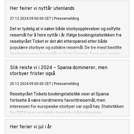
Her feirer vi nyttår utenlands
27.12.2024 09:00:00 CET
|
Pressemelding
Det er tydelig at vi søker både storbyopplevelser og solfylte
reisemål for å feire nyttår i år. Ifølge bookingstatistikken fra
reisebyrået Ticket er det økt etterspørsel etter både
populære storbyer og solsikre reisemål. De tre mest bestilte
destinasjonene for nyttår er Gran Canaria, Paris og London.
Slik reiste vi i 2024 – Spania dominerer, men
storbyer frister også
20.12.2024 09:00:00 CET
|
Pressemelding
Reisebyrået Tickets bookingstatistikk viser at Spania
fortsatte å være nordmenns favorittreisemål, men
interessen for europeiske storbyer var også høy. Statistikken
for 2024 viser en tydelig trend der både klassiske
solreisemål og spennende storbyer står i sentrum når vi
planlegger reisene våre.
Her ferier vi jul i år