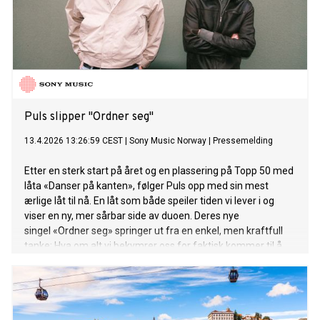
Puls slipper "Ordner seg"
13.4.2026 13:26:59 CEST
|
Sony Music Norway
|
Pressemelding
Etter en sterk start på året og en plassering på Topp 50 med
låta «Danser på kanten», følger Puls opp med sin mest
ærlige låt til nå. En låt som både speiler tiden vi lever i og
viser en ny, mer sårbar side av duoen. Deres nye
singel «Ordner seg» springer ut fra en enkel, men kraftfull
tanke: Hva om alt vi bekymrer oss for faktisk kommer til å
ordne seg?