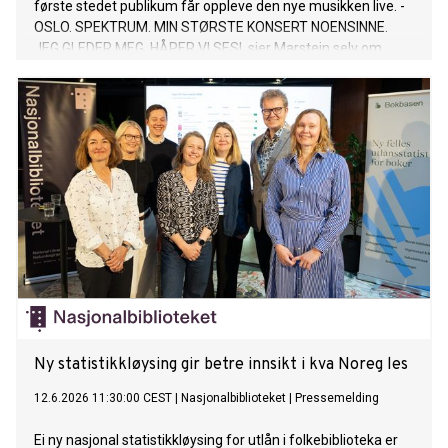
første stedet publikum får oppleve den nye musikken live. -
OSLO. SPEKTRUM. MIN STØRSTE KONSERT NOENSINNE.
JEG GLEDER MEG. HÅPER VI SES!, sier Marstein selv om
konserten. Billetter slippes onsdag 24. juni kl. 12.00 via
ticketmaster.no.
Ny statistikkløysing gir betre innsikt i kva Noreg les
12.6.2026 11:30:00 CEST
|
Nasjonalbiblioteket
|
Pressemelding
Ei ny nasjonal statistikkløysing for utlån i folkebiblioteka er