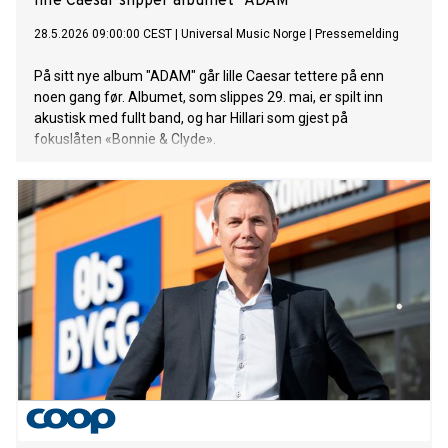
lille Caesar slipper albumet "ADAM"
28.5.2026 09:00:00 CEST
|
Universal Music Norge
|
Pressemelding
På sitt nye album "ADAM" går lille Caesar tettere på enn
noen gang før. Albumet, som slippes 29. mai, er spilt inn
akustisk med fullt band, og har Hillari som gjest på
fokuslåten «Bonnie & Clyde».