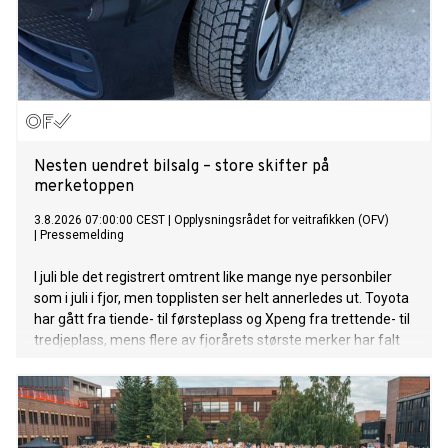
Nesten uendret bilsalg – store skifter på
merketoppen
3.8.2026 07:00:00 CEST
|
Opplysningsrådet for veitrafikken (OFV)
|
Pressemelding
I juli ble det registrert omtrent like mange nye personbiler
som i juli i fjor, men topplisten ser helt annerledes ut. Toyota
har gått fra tiende- til førsteplass og Xpeng fra trettende- til
tredjeplass, mens flere av fjorårets største merker har falt
tilbake.