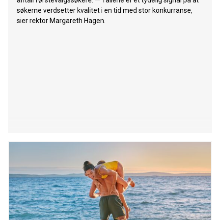
antall førstevalgssøkere. — Tallene er et tydelig signal på at
søkerne verdsetter kvalitet i en tid med stor konkurranse,
sier rektor Margareth Hagen.