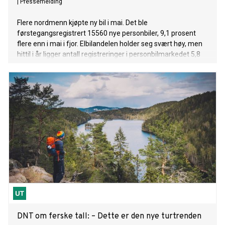
|
Pressemelding
Flere nordmenn kjøpte ny bil i mai. Det ble
førstegangsregistrert 15560 nye personbiler, 9,1 prosent
flere enn i mai i fjor. Elbilandelen holder seg svært høy, men
hittil i år ligger antall registreringer i personbilmarkedet 5,8
prosent bak fjoråret.
DNT om ferske tall: – Dette er den nye turtrenden