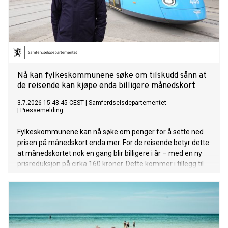
Nå kan fylkeskommunene søke om tilskudd sånn at
de reisende kan kjøpe enda billigere månedskort
3.7.2026 15:48:45 CEST
|
Samferdselsdepartementet
|
Pressemelding
Fylkeskommunene kan nå søke om penger for å sette ned
prisen på månedskort enda mer. For de reisende betyr dette
at månedskortet nok en gang blir billigere i år – med en ny
prisreduksjon på cirka 160 kroner. Dette kommer i tillegg til
den forrige prisreduksjonen på om lag 100 kroner.