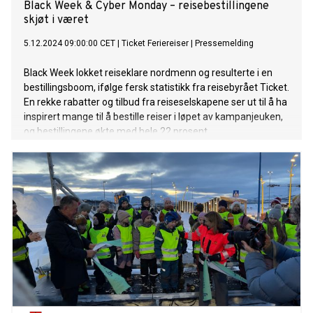
Black Week & Cyber Monday – reisebestillingene
skjøt i været
5.12.2024 09:00:00 CET
|
Ticket Feriereiser
|
Pressemelding
Black Week lokket reiseklare nordmenn og resulterte i en
bestillingsboom, ifølge fersk statistikk fra reisebyrået Ticket.
En rekke rabatter og tilbud fra reiseselskapene ser ut til å ha
inspirert mange til å bestille reiser i løpet av kampanjeuken,
og bestillingene økte med hele 22 prosent.