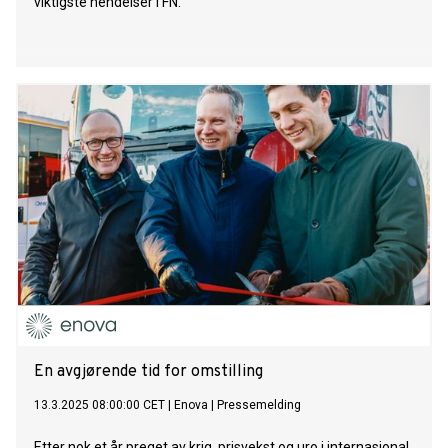
viktigste hendelser i FN.
En avgjørende tid for omstilling
13.3.2025 08:00:00 CET
|
Enova
|
Pressemelding
Etter nok et år preget av krig, prisvekst og uro i internasjonal