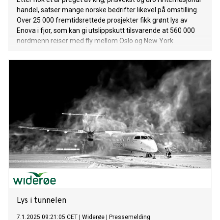
handel, satser mange norske bedrifter likevel på omstilling.
Over 25 000 fremtidsrettede prosjekter fikk grønt lys av
Enova i fjor, som kan gi utslippskutt tilsvarende at 560 000
nordmenn reiser med fly mellom Oslo og New York.
Lys i tunnelen
7.1.2025 09:21:05 CET
|
Widerøe
|
Pressemelding