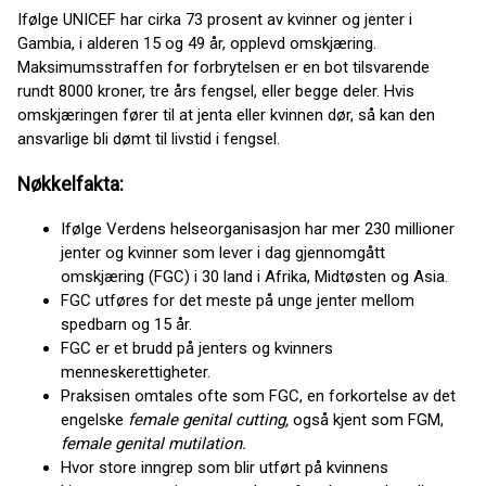
Ifølge UNICEF har cirka 73 prosent av kvinner og jenter i
Gambia, i alderen 15 og 49 år, opplevd omskjæring.
Maksimumsstraffen for forbrytelsen er en bot tilsvarende
rundt 8000 kroner, tre års fengsel, eller begge deler. Hvis
omskjæringen fører til at jenta eller kvinnen dør, så kan den
ansvarlige bli dømt til livstid i fengsel.
Nøkkelfakta:
Ifølge Verdens helseorganisasjon har mer 230 millioner
jenter og kvinner som lever i dag gjennomgått
omskjæring (FGC) i 30 land i Afrika, Midtøsten og Asia.
FGC utføres for det meste på unge jenter mellom
spedbarn og 15 år.
FGC er et brudd på jenters og kvinners
menneskerettigheter.
Praksisen omtales ofte som FGC, en forkortelse av det
engelske
female genital cutting,
også kjent som FGM,
female genital mutilation.
Hvor store inngrep som blir utført på kvinnens