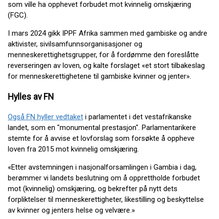
som ville ha opphevet forbudet mot kvinnelig omskjæring
(FGC).
I mars 2024 gikk IPPF Afrika sammen med gambiske og andre
aktivister, sivilsamfunnsorganisasjoner og
menneskerettighetsgrupper, for å fordømme den foreslåtte
reverseringen av loven, og kalte forslaget «et stort tilbakeslag
for menneskerettighetene til gambiske kvinner og jenter».
Hylles av FN
Også FN hyller vedtaket
i parlamentet i det vestafrikanske
landet, som en "monumental prestasjon". Parlamentarikere
stemte for å avvise et lovforslag som forsøkte å oppheve
loven fra 2015 mot kvinnelig omskjæring.
«Etter avstemningen i nasjonalforsamlingen i Gambia i dag,
berømmer vi landets beslutning om å opprettholde forbudet
mot (kvinnelig) omskjæring, og bekrefter på nytt dets
forpliktelser til menneskerettigheter, likestilling og beskyttelse
av kvinner og jenters helse og velvære.»