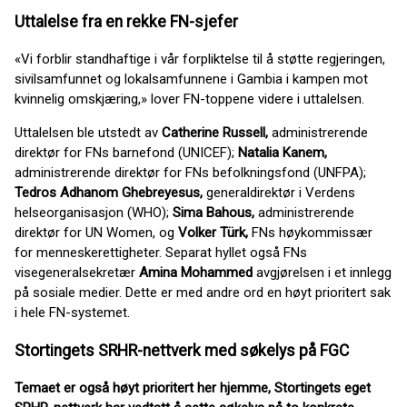
Uttalelse fra en rekke FN-sjefer
«Vi forblir standhaftige i vår forpliktelse til å støtte regjeringen,
sivilsamfunnet og lokalsamfunnene i Gambia i kampen mot
kvinnelig omskjæring,» lover FN-toppene videre i uttalelsen.
Uttalelsen ble utstedt av
Catherine Russell,
administrerende
direktør for FNs barnefond (UNICEF);
Natalia Kanem,
administrerende direktør for FNs befolkningsfond (UNFPA);
Tedros Adhanom Ghebreyesus,
generaldirektør i Verdens
helseorganisasjon (WHO);
Sima Bahous,
administrerende
direktør for UN Women, og
Volker Türk,
FNs høykommissær
for menneskerettigheter. Separat hyllet også FNs
visegeneralsekretær
Amina Mohammed
avgjørelsen i et innlegg
på sosiale medier. Dette er med andre ord en høyt prioritert sak
i hele FN-systemet.
Stortingets SRHR-nettverk med søkelys på FGC
Temaet er også høyt prioritert her hjemme, Stortingets eget