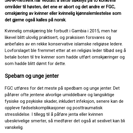
SRHR-nettverk har vedtatt å sette søkelys på to konkrete
områder til høsten, det ene er abort og det andre er FGC,
omskjæring av kvinner eller kvinnelig kjønnslemlestelse som
det gjerne også kalles på norsk.
Kvinnelig omskjæring ble forbudt i Gambia i 2015, men har
likevel blitt ulovlig praktisert, og praksisen forsvares og
anbefales av en rekke konservative islamske religiøse ledere.
Lovforslaget ble fremmet etter at en religiøs leder tilbød seg å
betale boten til tre kvinner som hadde utført omskjæringer og
som hadde blitt dømt for dette.
Spebarn og unge jenter
FGC utføres for det meste på spedbarn og unge jenter. Det
påfører ofte jentene alvorlige umiddelbare og langsiktige
fysiske og psykiske skader, inkludert infeksjon, senere kan de
oppleve fødselskomplikasjoner og posttraumatisk
stresslidelse. I tillegg til å påføre jenta eller kvinnen
ubeskrivelige smerter, så medfører det også at sexlivet kan bli
vanskelig.