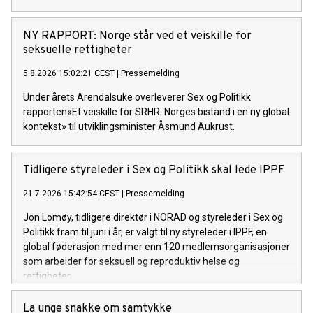
NY RAPPORT: Norge står ved et veiskille for
seksuelle rettigheter
5.8.2026 15:02:21 CEST
|
Pressemelding
Under årets Arendalsuke overleverer Sex og Politikk
rapporten«Et veiskille for SRHR: Norges bistand i en ny global
kontekst» til utviklingsminister Åsmund Aukrust.
Tidligere styreleder i Sex og Politikk skal lede IPPF
21.7.2026 15:42:54 CEST
|
Pressemelding
Jon Lomøy, tidligere direktør i NORAD og styreleder i Sex og
Politikk fram til juni i år, er valgt til ny styreleder i IPPF, en
global føderasjon med mer enn 120 medlemsorganisasjoner
som arbeider for seksuell og reproduktiv helse og
rettigheter.
La unge snakke om samtykke