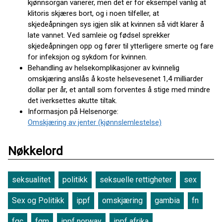
kjønnsorgan varierer, men det er for eksempel vanlig at
klitoris skjæres bort, og i noen tilfeller, at
skjedeåpningen sys igjen slik at kvinnen så vidt klarer å
late vannet. Ved samleie og fødsel sprekker
skjedeåpningen opp og fører til ytterligere smerte og fare
for infeksjon og sykdom for kvinnen.
Behandling av helsekomplikasjoner av kvinnelig
omskjæring anslås å koste helsevesenet 1,4 milliarder
dollar per år, et antall som forventes å stige med mindre
det iverksettes akutte tiltak.
Informasjon på Helsenorge:
Omskjæring av jenter (kjønnslemlestelse)
Nøkkelord
seksualitet
politikk
seksuelle rettigheter
sex
Sex og Politikk
ippf
omskjæring
gambia
fn
fgc
fgm
ippf norway
ippf afrika