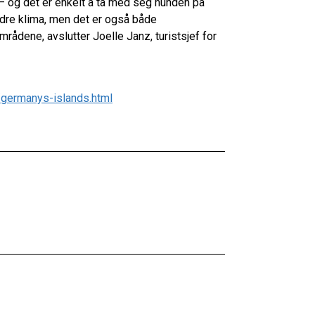
t – og det er enkelt å ta med seg hunden på
bedre klima, men det er også både
ådene, avslutter Joelle Janz, turistsjef for
/germanys-islands.html