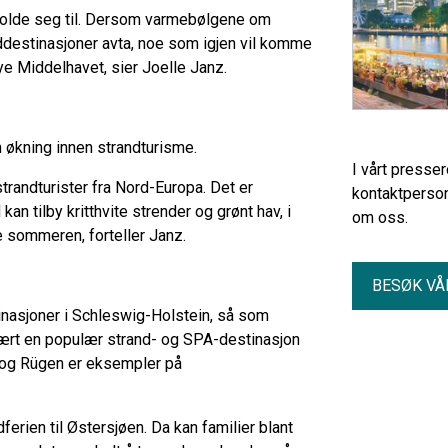
orholde seg til. Dersom varmebølgene om
ddestinasjoner avta, noe som igjen vil komme
nye Middelhavet, sier Joelle Janz.
 økning innen strandturisme.
I vårt presse
strandturister fra Nord-Europa. Det er
kontaktperson
an tilby kritthvite strender og grønt hav, i
om oss.
e sommeren, forteller Janz.
BESØK VÅ
tinasjoner i Schleswig-Holstein, så som
vært en populær strand- og SPA-destinasjon
 og Rügen er eksempler på
rien til Østersjøen. Da kan familier blant