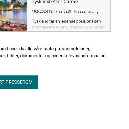
Tyskland etter Corona
10.6.2024 13:47:38 CEST
|
Pressemelding
Tyskland tar en ledende posisjon i den
internasjonale konkurransen og utnytter
de ekstra mulighetene som ligger i
bleisure-reiser. Bleisure-reiser
kombinerer forretnings- og fritidsreiser
rom finner du alle våre siste pressemeldinger,
og finnes i to hovedtyper: forretnings-
er, bilder, dokumenter og annen relevant informasjon
eller gruppereiser som forlenges før
eller etter et besøk, og forretningsreiser
hvor venner og familie er med på reisen.
RT PRESSEROM