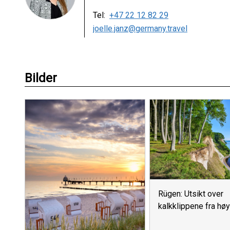
Tel:
+47 22 12 82 29
joelle.janz@germany.travel
Bilder
Rügen: Utsikt over
kalkklippene fra hø