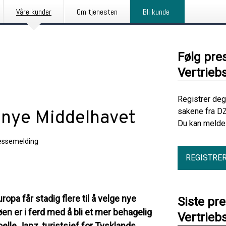
Våre kunder
Om tjenesten
Bli kunde
Følg pre
Vertrie
Registrer deg
sakene fra D
t nye Middelhavet
Du kan melde 
essemelding
REGISTRE
pa får stadig flere til å velge nye
Siste pr
 er i ferd med å bli et mer behagelig
Vertrie
oelle Janz, turistsjef for Tysklands