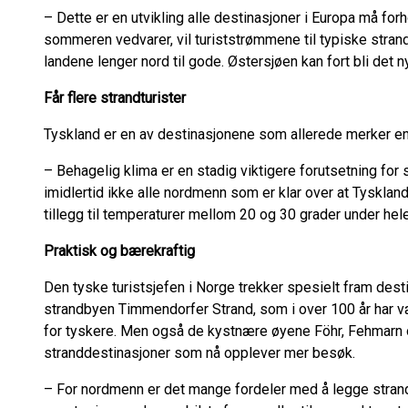
– Dette er en utvikling alle destinasjoner i Europa må f
sommeren vedvarer, vil turiststrømmene til typiske stran
landene lenger nord til gode. Østersjøen kan fort bli det 
Får flere strandturister
Tyskland er en av destinasjonene som allerede merker en
– Behagelig klima er en stadig viktigere forutsetning for 
imidlertid ikke alle nordmenn som er klar over at Tyskland k
tillegg til temperaturer mellom 20 og 30 grader under hel
Praktisk og bærekraftig
Den tyske turistsjefen i Norge trekker spesielt fram des
strandbyen Timmendorfer Strand, som i over 100 år har 
for tyskere. Men også de kystnære øyene Föhr, Fehmarn
stranddestinasjoner som nå opplever mer besøk.
– For nordmenn er det mange fordeler med å legge strandfe