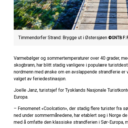
Timmendorfer Strand: Brygge ut i Østersjøen
©GNTB
F:
Varmebølger og sommertemperaturer over 40 grader, med 
skogbrann, har blitt stadig vanligere i populære turistde
nordmenn med ønske om en avslappende strandferie er varm
valget av feriedestinasjon.
Joelle Janz, turistsjef for Tysklands Nasjonale Turistkont
Europa.
– Fenomenet «Coolcation», der stadig flere turister fra s
ned under sommermånedene, har etablert seg i Norge de s
med å omfatte den klassiske strandferien i Sør-Europa, 