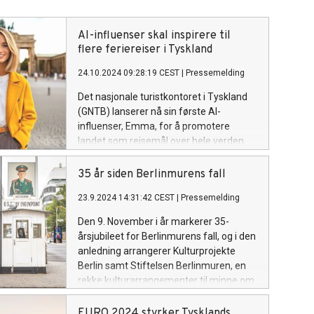
AI-influenser skal inspirere til
flere feriereiser i Tyskland
24.10.2024 09:28:19 CEST
|
Pressemelding
Det nasjonale turistkontoret i Tyskland
(GNTB) lanserer nå sin første AI-
influenser, Emma, for å promotere
landet som reisemål over hele verden.
Emma er designet for å inspirere
potensielle tilreisende med forslag til
35 år siden Berlinmurens fall
autentiske ferieopplevelser i Tyskland.
23.9.2024 14:31:42 CEST
|
Pressemelding
Den 9. November i år markerer 35-
årsjubileet for Berlinmurens fall, og i den
anledning arrangerer Kulturprojekte
Berlin samt Stiftelsen Berlinmuren, en
rekke kulturarrangementer til minne om
den historiske begivenheten. Gjennom
høsten i Berlin kan du blant annet
EURO 2024 styrker Tysklands