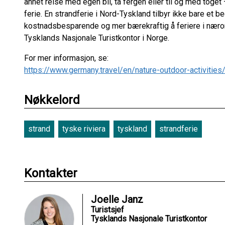
annet reise med egen bil, ta fergen eller til og med toge
ferie. En strandferie i Nord-Tyskland tilbyr ikke bare et 
kostnadsbesparende og mer bærekraftig å feriere i næromr
Tysklands Nasjonale Turistkontor i Norge.
For mer informasjon, se:
https://www.germany.travel/en/nature-outdoor-activities
Nøkkelord
strand
tyske riviera
tyskland
strandferie
Kontakter
Joelle Janz
Turistsjef
Tysklands Nasjonale Turistkontor