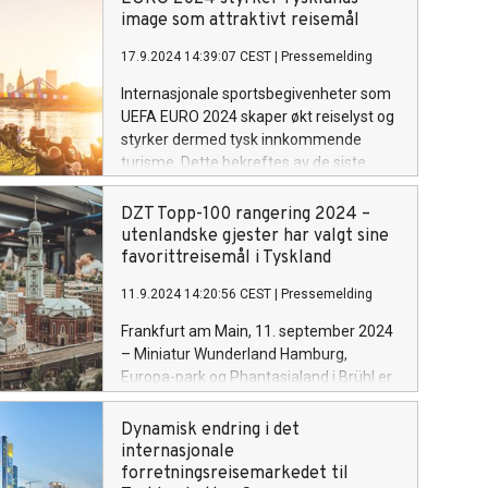
oppleve videoinstallasjoner med
image som attraktivt reisemål
historier fra virkeligheten, sykkelturer
17.9.2024 14:39:07 CEST
|
Pressemelding
langs det som en gang var Berlinmuren,
og unike fotodokumentarer som fanger
Internasjonale sportsbegivenheter som
øyeblikkene rett før muren falt.
UEFA EURO 2024 skaper økt reiselyst og
styrker dermed tysk innkommende
turisme. Dette bekreftes av de siste
tallene fra det tyske statistiske
forbundskontor og undersøkelser bestilt
DZT Topp-100 rangering 2024 –
av German National Tourism Board
utenlandske gjester har valgt sine
(DZT).
favorittreisemål i Tyskland
11.9.2024 14:20:56 CEST
|
Pressemelding
Frankfurt am Main, 11. september 2024
– Miniatur Wunderland Hamburg,
Europa-park og Phantasialand i Brühl er
topp tre vinnere av den årlige
undersøkelsen «De 100 mest populære
Dynamisk endring i det
reisemålene i Tyskland» til Tysklands
internasjonale
Nasjonale Turistkontor (DZT).
forretningsreisemarkedet til