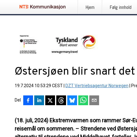
Hjem
Følg innhold
Østersjøen blir snart de
19.7.2024 10:53:29 CEST
|
DZT Vertriebsagentur Norwegen
|
Pr
Del
(18. juli, 2024) Ekstremvarmen som rammer Sør-Euro
reisemål om sommeren. – Strendene ved Østersjøen
alternativ til strendene ved Middelhavet, forteller J