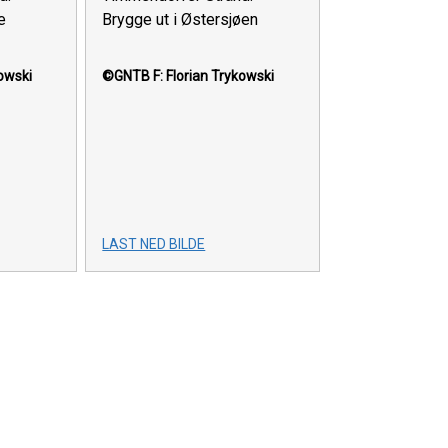
e
Brygge ut i Østersjøen
kowski
©GNTB
F: Florian Trykowski
LAST NED BILDE