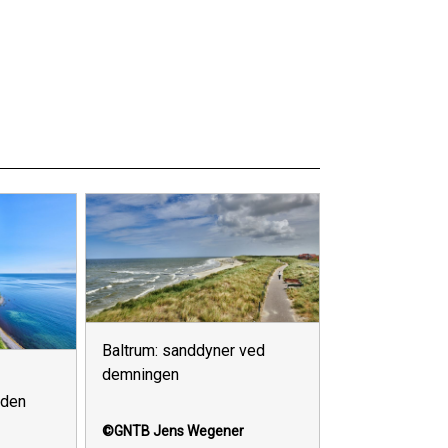
Baltrum: sanddyner ved
demningen
yden
©GNTB
Jens Wegener