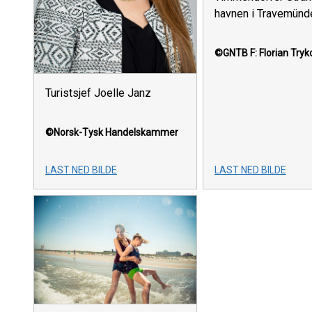
havnen i Travemünd
©GNTB
F: Florian Try
Turistsjef Joelle Janz
©Norsk-Tysk Handelskammer
LAST NED BILDE
LAST NED BILDE