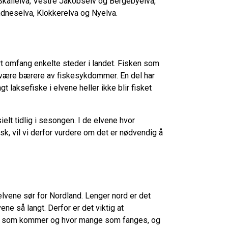
 Skallelva, Vestre Jakobselv og Bergebyelva,
andneselva, Klokkerelva og Nyelva.
ort omfang enkelte steder i landet. Fisken som
g være bærere av fiskesykdommer. En del har
t laksefiske i elvene heller ikke blir fisket
sielt tidlig i sesongen. I de elvene hvor
isk, vil vi derfor vurdere om det er nødvendig å
 elvene sør for Nordland. Lenger nord er det
ne så langt. Derfor er det viktig at
isk som kommer og hvor mange som fanges, og