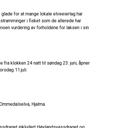
vi glade for at mange lokale elveeierlag har
nstramminger i fisket som de allerede har
t noen vurdering av forholdene for laksen i sin
 fra klokken 24 natt til søndag 23. juni, åpner
torsdag 11.juli:
g Ommedalselva, Hjalma.
assdraget inkludert Høylandsvassdraget og