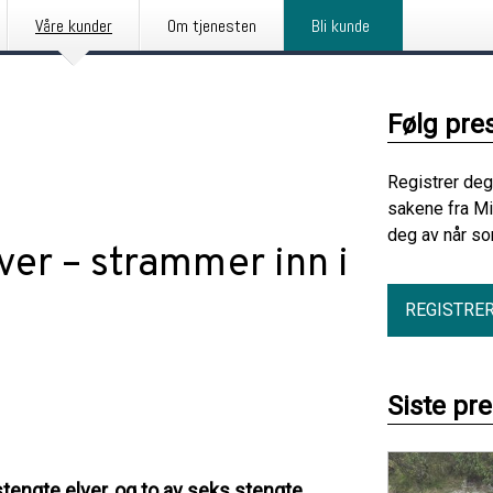
Våre kunder
Om tjenesten
Bli kunde
Følg pre
Registrer deg
sakene fra Mi
deg av når so
ver – strammer inn i
REGISTRE
Siste pr
stengte elver, og to av seks stengte