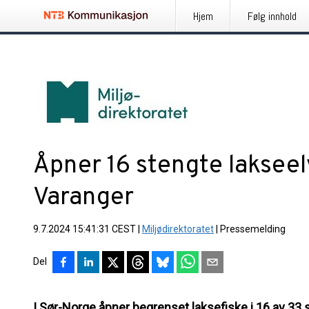
Hjem
Følg innhold
Åpner 16 stengte lakseel
Varanger
9.7.2024 15:41:31 CEST
|
Miljødirektoratet
|
Pressemelding
Del
I Sør-Norge åpner begrenset laksefiske i 16 av 33 