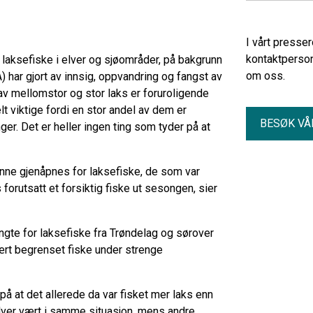
I vårt presse
kontaktperson
laksefiske i elver og sjøområder, på bakgrunn
om oss.
) har gjort av innsig, oppvandring og fangst av
av mellomstor og stor laks er foruroligende
t viktige fordi en stor andel av dem er
BESØK VÅ
r. Det er heller ingen ting som tyder på at
unne gjenåpnes for laksefiske, de som var
orutsatt et forsiktig fiske ut sesongen, sier
engte for laksefiske fra Trøndelag og sørover
 svært begrenset fiske under strenge
på at det allerede da var fisket mer laks enn
elver vært i samme situasjon, mens andre