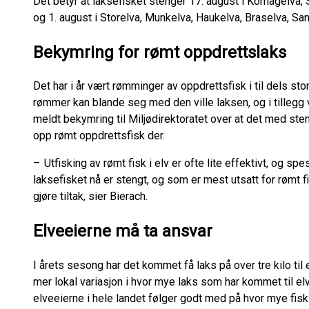
Det betyr at laksefisket stenger 17. august i Komagelva,
og 1. august i Storelva, Munkelva, Haukelva, Braselva, S
Bekymring for rømt oppdrettslaks
Det har i år vært rømminger av oppdrettsfisk i til dels st
rømmer kan blande seg med den ville laksen, og i tilleg
meldt bekymring til Miljødirektoratet over at det med steng
opp rømt oppdrettsfisk der.
– Utfisking av rømt fisk i elv er ofte lite effektivt, og spe
laksefisket nå er stengt, og som er mest utsatt for rømt f
gjøre tiltak, sier Bierach.
Elveeierne må ta ansvar
I årets sesong har det kommet få laks på over tre kilo til
mer lokal variasjon i hvor mye laks som har kommet til elve
elveeierne i hele landet følger godt med på hvor mye f