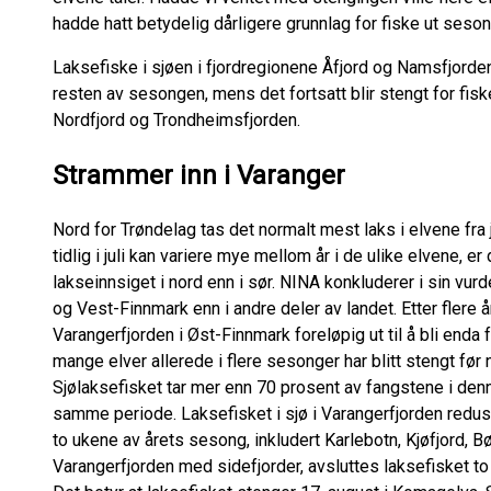
hadde hatt betydelig dårligere grunnlag for fiske ut seson
Laksefiske i sjøen i fjordregionene Åfjord og Namsfjorden
resten av sesongen, mens det fortsatt blir stengt for fisk
Nordfjord og Trondheimsfjorden.
Strammer inn i Varanger
Nord for Trøndelag tas det normalt mest laks i elvene fra 
tidlig i juli kan variere mye mellom år i de ulike elvene, e
lakseinnsiget i nord enn i sør. NINA konkluderer i sin vur
og Vest-Finnmark enn i andre deler av landet. Etter flere 
Varangerfjorden i Øst-Finnmark foreløpig ut til å bli enda 
mange elver allerede i flere sesonger har blitt stengt før 
Sjølaksefisket tar mer enn 70 prosent av fangstene i denne
samme periode. Laksefisket i sjø i Varangerfjorden reduser
to ukene av årets sesong, inkludert Karlebotn, Kjøfjord, Bø
Varangerfjorden med sidefjorder, avsluttes laksefisket to 