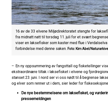
16 av de 33 elvene Miljødirektoratet stengte for laksefi
fra midnatt natt til torsdag 11. juli for et svært begren
viser en laksefisker som kaster med flue i Verdalselva 
forbindelse med denne saken.
Foto: Kim Abel/Naturarkive
– En ny oppsummering av fangsttall og fisketellinger vis
ekstraordinære tiltak i laksefisket i elvene og fjordregion
stanset 23. juni. I nord ser vi oss nødt til å begrense laks
og elver som renner ut i dem, sier leder for fiskeseksjonen
De nye bestemmelsene om laksefisket, og vurderin
pressemeldingen