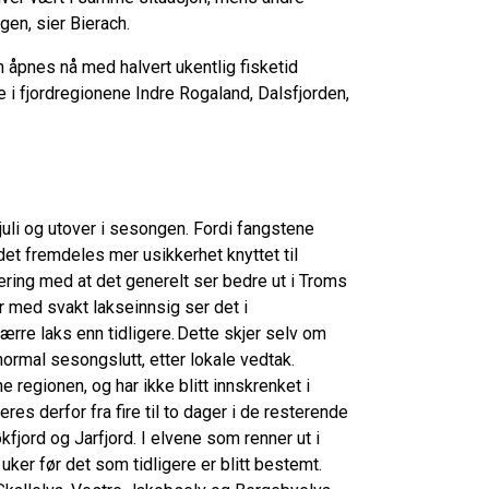
gen, sier Bierach.
 åpnes nå med halvert ukentlig fisketid
e i fjordregionene Indre Rogaland, Dalsfjorden,
juli og utover i sesongen. Fordi fangstene
r det fremdeles mer usikkerhet knyttet til
dering med at det generelt ser bedre ut i Troms
år med svakt lakseinnsig ser det i
færre laks enn tidligere. Dette skjer selv om
normal sesongslutt, etter lokale vedtak.
 regionen, og har ikke blitt innskrenket i
es derfor fra fire til to dager i de resterende
kfjord og Jarfjord. I elvene som renner ut i
uker før det som tidligere er blitt bestemt.