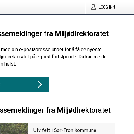
LOGG INN
ssemeldinger fra Miljødirektoratet
 med din e-postadresse under for å få de nyeste
ljødirektoratet på e-post fortløpende. Du kan melde
m helst.
R
essemeldinger fra Miljødirektoratet
Ulv felt i Sør-Fron kommune