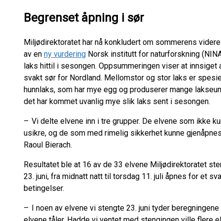
Begrenset åpning i sør
Miljødirektoratet har nå konkludert om sommerens videre 
av en
ny vurdering
Norsk institutt for naturforskning (NINA
laks hittil i sesongen. Oppsummeringen viser at innsiget 
svakt sør for Nordland. Mellomstor og stor laks er spesiel
hunnlaks, som har mye egg og produserer mange lakseunge
det har kommet uvanlig mye slik laks sent i sesongen.
– Vi delte elvene inn i tre grupper. De elvene som ikke k
usikre, og de som med rimelig sikkerhet kunne gjenåpnes f
Raoul Bierach.
Resultatet ble at 16 av de 33 elvene Miljødirektoratet st
23. juni, fra midnatt natt til torsdag 11. juli åpnes for et
betingelser.
– I noen av elvene vi stengte 23. juni tyder beregningene 
elvene tåler. Hadde vi ventet med stengingen ville flere 