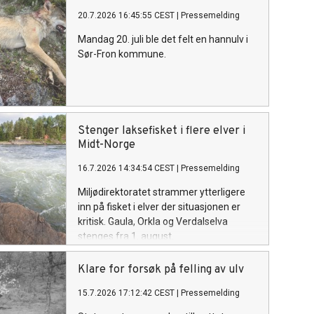
20.7.2026 16:45:55 CEST
|
Pressemelding
Mandag 20. juli ble det felt en hannulv i
Sør-Fron kommune.
Stenger laksefisket i flere elver i
Midt-Norge
16.7.2026 14:34:54 CEST
|
Pressemelding
Miljødirektoratet strammer ytterligere
inn på fisket i elver der situasjonen er
kritisk. Gaula, Orkla og Verdalselva
stenges fra 1. august.
Klare for forsøk på felling av ulv
15.7.2026 17:12:42 CEST
|
Pressemelding