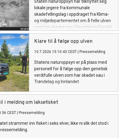
Staten naturoppsyn har tilknyttet seg
lokale jegere fra kommunale
skadefellingslag i oppdraget fra Klima-
og miljødepartementet om å felle ulven
som har skadet sau i Gausdal og Oppdal.
Klare til å følge opp ulven
10.7.2026 15:10:43 CEST
|
Pressemelding
Statens naturoppsyn er på plass med
personell for å følge opp den genetisk
verdifulle ulven som har skadet sau i
Trøndelag og Innlandet.
il i melding om laksefisket
0:36 CEST
|
Pressemelding
atet strammer inn fisket i seks elver, ikke ni slik det stod i
pressemelding.