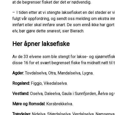
at de begrenser fisket der det er nødvendig.
– I tiden etter at vi stengte laksefisket en del steder er 
fulgt vår oppfordring, og sendt oss melding om ekstra in
innført eller skal innføre snart. De som ennå ikke har gjor
elv, bør gjøre dette snarest, sier Bierach.
Her åpner laksefiske
Av de 33 elvene som ble stengt for lakse- og sjøørretfiske
disse 16 for et svært begrenset fiske fra midnatt natt til 
Agder:
Tovdalselva, Otra, Mandalselva, Lygna.
Rogaland:
Figgjo, Vikedalselva.
Vestland:
Oselva, Daleelva, Gaula i Sunnfjorden, Åelva o
Møre og Romsdal:
Korsbrekkelva.
Trøndelag:
Nidelva, Stjørdalselva, Verdalselva, Namsenv