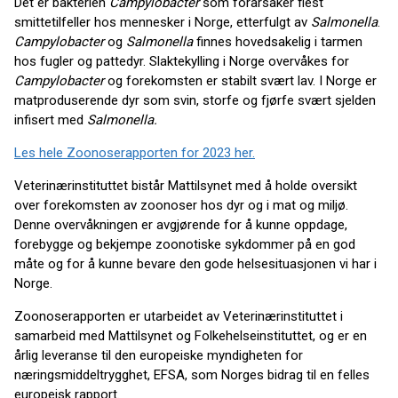
Det er bakterien
Campylobacter
som forårsaker flest
smittetilfeller hos mennesker i Norge, etterfulgt av
Salmonella
.
Campylobacter
og
Salmonella
finnes hovedsakelig i tarmen
hos fugler og pattedyr. Slaktekylling i Norge overvåkes for
Campylobacter
og forekomsten er stabilt svært lav. I Norge er
matproduserende dyr som svin, storfe og fjørfe svært sjelden
infisert med
Salmonella.
Les hele Zoonoserapporten for 2023 her.
Veterinærinstituttet bistår Mattilsynet med å holde oversikt
over forekomsten av zoonoser hos dyr og i mat og miljø.
Denne overvåkningen er avgjørende for å kunne oppdage,
forebygge og bekjempe zoonotiske sykdommer på en god
måte og for å kunne bevare den gode helsesituasjonen vi har i
Norge.
Zoonoserapporten er utarbeidet av Veterinærinstituttet i
samarbeid med Mattilsynet og Folkehelseinstituttet, og er en
årlig leveranse til den europeiske myndigheten for
næringsmiddeltrygghet, EFSA, som Norges bidrag til en felles
europeisk rapport.