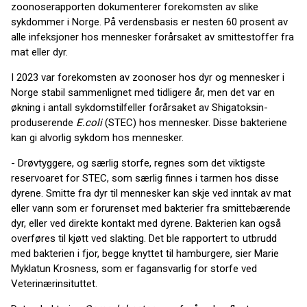
zoonoserapporten dokumenterer forekomsten av slike
sykdommer i Norge. På verdensbasis er nesten 60 prosent av
alle infeksjoner hos mennesker forårsaket av smittestoffer fra
mat eller dyr.
I 2023 var forekomsten av zoonoser hos dyr og mennesker i
Norge stabil sammenlignet med tidligere år, men det var en
økning i antall sykdomstilfeller forårsaket av Shigatoksin-
produserende
E.coli
(STEC) hos mennesker. Disse bakteriene
kan gi alvorlig sykdom hos mennesker.
- Drøvtyggere, og særlig storfe, regnes som det viktigste
reservoaret for STEC, som særlig finnes i tarmen hos disse
dyrene. Smitte fra dyr til mennesker kan skje ved inntak av mat
eller vann som er forurenset med bakterier fra smittebærende
dyr, eller ved direkte kontakt med dyrene. Bakterien kan også
overføres til kjøtt ved slakting. Det ble rapportert to utbrudd
med bakterien i fjor, begge knyttet til hamburgere, sier Marie
Myklatun Krosness, som er fagansvarlig for storfe ved
Veterinærinsituttet.