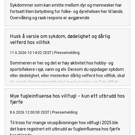
Sykdommer som kan smitte mellom dyr og mennesker har
fortsatt liten betydning for folke- og dyrehelsen her til lands.
Overvåking og rask respons er avgjørende.
Husk å varsle om sykdom, dødelighet og dårlig
velferd hos villfisk
11.6.2026 10:14:02 CEST
|
Pressemelding
Sommeren er her og det er høy aktivitet hos hobby- og
sportsfiskere i sjø, vann og elv. Dersom du oppdager sykdom
eller dødelighet, eller mistenker dårlig velferd hos villfisk, skal
du varsle Veterinærinstituttet med en gang via Syk villfisk-
portalen.
Mye fugleinfluensa hos villfugl – kun ett utbrudd hos
fjørfe
8.6.2026 12:00:00 CEST
|
Pressemelding
Til tross for mange viruspåvisninger hos villfugl i 2025 ble
det bare registrert ett utbrudd av fugleinfluensa hos fjørfe