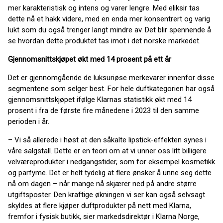
mer karakteristisk og intens og varer lengre. Med eliksir tas
dette nå et hakk videre, med en enda mer konsentrert og varig
lukt som du også trenger langt mindre av. Det blir spennende å
se hvordan dette produktet tas imot i det norske markedet.
Gjennomsnittskjøpet økt med 14 prosent på ett år
Det er gjennomgående de luksuriøse merkevarer innenfor disse
segmentene som selger best. For hele duftkategorien har også
gjennomsnittskjøpet ifølge Klarnas statistikk økt med 14
prosent i fra de første fire månedene i 2023 til den samme
perioden i år.
– Vi så allerede i høst at den såkalte lipstick-effekten synes i
våre salgstall. Dette er en teori om at vi unner oss litt billigere
velværeprodukter i nedgangstider, som for eksempel kosmetikk
og parfyme. Det er helt tydelig at flere ønsker å unne seg dette
nå om dagen – når mange nå skjærer ned på andre større
utgiftsposter. Den kraftige økningen vi ser kan også selvsagt
skyldes at flere kjøper duftprodukter på nett med Klarna,
fremfor i fysisk butikk, sier markedsdirektør i Klarna Norge,