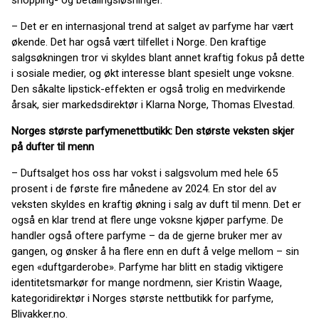
shopping- og betalingsløsninger.
– Det er en internasjonal trend at salget av parfyme har vært
økende. Det har også vært tilfellet i Norge. Den kraftige
salgsøkningen tror vi skyldes blant annet kraftig fokus på dette
i sosiale medier, og økt interesse blant spesielt unge voksne.
Den såkalte lipstick-effekten er også trolig en medvirkende
årsak, sier markedsdirektør i Klarna Norge, Thomas Elvestad.
Norges største parfymenettbutikk: Den største veksten skjer
på dufter til menn
– Duftsalget hos oss har vokst i salgsvolum med hele 65
prosent i de første fire månedene av 2024. En stor del av
veksten skyldes en kraftig økning i salg av duft til menn. Det er
også en klar trend at flere unge voksne kjøper parfyme. De
handler også oftere parfyme – da de gjerne bruker mer av
gangen, og ønsker å ha flere enn en duft å velge mellom – sin
egen «duftgarderobe». Parfyme har blitt en stadig viktigere
identitetsmarkør for mange nordmenn, sier Kristin Waage,
kategoridirektør i Norges største nettbutikk for parfyme,
Blivakker.no.