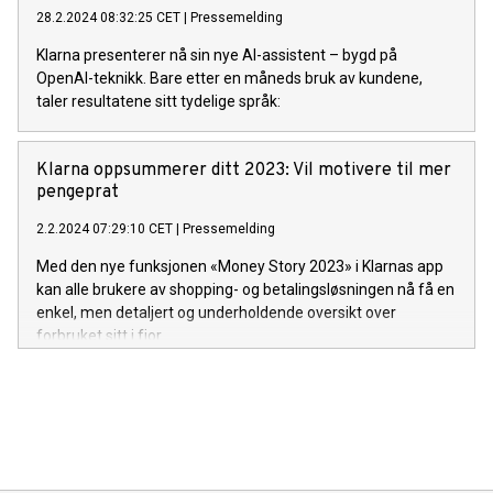
28.2.2024 08:32:25 CET
|
Pressemelding
Klarna presenterer nå sin nye AI-assistent – bygd på
OpenAI-teknikk. Bare etter en måneds bruk av kundene,
taler resultatene sitt tydelige språk:
Klarna oppsummerer ditt 2023: Vil motivere til mer
pengeprat
2.2.2024 07:29:10 CET
|
Pressemelding
Med den nye funksjonen «Money Story 2023» i Klarnas app
kan alle brukere av shopping- og betalingsløsningen nå få en
enkel, men detaljert og underholdende oversikt over
forbruket sitt i fjor.