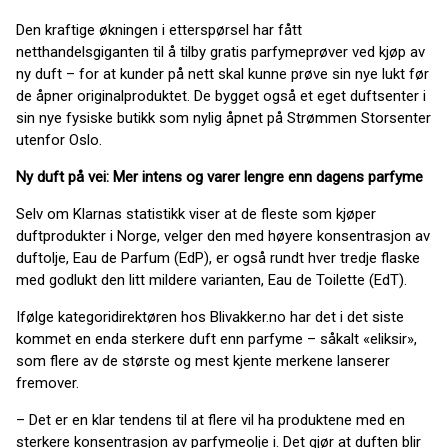
Den kraftige økningen i etterspørsel har fått
netthandelsgiganten til å tilby gratis parfymeprøver ved kjøp av
ny duft – for at kunder på nett skal kunne prøve sin nye lukt før
de åpner originalproduktet. De bygget også et eget duftsenter i
sin nye fysiske butikk som nylig åpnet på Strømmen Storsenter
utenfor Oslo.
Ny duft på vei: Mer intens og varer lengre enn dagens parfyme
Selv om Klarnas statistikk viser at de fleste som kjøper
duftprodukter i Norge, velger den med høyere konsentrasjon av
duftolje, Eau de Parfum (EdP), er også rundt hver tredje flaske
med godlukt den litt mildere varianten, Eau de Toilette (EdT).
Ifølge kategoridirektøren hos Blivakker.no har det i det siste
kommet en enda sterkere duft enn parfyme – såkalt «eliksir»,
som flere av de største og mest kjente merkene lanserer
fremover.
– Det er en klar tendens til at flere vil ha produktene med en
sterkere konsentrasjon av parfymeolje i. Det gjør at duften blir