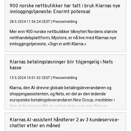
900 norske nettbutikker har tatt i bruk Klarnas nye
innloggingstjeneste: Enormt potensial
28.5.2024 11:56:24 CEST
|
Pressemelding
Mer enn 900 norske nettbutikker tilknyttet Nordens største
netthandelsplattform, Mystore, er nå live med Klarnas nye
innloggingstjeneste, «Sign in with Klarna.»
Klarnas betalingsløsninger blir tilgjengelig i Nets
kasse
15.5.2024 10:01:02 CEST
|
Pressemelding
Klarna, den AI-drevne globale betalingsleverandøren og
shoppingassistenten, og Nets, en del av den ledende
europeiske betalingsleverandøren Nexi Group, meddeler i
dag at de har inngått et partnerskap som gjør Klarnas
populære betalingsmåte tilgjengelig for alle nordiske
nettbutikker som selger gjennom Nets.
Klarnas AI-assistent håndterer 2 av 3 kundeservice-
chatter etter en måned