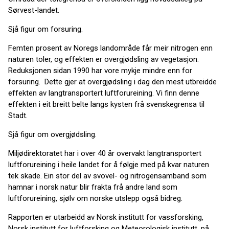
Sørvest-landet.
Sjå figur om forsuring.
Femten prosent av Noregs landområde får meir nitrogen enn
naturen toler, og effekten er overgjødsling av vegetasjon.
Reduksjonen sidan 1990 har vore mykje mindre enn for
forsuring. Dette gjer at overgjødsling i dag den mest utbreidde
effekten av langtransportert luftforureining. Vi finn denne
effekten i eit breitt belte langs kysten frå svenskegrensa til
Stadt.
Sjå figur om overgjødsling.
Miljødirektoratet har i over 40 år overvakt langtransportert
luftforureining i heile landet for å følgje med på kvar naturen
tek skade. Ein stor del av svovel- og nitrogensamband som
hamnar i norsk natur blir frakta frå andre land som
luftforureining, sjølv om norske utslepp også bidreg.
Rapporten er utarbeidd av Norsk institutt for vassforsking,
Norsk institutt for luftforsking og Meteorologisk institutt, på