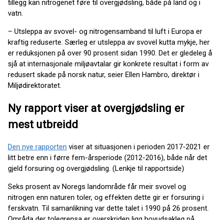
tillegg kan nitrogenet føre til overgjødsling, både på land og i
vatn.
– Utsleppa av svovel- og nitrogensamband til luft i Europa er
kraftig reduserte. Særleg er utsleppa av svovel kutta mykje, her
er reduksjonen på over 90 prosent sidan 1990. Det er gledeleg å
sjå at internasjonale miljøavtalar gir konkrete resultat i form av
redusert skade på norsk natur, seier Ellen Hambro, direktør i
Miljødirektoratet.
Ny rapport viser at overgjødsling er
mest utbreidd
Den nye rapporten
viser at situasjonen i perioden 2017-2021 er
litt betre enn i førre fem-årsperiode (2012-2016), både når det
gjeld forsuring og overgjødsling. (Lenkje til rapportside)
Seks prosent av Noregs landområde får meir svovel og
nitrogen enn naturen toler, og effekten dette gir er forsuring i
ferskvatn. Til samanlikning var dette talet i 1990 på 26 prosent.
Områda der tolegrensa er overskriden ligg hovudsakleg på