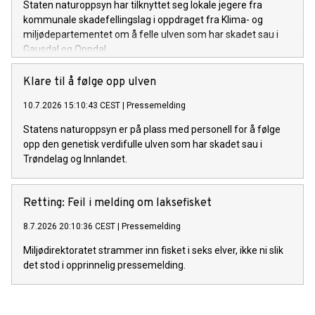
Staten naturoppsyn har tilknyttet seg lokale jegere fra
kommunale skadefellingslag i oppdraget fra Klima- og
miljødepartementet om å felle ulven som har skadet sau i
Gausdal og Oppdal.
Klare til å følge opp ulven
10.7.2026 15:10:43 CEST
|
Pressemelding
Statens naturoppsyn er på plass med personell for å følge
opp den genetisk verdifulle ulven som har skadet sau i
Trøndelag og Innlandet.
Retting: Feil i melding om laksefisket
8.7.2026 20:10:36 CEST
|
Pressemelding
Miljødirektoratet strammer inn fisket i seks elver, ikke ni slik
det stod i opprinnelig pressemelding.