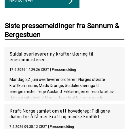
REGISTRER
Siste pressemeldinger fra Sannum &
Bergestuen
Suldal overleverer ny krafterklæring til
energiministeren
17.6.2026 14:29:26 CEST
|
Pressemelding
Mandag 22. juni overleverer ordfører i Norges største
kraftkommune, Mads Drange, Suldalerklæringa til
energiminister Terje Aasland. Erklæringen er resultatet av
det nye initiativet «På innsida av krafta», som samlet
sentrale aktører fra kraftbransjen, forskning, industri,
forvaltning, naturinteresser og politikk til
Kraft-Norge samlet om ett hovedgrep: Tidligere
rundebordskonferanse i mai.
dialog for å få mer kraft og mindre konflikt
7.5.2026 09:35:12 CEST
|
Pressemelding