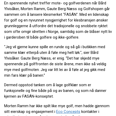
En spennende nyhet treffer mote- og golfverdenen når Bård
Ylvisåker, Morten Ramm, Gaute Berg Næss og Golfshopen går
sammen om å lansere klesmerket "FASÁN". Med en lidenskap
for golf og en nyvunnet nysgjerrighet for klesbransjen ønsker
grunnleggerne å utfordre det tradisjonelle og snobbete ryktet
som ofte omgir idretten i Norge, samtidig som de blåser nytt liv
i garderoben til både golfere og ikke-golfere.
"Jeg vil gjerne kunne spille en runde og så gå i butikken med
samme klær etterpå uten å føle meg helt løk.", sier Bård
Ylvisåker. Gaute Berg Næss, er enig. “Det har skjedd mye
spennende på golffronten de siste årene, men ikke så veldig
mye med golfmoten. Jeg var litt lei av å føle at jeg gikk med
min fars klær på banen.”
Dermed oppstod tanken om å lage golfklær som er
funksjonelle og fine både på og av banen, og som nå danner
kjernen av FASÁN-konseptet.
Morten Ramm har ikke spilt like mye golf, men hadde gjennom
sitt eierskap og engasjement i
Eco Concepts
kontakter i