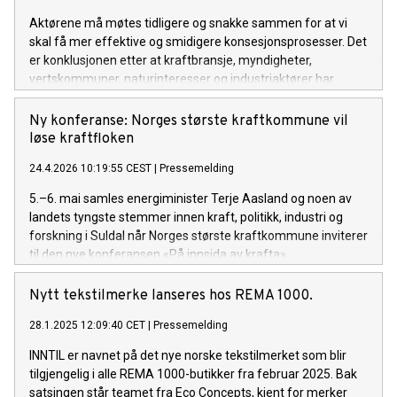
Aktørene må møtes tidligere og snakke sammen for at vi
skal få mer effektive og smidigere konsesjonsprosesser. Det
er konklusjonen etter at kraftbransje, myndigheter,
vertskommuner, naturinteresser og industriaktører har
møttes ansikt til ansikt på den nye kraftkonferansen «På
innsida av krafta» i Suldal.
Ny konferanse: Norges største kraftkommune vil
løse kraftfloken
24.4.2026 10:19:55 CEST
|
Pressemelding
5.–6. mai samles energiminister Terje Aasland og noen av
landets tyngste stemmer innen kraft, politikk, industri og
forskning i Suldal når Norges største kraftkommune inviterer
til den nye konferansen «På innsida av krafta».
Nytt tekstilmerke lanseres hos REMA 1000.
28.1.2025 12:09:40 CET
|
Pressemelding
INNTIL er navnet på det nye norske tekstilmerket som blir
tilgjengelig i alle REMA 1000-butikker fra februar 2025. Bak
satsingen står teamet fra Eco Concepts, kjent for merker