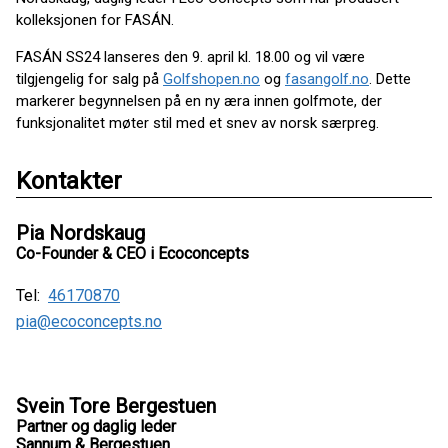
kolleksjonen for FASÁN.
FASÁN SS24 lanseres den 9. april kl. 18.00 og vil være
tilgjengelig for salg på
Golfshopen.no
og
fasangolf.no
. Dette
markerer begynnelsen på en ny æra innen golfmote, der
funksjonalitet møter stil med et snev av norsk særpreg.
Kontakter
Pia Nordskaug
Co-Founder & CEO i Ecoconcepts
Tel:
46170870
pia@ecoconcepts.no
Svein Tore Bergestuen
Partner og daglig leder
Sannum & Bergestuen