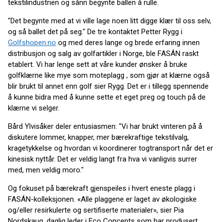
tekstilindustrien og sånn begynte ballen å rulle.
"Det begynte med at vi ville lage noen litt digge klær til oss selv,
og så ballet det på seg." De tre kontaktet Petter Rygg i
Golfshopen.no
og med deres lange og brede erfaring innen
distribusjon og salg av golfartikler i Norge, ble FASÁN raskt
etablert. Vi har lenge sett at våre kunder ønsker å bruke
golfklærne like mye som moteplagg , som gjør at klærne også
blir brukt til annet enn golf sier Rygg. Det er i tillegg spennende
å kunne bidra med å kunne sette et eget preg og touch på de
klærne vi selger.
Bård Ylvisåker deler entusiasmen: "Vi har brukt vinteren på å
diskutere lommer, knapper, mer bærekraftige tekstilvalg,
kragetykkelse og hvordan vi koordinerer togtransport når det er
kinesisk nyttår. Det er veldig langt fra hva vi vanligvis surrer
med, men veldig moro."
Og fokuset på bærekraft gjenspeiles i hvert eneste plagg i
FASÁN-kolleksjonen. «Alle plaggene er laget av økologiske
og/eller resirkulerte og sertifiserte materialer», sier Pia
Nordskaug, daglig leder i Eco Concepts som har produsert