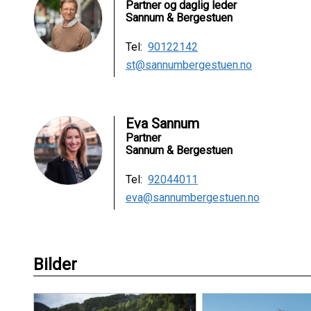
Partner og daglig leder
Sannum & Bergestuen
Tel:
90122142
st@sannumbergestuen.no
Eva Sannum
Partner
Sannum & Bergestuen
Tel:
92044011
eva@sannumbergestuen.no
Bilder