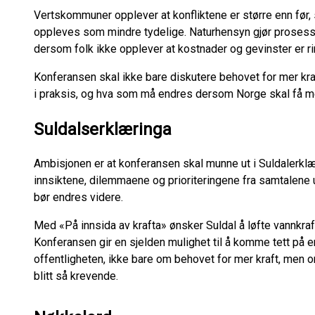
Vertskommuner opplever at konfliktene er større enn før,
oppleves som mindre tydelige. Naturhensyn gjør prosesse
dersom folk ikke opplever at kostnader og gevinster er ri
Konferansen skal ikke bare diskutere behovet for mer kra
i praksis, og hva som må endres dersom Norge skal få me
Suldalserklæringa
Ambisjonen er at konferansen skal munne ut i Suldalerkl
innsiktene, dilemmaene og prioriteringene fra samtalen
bør endres videre.
Med «På innsida av krafta» ønsker Suldal å løfte vannkraf
Konferansen gir en sjelden mulighet til å komme tett på 
offentligheten, ikke bare om behovet for mer kraft, men o
blitt så krevende.