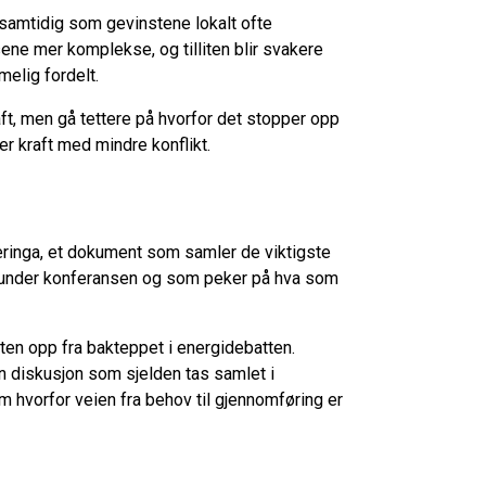
 samtidig som gevinstene lokalt ofte
ne mer komplekse, og tilliten blir svakere
melig fordelt.
ft, men gå tettere på hvorfor det stopper opp
r kraft med mindre konflikt.
æringa, et dokument som samler de viktigste
e under konferansen og som peker på hva som
ten opp fra bakteppet i energidebatten.
en diskusjon som sjelden tas samlet i
m hvorfor veien fra behov til gjennomføring er