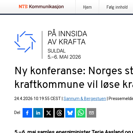
Hjem
Følg innhold
Ny konferanse: Norges s
kraftkommune vil løse kr
24.4.2026 10:19:55 CEST
|
Sannum & Bergestuen
|
Pressemeldi
Del
5.–6. mai samles energiminister Terje Aasland og