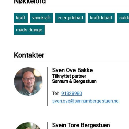
Nøkkelord
kraft
vannkraft
energidebatt
kraftdebatt
suld
mads drange
Kontakter
Sven Ove Bakke
Tilknyttet partner
Sannum & Bergestuen
Tel:
91828980
sven.ove@sannumbergestuen.no
Svein Tore Bergestuen