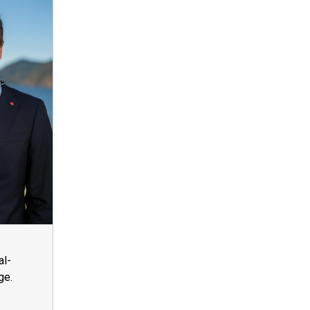
l-
ge.