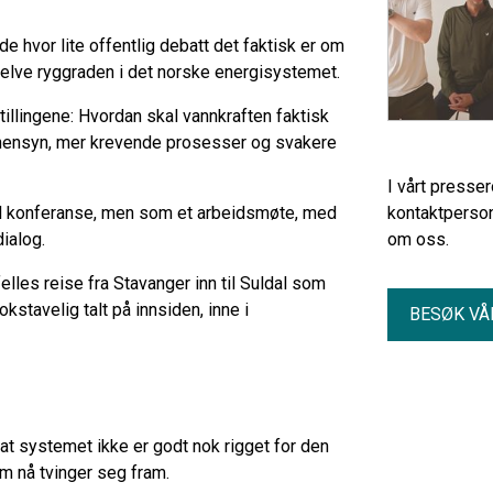
de hvor lite offentlig debatt det faktisk er om
 selve ryggraden i det norske energisystemet.
illingene: Hvordan skal vannkraften faktisk
urhensyn, mer krevende prosesser og svakere
I vårt presse
ell konferanse, men som et arbeidsmøte, med
kontaktperson
ialog.
om oss.
lles reise fra Stavanger inn til Suldal som
stavelig talt på innsiden, inne i
BESØK VÅ
t systemet ikke er godt nok rigget for den
m nå tvinger seg fram.