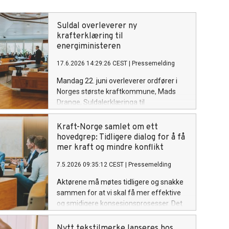
Suldal overleverer ny
krafterklæring til
energiministeren
17.6.2026 14:29:26 CEST
|
Pressemelding
Mandag 22. juni overleverer ordfører i
Norges største kraftkommune, Mads
Drange, Suldalerklæringa til
energiminister Terje Aasland.
Erklæringen er resultatet av det nye
Kraft-Norge samlet om ett
initiativet «På innsida av krafta», som
hovedgrep: Tidligere dialog for å få
samlet sentrale aktører fra
mer kraft og mindre konflikt
kraftbransjen, forskning, industri,
7.5.2026 09:35:12 CEST
|
Pressemelding
forvaltning, naturinteresser og politikk til
rundebordskonferanse i mai.
Aktørene må møtes tidligere og snakke
sammen for at vi skal få mer effektive
og smidigere konsesjonsprosesser. Det
er konklusjonen etter at kraftbransje,
myndigheter, vertskommuner,
Nytt tekstilmerke lanseres hos