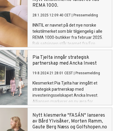
naturinteresser og industriaktører har
REMA 1000.
møttes ansikt til ansikt på den nye
28.1.2025 12:09:40 CET
|
Pressemelding
kraftkonferansen «På innsida av krafta»
i Suldal.
INNTIL er navnet på det nye norske
tekstilmerket som blir tilgjengelig i alle
REMA 1000-butikker fra februar 2025.
Bak satsingen står teamet fra Eco
Concepts, kjent for merker som
Envelope1976 og nieu, med Morten
Pia Tjelta inngår strategisk
Ramm, Celine Aagaard og Pia
partnerskap med Ancka Invest
Nordskaug på eiersiden.
19.8.2024 21:28:01 CEST
|
Pressemelding
Klesmerket Pia Tjelta har inngått et
strategisk partnerskap med
investeringsselskapet Ancka Invest.
Alliansen markerer en ny æra for
klesmerket og merkevaren Pia Tjelta.
Nytt klesmerke "FASÁN" lanseres
av Bård Ylvisåker, Morten Ramm,
Gaute Berg Næss og Golfshopen.no