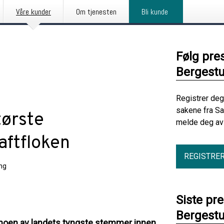
Våre kunder
Om tjenesten
Bli kunde
Følg pre
Bergest
Registrer deg
sakene fra S
tørste
melde deg av 
aftfloken
REGISTRE
ng
Siste pr
Bergest
 noen av landets tyngste stemmer innen