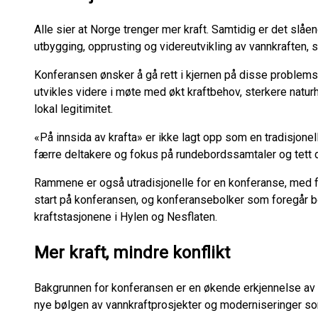
Alle sier at Norge trenger mer kraft. Samtidig er det slåen
utbygging, opprusting og videreutvikling av vannkraften,
Konferansen ønsker å gå rett i kjernen på disse problemst
utvikles videre i møte med økt kraftbehov, sterkere nat
lokal legitimitet.
«På innsida av krafta» er ikke lagt opp som en tradisjon
færre deltakere og fokus på rundebordssamtaler og tett d
Rammene er også utradisjonelle for en konferanse, med fe
start på konferansen, og konferansebolker som foregår bok
kraftstasjonene i Hylen og Nesflaten.
Mer kraft, mindre konflikt
Bakgrunnen for konferansen er en økende erkjennelse av a
nye bølgen av vannkraftprosjekter og moderniseringer so