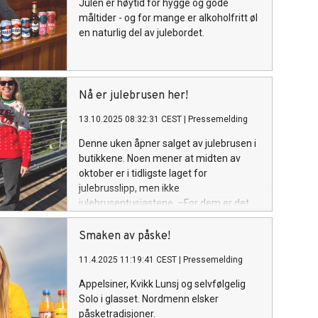
Julen er høytid for hygge og gode
måltider - og for mange er alkoholfritt øl
en naturlig del av julebordet.
Nå er julebrusen her!
13.10.2025 08:32:31 CEST
|
Pressemelding
Denne uken åpner salget av julebrusen i
butikkene. Noen mener at midten av
oktober er i tidligste laget for
julebrusslipp, men ikke
julebrusentusiastene. –For dem er det
ikke en dag for tidlig. De har ventet lenge
nok, sier julebrussjef i Ringnes, Victoria
Smaken av påske!
Marie Vatne.
11.4.2025 11:19:41 CEST
|
Pressemelding
Appelsiner, Kvikk Lunsj og selvfølgelig
Solo i glasset. Nordmenn elsker
påsketradisjoner.