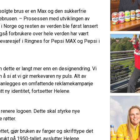
 solgte brus er en Max og den sukkerfrie
lkebrusen. – Prosessen med utviklingen av
i Norge og resten av verden ble først lansert
også forbrukere over hele verden har vært
kevaresjef i Ringnes for Pepsi MAX og Pepsi i
 dette er langt mer enn en designendring. Vi
å si at vi gir merkevaren ny puls. Alt av
g planlegges en omfattende reklamekampanje
t ny identitet, fortsetter Helene.
 renere logoen. Dette skal styrke nye
 røtter.
et, gjør bruken av farger og skrifttype det
rukt på 1950-tallet, avslutter Helene.