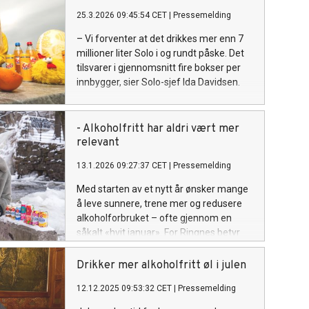
25.3.2026 09:45:54 CET
|
Pressemelding
– Vi forventer at det drikkes mer enn 7
millioner liter Solo i og rundt påske. Det
tilsvarer i gjennomsnitt fire bokser per
innbygger, sier Solo-sjef Ida Davidsen.
- Alkoholfritt har aldri vært mer
relevant
13.1.2026 09:27:37 CET
|
Pressemelding
Med starten av et nytt år ønsker mange
å leve sunnere, trene mer og redusere
alkoholforbruket – ofte gjennom en
såkalt «hvit januar». For Ringnes betyr
det økt interesse for alkoholfri drikke, en
kategori som nå vokser raskere enn
Drikker mer alkoholfritt øl i julen
noen gang.
12.12.2025 09:53:32 CET
|
Pressemelding