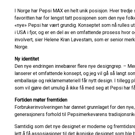
I Norge har Pepsi MAX en helt unik posisjon. Hver tredje
favoritten har for lengst tatt posisjonen som den nye fo
«nye» Pepsi har vært grundig. Konseptet som nå rulles ut 
i USA i fjor, og er en del av en omfattende prosess hvor 
involvert, sier Helene Kran Løvestam, som er senior mer
Norge.
Ny identitet
Den nye endringen innebærer flere nye designgrep. – Men
lanserer et omfattende konsept, og jeg vil gå så langt som 
emballasje og reklamemateriell får nytt design. I tilleg
som vil gjøre det umulig å ikke få med seg at Pepsi har fåt
Fortiden møter fremtiden
Forbrukerinvolveringen har dannet grunnlaget for den nye,
generasjoners forhold til Pepsimerkevarens tradisjonsrike
Samtidig som det nye designet er moderne og fremtidsrett
lett å få assosiasjoner til det ikoniske designet som ble b