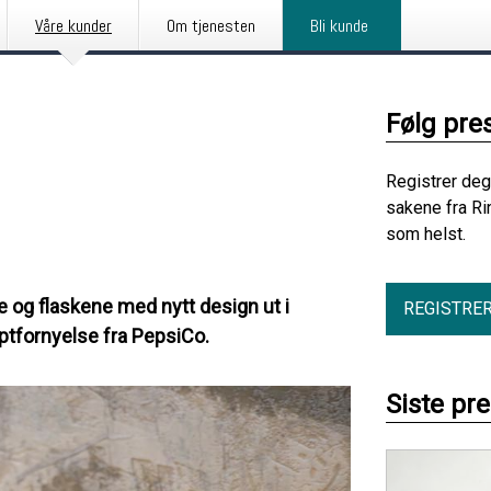
Våre kunder
Om tjenesten
Bli kunde
Følg pre
Registrer deg
sakene fra Ri
som helst.
og flaskene med nytt design ut i
REGISTRE
ptfornyelse fra PepsiCo.
Siste pr