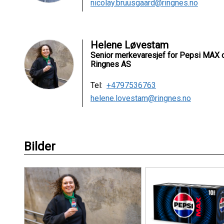
nicolay.bruusgaard@ringnes.no
Helene Løvestam
Senior merkevaresjef for Pepsi MAX o
Ringnes AS
Tel:
+4797536763
helene.lovestam@ringnes.no
Bilder