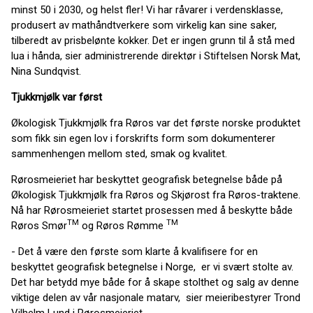
minst 50 i 2030, og helst fler! Vi har råvarer i verdensklasse,
produsert av mathåndtverkere som virkelig kan sine saker,
tilberedt av prisbelønte kokker. Det er ingen grunn til å stå med
lua i hånda, sier administrerende direktør i Stiftelsen Norsk Mat,
Nina Sundqvist.
Tjukkmjølk var først
Økologisk Tjukkmjølk fra Røros var det første norske produktet
som fikk sin egen lov i forskrifts form som dokumenterer
sammenhengen mellom sted, smak og kvalitet.
Rørosmeieriet har beskyttet geografisk betegnelse både på
Økologisk Tjukkmjølk fra Røros og Skjørost fra Røros-traktene.
Nå har Rørosmeieriet startet prosessen med å beskytte både
TM
TM
Røros Smør
og Røros Rømme
- Det å være den første som klarte å kvalifisere for en
beskyttet geografisk betegnelse i Norge, er vi svært stolte av.
Det har betydd mye både for å skape stolthet og salg av denne
viktige delen av vår nasjonale matarv, sier meieribestyrer Trond