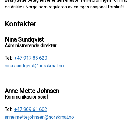
Beskyttede betegnelser er den eneste merkeordningen for mat
og drikke i Norge som reguleres av en egen nasjonal forskrift.
Kontakter
Nina Sundqvist
Administrerende direktør
Tel:
+47 917 85 620
nina.sundqvist@norskmat.no
Anne Mette Johnsen
Kommunikasjonssjef
Tel:
+47 909 61 602
anne.mette.johnsen@norskmat.no