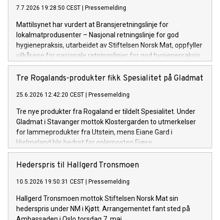
7.7.2026 19:28:50 CEST
|
Pressemelding
Mattilsynet har vurdert at Bransjeretningslinje for
lokalmatprodusenter – Nasjonal retningslinje for god
hygienepraksis, utarbeidet av Stiftelsen Norsk Mat, oppfyller
vilkårene for nasjonale retningslinjer for god hygienepraksis.
Tre Rogalands-produkter fikk Spesialitet på Gladmat
25.6.2026 12:42:20 CEST
|
Pressemelding
Tre nye produkter fra Rogaland er tildelt Spesialitet. Under
Gladmat i Stavanger mottok Klostergarden to utmerkelser
for lammeprodukter fra Utstein, mens Eiane Gard i
Hjelmeland ble hedret for eplemosten Fjære.
Hederspris til Hallgerd Tronsmoen
10.5.2026 19:50:31 CEST
|
Pressemelding
Hallgerd Tronsmoen mottok Stiftelsen Norsk Mat sin
hederspris under NM i Kjøtt. Arrangementet fant sted på
Ambassaden i Oslo torsdag 7. mai.