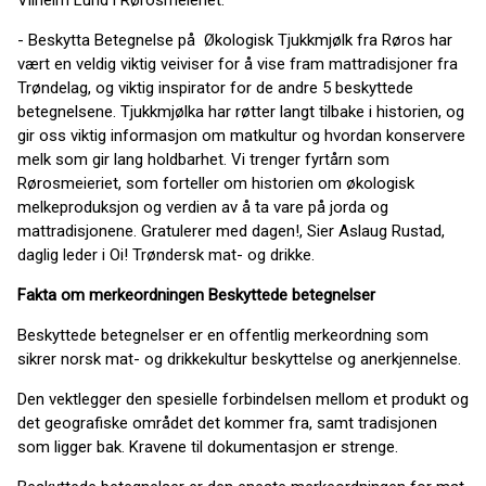
Vilhelm Lund i Rørosmeieriet.
- Beskytta Betegnelse på Økologisk Tjukkmjølk fra Røros har
vært en veldig viktig veiviser for å vise fram mattradisjoner fra
Trøndelag, og viktig inspirator for de andre 5 beskyttede
betegnelsene. Tjukkmjølka har røtter langt tilbake i historien, og
gir oss viktig informasjon om matkultur og hvordan konservere
melk som gir lang holdbarhet. Vi trenger fyrtårn som
Rørosmeieriet, som forteller om historien om økologisk
melkeproduksjon og verdien av å ta vare på jorda og
mattradisjonene. Gratulerer med dagen!, Sier Aslaug Rustad,
daglig leder i Oi! Trøndersk mat- og drikke.
Fakta om merkeordningen Beskyttede betegnelser
Beskyttede betegnelser er en offentlig merkeordning som
sikrer norsk mat- og drikkekultur beskyttelse og anerkjennelse.
Den vektlegger den spesielle forbindelsen mellom et produkt og
det geografiske området det kommer fra, samt tradisjonen
som ligger bak. Kravene til dokumentasjon er strenge.