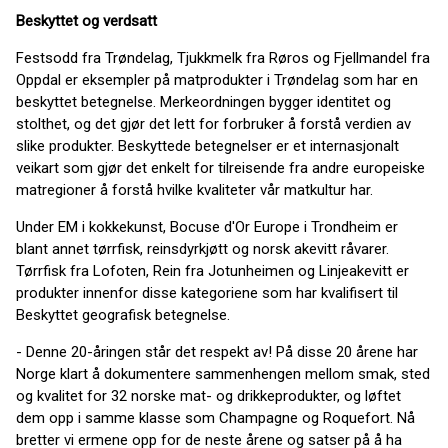
Beskyttet og verdsatt
Festsodd fra Trøndelag, Tjukkmelk fra Røros og Fjellmandel fra
Oppdal er eksempler på matprodukter i Trøndelag som har en
beskyttet betegnelse. Merkeordningen bygger identitet og
stolthet, og det gjør det lett for forbruker å forstå verdien av
slike produkter. Beskyttede betegnelser er et internasjonalt
veikart som gjør det enkelt for tilreisende fra andre europeiske
matregioner å forstå hvilke kvaliteter vår matkultur har.
Under EM i kokkekunst, Bocuse d'Or Europe i Trondheim er
blant annet tørrfisk, reinsdyrkjøtt og norsk akevitt råvarer.
Tørrfisk fra Lofoten, Rein fra Jotunheimen og Linjeakevitt er
produkter innenfor disse kategoriene som har kvalifisert til
Beskyttet geografisk betegnelse.
- Denne 20-åringen står det respekt av! På disse 20 årene har
Norge klart å dokumentere sammenhengen mellom smak, sted
og kvalitet for 32 norske mat- og drikkeprodukter, og løftet
dem opp i samme klasse som Champagne og Roquefort. Nå
bretter vi ermene opp for de neste årene og satser på å ha