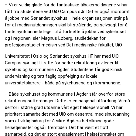
– Vi er veldig glade for de fantastiske tilbakemeldingene vi har
fått fra studentene ved UiO Campus sør. Det er også morsomt
å jobbe med Sørlandet sykehus – hele organisasjonen står på
for at medisinutdanningen skal bli strålende, og selvsagt for å
friste nyutdannede leger til å fortsette å jobbe ved sykehuset
og i regionen, sier Magnus Løberg, studiedekan for
profesjonsstudiet medisin ved Det medisinske fakultet, UiO.
Universitetet i Oslo og Sørlandet sykehus HF har med UiO
Campus sør lagt til rette for bedre rekruttering av leger til
sykehus og kommunene i Agder. Studentene får god klinisk
undervisning og tett faglig oppfølging av lokale
universitetslærere - både på sykehusene og i kommunene.
–
Både sykehuset og kommunene i Agder står overfor store
rekrutteringsutfordringer. Dette er en nasjonal utfordring. Vi må
derfor i større grad utdanne vårt eget helsepersonell. Vi har
prioritert samarbeidet med UiO om desentral medisinutdanning
som et viktig bidrag for å sikre Agders befolkning gode
helsetjenester også i fremtiden. Det har vært et flott
samarbeid, og det er stort engasjement i helseforetaket om