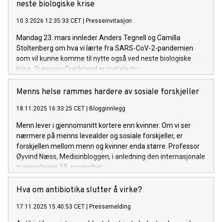
neste biologiske krise
10.3.2026 12:35:33 CET
|
Presseinvitasjon
Mandag 23. mars innleder Anders Tegnell og Camilla
Stoltenberg om hva vi lærte fra SARS-CoV-2-pandemien
som vil kunne komme til nytte også ved neste biologiske
krise. Gunnveig Grødeland er møteleder.
Menns helse rammes hardere av sosiale forskjeller
18.11.2025 16:33:25 CET
|
Blogginnlegg
Menn lever i gjennomsnitt kortere enn kvinner. Om vi ser
nærmere på menns levealder og sosiale forskjeller, er
forskjellen mellom menn og kvinner enda større. Professor
Øyvind Næss, Medisinbloggen, i anledning den internasjonale
mannsdagen 19. november.
Hva om antibiotika slutter å virke?
17.11.2025 15:40:53 CET
|
Pressemelding