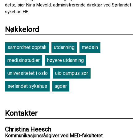
dette, sier Nina Mevold, administrerende direktør ved Sørlandet
sykehus HF.
Nøkkelord
samordnet opptak
utdanning
medsin
medisinstudier
høyere utdanning
universitetet i oslo
uio campus sør
sørlandet sykehus
agder
Kontakter
Christina Heesch
Kommunikasjonsrådgiver ved MED-fakultetet.