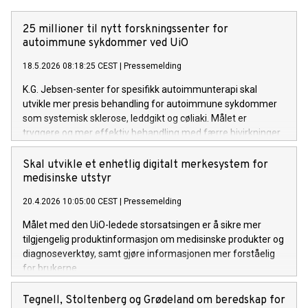
25 millioner til nytt forskningssenter for
autoimmune sykdommer ved UiO
18.5.2026 08:18:25 CEST
|
Pressemelding
K.G. Jebsen-senter for spesifikk autoimmunterapi skal
utvikle mer presis behandling for autoimmune sykdommer
som systemisk sklerose, leddgikt og cøliaki. Målet er
tryggere og mer effektiv behandling med færre bivirkninger.
Skal utvikle et enhetlig digitalt merkesystem for
medisinske utstyr
20.4.2026 10:05:00 CEST
|
Pressemelding
Målet med den UiO-ledede storsatsingen er å sikre mer
tilgjengelig produktinformasjon om medisinske produkter og
diagnoseverktøy, samt gjøre informasjonen mer forståelig
for brukerne.
Tegnell, Stoltenberg og Grødeland om beredskap for