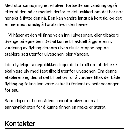
Med stor sannsynlighet vil ulven fortsette sin vandring også
etter at den nå er merket, derfor er det usikkert om det har noe
hensikt å flytte den nå. Den kan vandre langt på kort tid, og det
er nærmest umulig å forutsi hvor den havner.
– Vi håper at den vil finne veien inn i ulvesonen, eller tilbake til
Sverige på egne ben. Det vil kunne bli aktuelt å gjøre en ny
vurdering av flytting dersom ulven skulle stoppe opp og
etablere seg utenfor ulvesonen, sier Vangen.
I den tydelige sonepolitikken ligger det et mål om at det ikke
skal være ulv med fast tilhold utenfor ulvesonen. Om denne
etablerer seg der, vil det bli behov for å vurdere tiltak der både
flytting og felling kan være aktuelt i forkant av beitesesongen
for sau.
Samtidig er det i områdene innenfor ulvesonen at
sannsynligheten for å kunne finnen en make er størst.
Kontakter