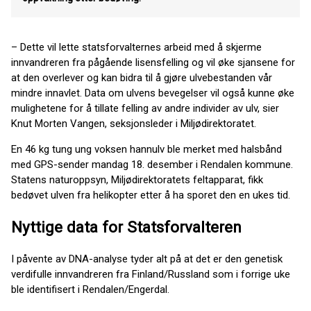
– Dette vil lette statsforvalternes arbeid med å skjerme
innvandreren fra pågående lisensfelling og vil øke sjansene for
at den overlever og kan bidra til å gjøre ulvebestanden vår
mindre innavlet. Data om ulvens bevegelser vil også kunne øke
mulighetene for å tillate felling av andre individer av ulv, sier
Knut Morten Vangen, seksjonsleder i Miljødirektoratet.
En 46 kg tung ung voksen hannulv ble merket med halsbånd
med GPS-sender mandag 18. desember i Rendalen kommune.
Statens naturoppsyn, Miljødirektoratets feltapparat, fikk
bedøvet ulven fra helikopter etter å ha sporet den en ukes tid.
Nyttige data for Statsforvalteren
I påvente av DNA-analyse tyder alt på at det er den genetisk
verdifulle innvandreren fra Finland/Russland som i forrige uke
ble identifisert i Rendalen/Engerdal.