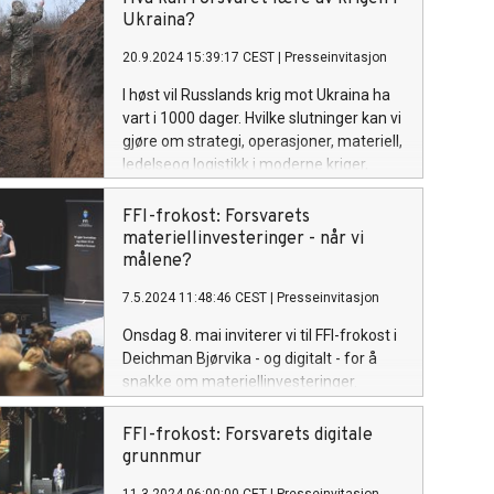
Robotics med tanke på å industrialisere
Ukraina?
teknologien.
20.9.2024 15:39:17 CEST
|
Presseinvitasjon
I høst vil Russlands krig mot Ukraina ha
vart i 1000 dager. Hvilke slutninger kan vi
gjøre om strategi, operasjoner, materiell,
ledelseog logistikk i moderne kriger,
basert på erfaringene fra Ukraina? Det
er tema for FFI-frokost 24. september.
FFI-frokost: Forsvarets
materiellinvesteringer - når vi
målene?
7.5.2024 11:48:46 CEST
|
Presseinvitasjon
Onsdag 8. mai inviterer vi til FFI-frokost i
Deichman Bjørvika - og digitalt - for å
snakke om materiellinvesteringer.
Forsvarssektorens evne til å løse
morgendagens oppgaver avhenger av
FFI-frokost: Forsvarets digitale
dagens evne til å investere i de rette
grunnmur
prosjektene og at prosjektene