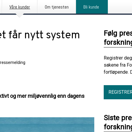
Våre kunder
Om tjenesten
Bli kunde
t får nytt system
Følg pre
forskning
Registrer deg
ressemelding
sakene fra Fo
fortløpende. 
REGISTRE
ektivt og mer miljøvennlig enn dagens
Siste pr
forskning