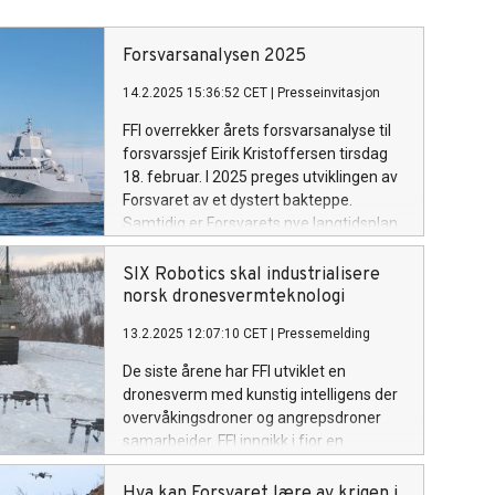
Forsvarsanalysen 2025
14.2.2025 15:36:52 CET
|
Presseinvitasjon
FFI overrekker årets forsvarsanalyse til
forsvarssjef Eirik Kristoffersen tirsdag
18. februar. I 2025 preges utviklingen av
Forsvaret av et dystert bakteppe.
Samtidig er Forsvarets nye langtidsplan
historisk, både i økning og enighet.
SIX Robotics skal industrialisere
norsk dronesvermteknologi
13.2.2025 12:07:10 CET
|
Pressemelding
De siste årene har FFI utviklet en
dronesverm med kunstig intelligens der
overvåkingsdroner og angrepsdroner
samarbeider. FFI inngikk i fjor en
lisensavtale og en samarbeidsavtale
med det norske teknologiselskapet SIX
Hva kan Forsvaret lære av krigen i