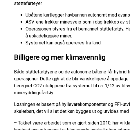
støttefartøyer.
Ubåtene kartlegger havbunnen autonomt med avanse
ASV-ene trekker minesveip som i dag trekkes av s
Operasjonen styres fra et bemannet støttefartøy. Her
å uskadeliggjøre miner.
Systemet kan også opereres fra land.
Billigere og mer klimavennlig
Både støttefartøyene og de autonome båtene får hybrid fre
operasjoner. Dette gjør at de blir vanskeligere å oppdage 
beregnet CO2 utslippene fra systemet til ca. 1/12 av tils
mineryddingsfartøy.
Løsningen er basert på hyllevarekomponenter og FFI-utvi
skalerbart, det vil si at det kan bygges ut og utvides me
– Takket være arbeidet som er gjort siden 2010, har vi klar
kostnad enn vi kjenner fra tilsvarende anskaffelser intern