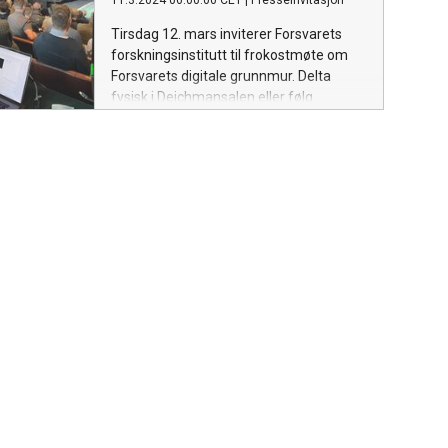
11.3.2024 06:00:00 CET
|
Presseinvitasjon
gjennomføres på en effektiv måte.
Tirsdag 12. mars inviterer Forsvarets
forskningsinstitutt til frokostmøte om
Forsvarets digitale grunnmur. Delta
fysisk i Deichmansalen eller følg
arrangementet digitalt.