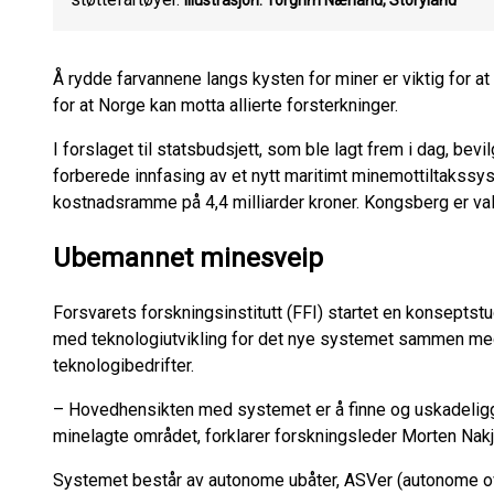
Illustrasjon: Torgrim Nærland, Storyland
Å rydde farvannene langs kysten for miner er viktig for at
for at Norge kan motta allierte forsterkninger.
I forslaget til statsbudsjett, som ble lagt frem i dag, bevi
forberede innfasing av et nytt maritimt minemottiltakssys
kostnadsramme på 4,4 milliarder kroner. Kongsberg er va
Ubemannet minesveip
Forsvarets forskningsinstitutt (FFI) startet en konseptstu
med teknologiutvikling for det nye systemet sammen med
teknologibedrifter.
– Hovedhensikten med systemet er å finne og uskadeliggjø
minelagte området, forklarer forskningsleder Morten Nak
Systemet består av autonome ubåter, ASVer (autonome o