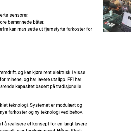
rte sensorer.
tore bemannede båter.
fra kan man sette ut fjernstyrte farkoster for
mdrift, og kan kjøre rent elektrisk i visse
for minene, og har lavere utslipp. FFI har
varende kapasitet basert på tradisjonelle
klet teknologi. Systemet er modulært og
d nye farkoster og ny teknologi ved behov.
t å realisere et konsept for en langt lavere
asjonalt, sier forskningssjef Håkon Storli