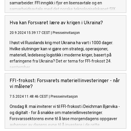
samarbeider. FFI inngikk i fjor en lisensavtale og en
samarbeidsavtale med det norske teknologiselskapet SIX
Robotics med tanke på å industrialisere teknologien.
Hva kan Forsvaret lære av krigen i Ukraina?
20.9.2024 15:39:17 CEST
|
Presseinvitasjon
I høst vil Russlands krig mot Ukraina ha vart i 1000 dager.
Hvilke slutninger kan vi gjøre om strategi, operasjoner,
materiell, ledelseog logistikk i moderne kriger, basert på
erfaringene fra Ukraina? Det er tema for FFI-frokost 24.
september.
FFI-frokost: Forsvarets materiellinvesteringer - når
vi målene?
7.5.2024 11:48:46 CEST
|
Presseinvitasjon
Onsdag 8. mai inviterer vi til FFI-frokost i Deichman Bjørvika -
og digitalt - for å snakke om materiellinvesteringer.
Forsvarssektorens evne til å løse morgendagens oppgaver
avhenger av dagens evne til å investere i de rette
prosjektene og at prosjektene gjennomføres på en effektiv