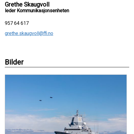
Grethe Skaugvoll
leder Kommunikasjonsenheten
957 64 617
grethe.skaugvoll@ffi.no
Bilder