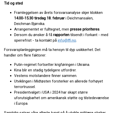
Tid og sted
Framleggelsen av årets forsvarsanalyse skjer klokken
14.00-15.30 tirsdag 18. februar
i Deichmansalen,
Deichman Bjørvika.
Arrangementet er fulltegnet, men
presse prioriteres
.
Dersom du ønsker å få
rapporten
tilsendt i forkant - med
sperrefrist - ta kontakt på
info@ffi.no
.
Forsvarsplanleggingen må ta hensyn til dyp usikkerhet. Det
handler om flere faktorer:
Putin-regimet fortsetter krigføringen i Ukraina.
Kina blir en stadig tydeligere utfordrer.
Vestens motstandere finner sammen.
Utviklingen i Midtøsten forsterker en allerede forhøyet
terrortrussel.
Presidentvalget i USA i 2024 har skapt større
uforutsigbarhet om amerikansk støtte og tilstedeværelse
i Europa.
Samtidig satser våre allierte tungt på å utvikle militære styrker