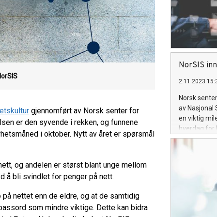
NorSIS inn
NorSIS
2.11.2023 15:
Norsk senter 
av Nasjonal
etskultur
gjennomført av Norsk senter for
en viktig mil
lsen er den syvende i rekken, og funnene
hverdag for 
hetsmåned i oktober. Nytt av året er spørsmål
nett, og andelen er størst blant unge mellom
 å bli svindlet for penger på nett.
o på nettet enn de eldre, og at de samtidig
 passord som mindre viktige. Dette kan bidra