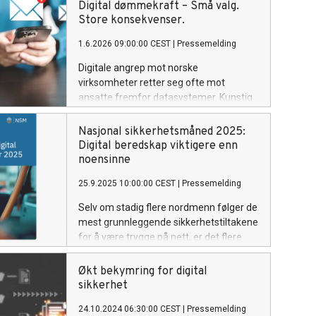
Digital dømmekraft – Små valg.
Store konsekvenser.
1.6.2026 09:00:00 CEST
|
Pressemelding
Digitale angrep mot norske
virksomheter retter seg ofte mot
ansatte fremfor datasystemer. Kunstig
intelligens gjør svindelforsøkene mer
troverdige og vanskeligere å avsløre.
Nasjonal sikkerhetsmåned 2025:
Samtidig er nær 3 av 10 ansatte i norske
Digital beredskap viktigere enn
småbedrifter usikre på egen evne til å
noensinne
håndtere digitale trusler.
25.9.2025 10:00:00 CEST
|
Pressemelding
Selv om stadig flere nordmenn følger de
mest grunnleggende sikkerhetstiltakene
for å være trygge på nett, er det flere
som innrømmer de tar sjanser de vet
kan være risikable.
Økt bekymring for digital
sikkerhet
24.10.2024 06:30:00 CEST
|
Pressemelding