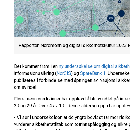
Rapporten Nordmenn og digital sikkerhetskultur 2023
Det kommer fram i en
ny undersøkelse om digital sikkerh
informasjonssikring (
NorSIS
) og
SpareBank 1
. Undersøke
publiseres i forbindelse med åpningen av Nasjonal sikker
om svindel.
Flere menn enn kvinner har opplevd å bli svindlet på inter
20 og 29 år. Over 4 av 10 i denne aldersgruppa har opplevd
- Vi ser i undersøkelsen at de yngre bevisst tar mer risik
vurderer sikkerhetstiltak som totrinnspålogging og sikre