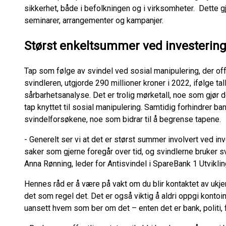
sikkerhet, både i befolkningen og i virksomheter. Dette g
seminarer, arrangementer og kampanjer.
Størst enkeltsummer ved investering
Tap som følge av svindel ved sosial manipulering, der offere
svindleren, utgjorde 290 millioner kroner i 2022, ifølge tal
sårbarhetsanalyse. Det er trolig mørketall, noe som gjør
tap knyttet til sosial manipulering. Samtidig forhindrer b
svindelforsøkene, noe som bidrar til å begrense tapene.
- Generelt ser vi at det er størst summer involvert ved in
saker som gjerne foregår over tid, og svindlerne bruker sv
Anna Rønning, leder for Antisvindel i SpareBank 1 Utviklin
Hennes råd er å være på vakt om du blir kontaktet av ukjen
det som regel det. Det er også viktig å aldri oppgi konto
uansett hvem som ber om det – enten det er bank, politi, f