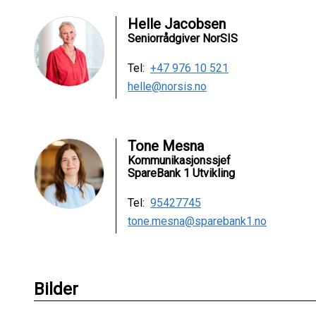
Helle Jacobsen
Seniorrådgiver NorSIS
Tel:
+47 976 10 521
helle@norsis.no
Tone Mesna
Kommunikasjonssjef
SpareBank 1 Utvikling
Tel:
95427745
tone.mesna@sparebank1.no
Bilder