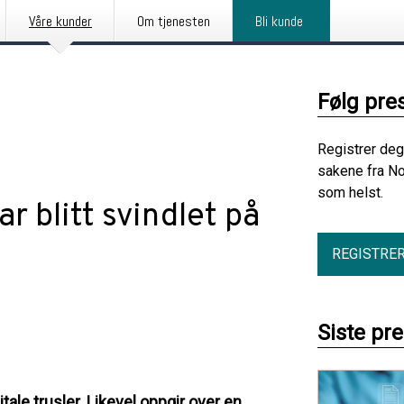
Våre kunder
Om tjenesten
Bli kunde
Følg pre
Registrer deg
sakene fra No
som helst.
r blitt svindlet på
REGISTRE
Siste pr
itale trusler. Likevel oppgir over en