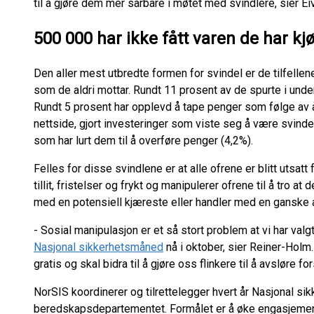
til å gjøre dem mer sårbare i møtet med svindlere, sier Ei
500 000 har ikke fått varen de har kj
Den aller mest utbredte formen for svindel er de tilfellene
som de aldri mottar. Rundt 11 prosent av de spurte i unde
Rundt 5 prosent har opplevd å tape penger som følge av å 
nettside, gjort investeringer som viste seg å være svindel
som har lurt dem til å overføre penger (4,2%).
Felles for disse svindlene er at alle ofrene er blitt utsatt
tillit, fristelser og frykt og manipulerer ofrene til å tro at 
med en potensiell kjæreste eller handler med en ganske a
- Sosial manipulasjon er et så stort problem at vi har valgt
Nasjonal sikkerhetsmåned
nå i oktober, sier Reiner-Holm.
gratis og skal bidra til å gjøre oss flinkere til å avsløre f
NorSIS koordinerer og tilrettelegger hvert år Nasjonal s
beredskapsdepartementet. Formålet er å øke engasjemen