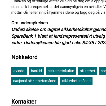
- Banken og offentlige etater vil aldri be deg om å oppgi 
du en slik forespørsel, er det sannsynligvis en svindler. 
mottar. Gå heller inn på hjemmesidene og logg deg på via 
Om undersøkelsen
Undersøkelse om digital sikkerhetskultur gjenn
SpareBank 1 blant et landsrepresentativt utvalg
eldre. Undersøkelsen ble gjort i uke 34-35 i 202
Nøkkelord
svindel
bankid
sikkerhetskultur
sikkerhet
nor
nasjonal sikkerhetsmåned
sikkerhetsmåned
Kontakter