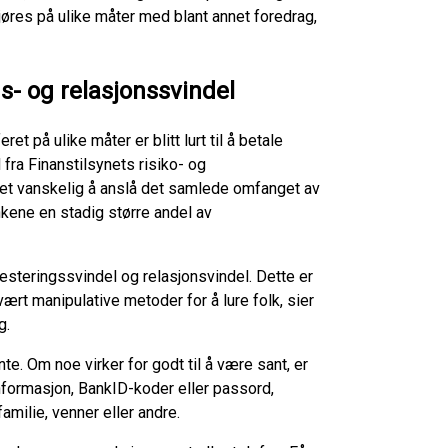
jøres på ulike måter med blant annet foredrag,
s- og relasjonssvindel
t på ulike måter er blitt lurt til å betale
l fra Finanstilsynets risiko- og
 det vanskelig å anslå det samlede omfanget av
ankene en stadig større andel av
vesteringssvindel og relasjonsvindel. Dette er
ært manipulative metoder for å lure folk, sier
g.
te. Om noe virker for godt til å være sant, er
informasjon, BankID-koder eller passord,
amilie, venner eller andre.