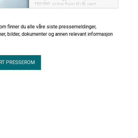
150.000, og har frem til i år vært
uavhengig av alder. I årets undersøkelse
ser vi imidlertid en økning blant de eldre i
befolkningen. Nå jobbes det med tiltak
rom finner du alle våre siste pressemeldinger,
som kan beskytte sårbare grupper mot
er, bilder, dokumenter og annen relevant informasjon
svindlerne.
RT PRESSEROM