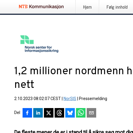
Hjem
Følg innhold
1,2 millioner nordmenn ha
nett
2.10.2023 08:02:07 CEST
|
NorSIS
|
Pressemelding
Del
De fleste mener de er i stand til å sikre seg mot dig