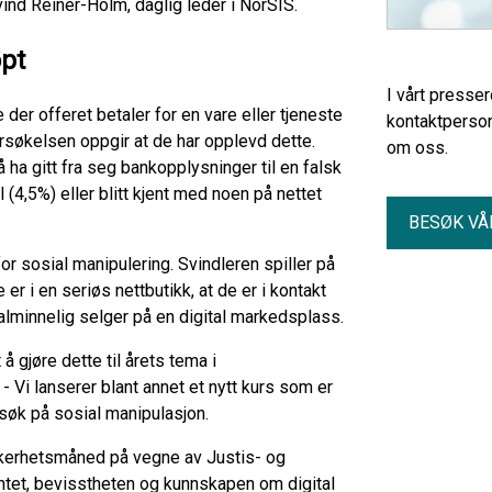
vind Reiner-Holm, daglig leder i NorSIS.
øpt
I vårt presse
 der offeret betaler for en vare eller tjeneste
kontaktperson
rsøkelsen oppgir at de har opplevd dette.
om oss.
ha gitt fra seg bankopplysninger til en falsk
 (4,5%) eller blitt kjent med noen på nettet
BESØK VÅ
 for sosial manipulering. Svindleren spiller på
de er i en seriøs nettbutikk, at de er i kontakt
lminnelig selger på en digital markedsplass.
 å gjøre dette til årets tema i
 - Vi lanserer blant annet et nytt kurs som er
orsøk på sosial manipulasjon.
ikkerhetsmåned på vegne av Justis- og
tet, bevisstheten og kunnskapen om digital