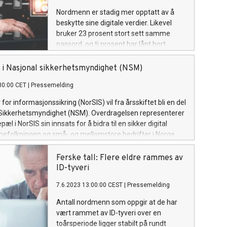
Nordmenn er stadig mer opptatt av å
beskytte sine digitale verdier. Likevel
bruker 23 prosent stort sett samme
passord, og ti prosent har lånt bort
BankID til andre. Det kommer frem i en
årlig undersøkelse om digital
 i Nasjonal sikkerhetsmyndighet (NSM)
sikkerhetskultur i Norge.
30:00 CET
|
Pressemelding
for informasjonssikring (NorSIS) vil fra årsskiftet bli en del
 Sikkerhetsmyndighet (NSM). Overdragelsen representerer
epæl i NorSIS sin innsats for å bidra til en sikker digital
befolkningen og små- og mellomstore bedrifter i Norge.
Ferske tall: Flere eldre rammes av
ID-tyveri
7.6.2023 13:00:00 CEST
|
Pressemelding
Antall nordmenn som oppgir at de har
vært rammet av ID-tyveri over en
toårsperiode ligger stabilt på rundt