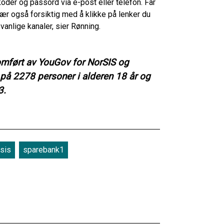
koder og passord via e-post eller telefon. Får
Vær også forsiktig med å klikke på lenker du
vanlige kanaler, sier Rønning.
omført av YouGov for NorSIS og
 på 2278 personer i alderen 18 år og
3.
sis
sparebank1