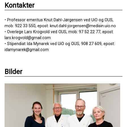
Kontakter
• Professor emeritus Knut Dahl-Jørgensen ved UiO og OUS,
mob: 922 33 550, epost: knut.dahl-jorgensen@medisin.uio.no
• Overlege Lars Krogvold ved OUS, mob: 97 52 22 77, epost:
lars.krogvold@gmail.com
• Stipendiat Ida Mynarek ved UiO og OUS, 908 27 609, epost:
idamynarek@gmail.com
Bilder