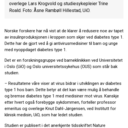
overlege Lars Krogvold og studiesykepleier Trine
Roald. Foto: Åsne Rambøll Hillestad, UiO.
Norske forskere har nå vist at de klarer å redusere noe av tapet
av insulinproduksjonen i kroppen som skjer ved diabetes type 1.
Dette har de gjort ved å gi antivirusmedisiner til barn og unge
med nyoppdaget diabetes type 1.
Det er en forskningsgruppe ved barneklinikken ved Universitetet
i Oslo (UiO) og Oslo universitetssykehus (OUS) som står bak
studien.
– Resultatene våre viser at virus bidrar i utviklingen av diabetes
type 1 hos barn. Dette betyr at det kan være mulig å behandle
og bremse diabetes type 1 med medisiner mot virus. Kanskje
etter hvert også forebygge sykdommen, forteller professor
emeritus og overlege Knut Dahl-Jørgensen, ved Institutt for
klinisk medisin, UiO, som har ledet studien.
Studien er publisert i det anerkjente tidsskriftet Nature