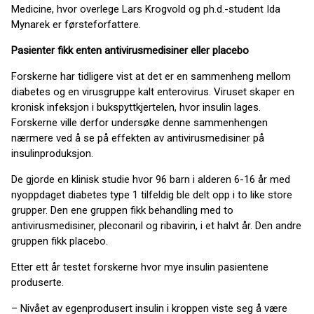
Medicine, hvor overlege Lars Krogvold og ph.d.-student Ida
Mynarek er førsteforfattere.
Pasienter fikk enten antivirusmedisiner eller placebo
Forskerne har tidligere vist at det er en sammenheng mellom
diabetes og en virusgruppe kalt enterovirus. Viruset skaper en
kronisk infeksjon i bukspyttkjertelen, hvor insulin lages.
Forskerne ville derfor undersøke denne sammenhengen
nærmere ved å se på effekten av antivirusmedisiner på
insulinproduksjon.
De gjorde en klinisk studie hvor 96 barn i alderen 6-16 år med
nyoppdaget diabetes type 1 tilfeldig ble delt opp i to like store
grupper. Den ene gruppen fikk behandling med to
antivirusmedisiner, pleconaril og ribavirin, i et halvt år. Den andre
gruppen fikk placebo.
Etter ett år testet forskerne hvor mye insulin pasientene
produserte.
– Nivået av egenprodusert insulin i kroppen viste seg å være