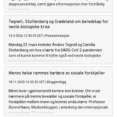
diagnoseverktøy, samt gjøre informasjonen mer forståelig
for brukerne.
Tegnell, Stoltenberg og Grødeland om beredskap for
neste biologiske krise
10.3.2026 12:35:33 CET
|
Presseinvitasjon
Mandag 23. mars innleder Anders Tegnell og Camilla
Stoltenberg om hva vi lærte fra SARS-CoV-2-pandemien
som vil kunne komme til nytte også ved neste biologiske
krise. Gunnveig Grødeland er møteleder.
Menns helse rammes hardere av sosiale forskjeller
18.11.2025 16:33:25 CET
|
Blogginnlegg
Menn lever i gjennomsnitt kortere enn kvinner. Om vi ser
nærmere på menns levealder og sosiale forskjeller, er
forskjellen mellom menn og kvinner enda større. Professor
Øyvind Næss, Medisinbloggen, i anledning den internasjonale
mannsdagen 19. november.