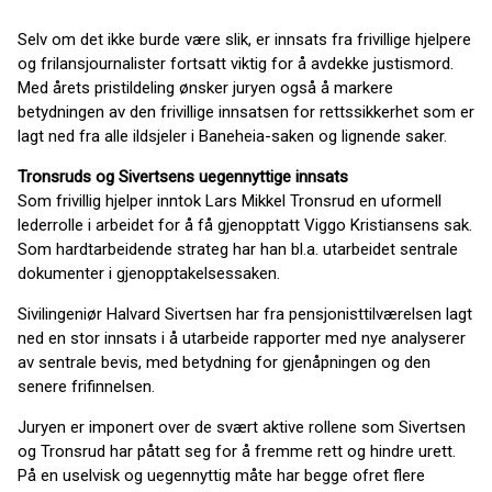
Selv om det ikke burde være slik, er innsats fra frivillige hjelpere
og frilansjournalister fortsatt viktig for å avdekke justismord.
Med årets pristildeling ønsker juryen også å markere
betydningen av den frivillige innsatsen for rettssikkerhet som er
lagt ned fra alle ildsjeler i Baneheia-saken og lignende saker.
Tronsruds og Sivertsens uegennyttige innsats
Som frivillig hjelper inntok Lars Mikkel Tronsrud en uformell
lederrolle i arbeidet for å få gjenopptatt Viggo Kristiansens sak.
Som hardtarbeidende strateg har han bl.a. utarbeidet sentrale
dokumenter i gjenopptakelsessaken.
Sivilingeniør Halvard Sivertsen har fra pensjonisttilværelsen lagt
ned en stor innsats i å utarbeide rapporter med nye analyserer
av sentrale bevis, med betydning for gjenåpningen og den
senere frifinnelsen.
Juryen er imponert over de svært aktive rollene som Sivertsen
og Tronsrud har påtatt seg for å fremme rett og hindre urett.
På en uselvisk og uegennyttig måte har begge ofret flere