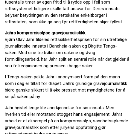
tusentalls timer av egen fritid til å rydde opp i feil som
rettssystemet tidligere skulle tatt ansvar for. Deres innsats
belyser betydningen av den rettskafne enkeltborger i
rettsstaten, som ikke gir seg før rettferdigheten skjer fyllest.
Jahrs kompromissløse gravejournalistikk
Bjørn Olav Jahr tildeles rettssikkerhetsprisen for sin utrettelige
journalistiske innsats i Baneheia-saken og Birgitte Tengs-
saken. Med sine tre bøker om sakene og øvrig
formidlingsarbeid, har Jahr spilt en sentral rolle når det gjelder å
snu folkeopinionen og pressen i begge saker.
I Tengs-saken pekte Jahr i anonymisert form på den mann
som i dag er tiltalt for drapet. Jahrs grundige gravejournalistikk
bidro ganske sikkert til å øke presset mot myndighetene for å
se på saken på ny.
Jahr høstet lenge lite anerkjennelse for sin innsats. Men
hverken tid eller motstand stogget hans engasjement. Jahrs
arbeid er et eksempel på en kompromissløs, sannhetssøkende
gravejournalistikk som etter juryens oppfatning gjør