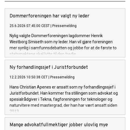
Dommerforeningen har valgt ny leder
25.6.2026 07:45:00 CEST
|
Pressemelding
Nylig valgte Dommerforeningen lagdommer Henrik
Westborg Smiseth som ny leder. Han vil gjøre foreningen
mer synlig i samfunnsdebatten og jobbe for at de første to
statsmaktene skal lytte til den tredje.
Ny forhandlingssjef i Juristforbundet
12.2.2026 10:50:38 CET
|
Pressemelding
Hans Christian Apenes er ansatt som ny forhandlingssjef i
Juristforbundet. Han kommer fra stillingen som advokat og
spesialrådgiver i Tekna, fagforeningen for teknologer og
naturvitere med mastergrad, der han har vært ansatt siden
2013.
Mange advokatfullmektiger jobber ulovlig mye