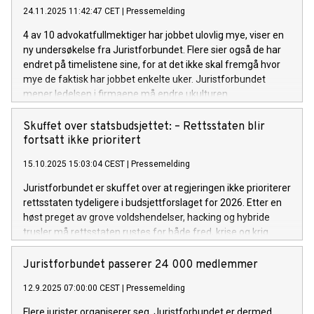
24.11.2025 11:42:47 CET
|
Pressemelding
4 av 10 advokatfullmektiger har jobbet ulovlig mye, viser en
ny undersøkelse fra Juristforbundet. Flere sier også de har
endret på timelistene sine, for at det ikke skal fremgå hvor
mye de faktisk har jobbet enkelte uker. Juristforbundet
mener ledelsen i firmaene må endre ukulturen.
Skuffet over statsbudsjettet: – Rettsstaten blir
fortsatt ikke prioritert
15.10.2025 15:03:04 CEST
|
Pressemelding
Juristforbundet er skuffet over at regjeringen ikke prioriterer
rettsstaten tydeligere i budsjettforslaget for 2026. Etter en
høst preget av grove voldshendelser, hacking og hybride
trusler må rettsstaten rustes for både fred, krise og krig.
Juristforbundet passerer 24 000 medlemmer
12.9.2025 07:00:00 CEST
|
Pressemelding
Flere jurister organiserer seg. Juristforbundet er dermed