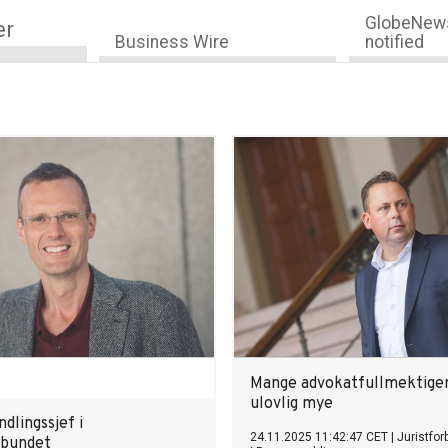
GlobeNews
er
Business Wire
notified
Mange advokatfullmektiger
ulovlig mye
dlingssjef i
24.11.2025 11:42:47 CET
|
Juristfor
rbundet