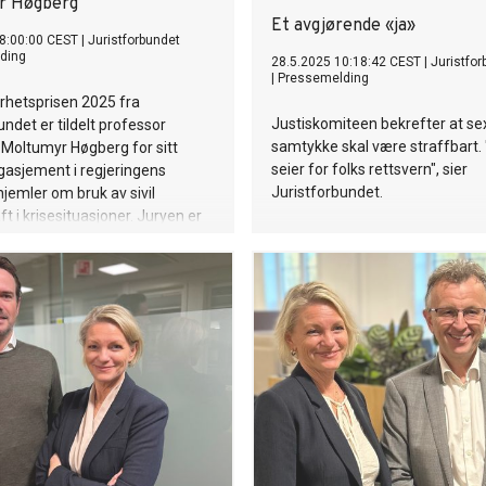
r Høgberg
Et avgjørende «ja»
8:00:00 CEST
|
Juristforbundet
ding
28.5.2025 10:18:42 CEST
|
Juristfor
|
Pressemelding
rhetsprisen 2025 fra
Justiskomiteen bekrefter at se
undet er tildelt professor
samtykke skal være straffbart. 
Moltumyr Høgberg for sitt
seier for folks rettsvern", sier
gasjement i regjeringens
Juristforbundet.
 hjemler om bruk av sivil
t i krisesituasjoner. Juryen er
ponert over hvordan Moltumyr
siste time, gjennom sosiale
dro til offentlig debatt om
s grenser og prinsipper for
ling