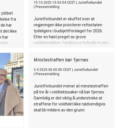
15.10.2025 15:03:04 CEST
|
Juristforbundet
|
Pressemelding
r jobbet
Juristforbundet er skuffet over at
økelse fra
regjeringen ikke prioriterer rettsstaten
 de har
tydeligere i budsjettforslaget for 2026.
t det ikke
Etter en høst preget av grove
k har
voldshendelser, hacking og hybride trusler
undet
må rettsstaten rustes for både fred, krise
endre
og krig.
Minstestraffen bør fjernes
3.4.2025 06:00:00 CEST
|
Juristforbundet
|
Pressemelding
Juristforbundet mener at minstestraffen
på tre år i voldtektssaker nå bør fjernes.
Samtidig er det viktig å understreke at
straffene for voldtekt ikke nødvendigvis
skal bli mildere av den grunn.