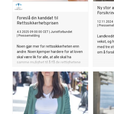
Ny stor a
Forsikrin
Foreslå din kandidat til
12.11.2024 
Rettssikkerhetsprisen
|
Pressemel
4.3.2025 09:00:00 CET
|
Juristforbundet
|
Pressemelding
Landkredit
vekst, og h
Noen gjør mer for rettssikkerheten enn
med tre st
andre. Noen kjemper hardere for at loven
om å fors
skal være lik for alle, at alle skal ha
samme mulighet til å få de rettighetene
loven gir dem. Juristforbundet ønsker å
høre hvilken person, organisasjon eller
institusjon du mener bør få
Rettssikkerhetsprisen 2025.