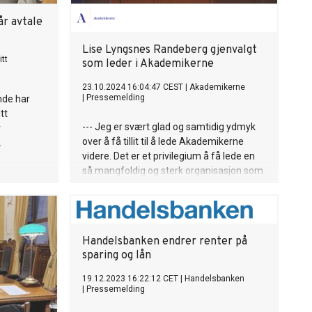
år avtale
Lise Lyngsnes Randeberg gjenvalgt
tt
som leder i Akademikerne
23.10.2024 16:04:47 CEST
|
Akademikerne
|
Pressemelding
nde har
tt
--- Jeg er svært glad og samtidig ydmyk
v
over å få tillit til å lede Akademikerne
.
videre. Det er et privilegium å få lede en
så mangfoldig og sterk organisasjon som
Akademikerne.
Handelsbanken endrer renter på
sparing og lån
19.12.2023 16:22:12 CET
|
Handelsbanken
|
Pressemelding