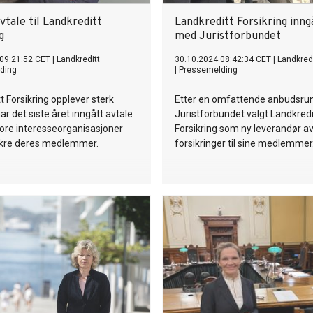
vtale til Landkreditt
Landkreditt Forsikring inng
g
med Juristforbundet
09:21:52 CET
|
Landkreditt
30.10.2024 08:42:34 CET
|
Landkredi
ding
|
Pressemelding
t Forsikring opplever sterk
Etter en omfattende anbudsru
ar det siste året inngått avtale
Juristforbundet valgt Landkredi
ore interesseorganisasjoner
Forsikring som ny leverandør a
ikre deres medlemmer.
forsikringer til sine medlemmer