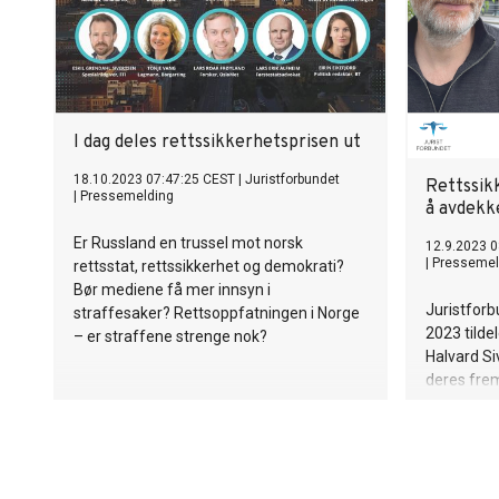
I dag deles rettssikkerhetsprisen ut
18.10.2023 07:47:25 CEST
|
Juristforbundet
Rettssikk
|
Pressemelding
å avdekk
Er Russland en trussel mot norsk
12.9.2023 0
|
Pressemel
rettsstat, rettssikkerhet og demokrati?
Bør mediene få mer innsyn i
Juristforb
straffesaker? Rettsoppfatningen i Norge
2023 tilde
– er straffene strenge nok?
Halvard Si
deres frem
gjenoppta
Viggo Krist
også for si