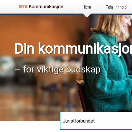
Hjem
Følg innhold
Din kommunikasjo
– for viktige budskap