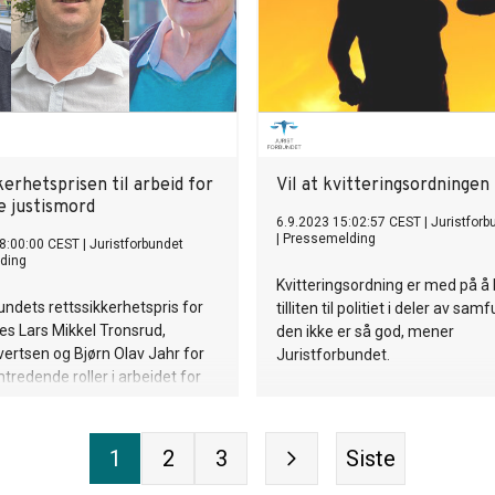
erhetsprisen til arbeid for
Vil at kvitteringsordningen
e justismord
6.9.2023 15:02:57 CEST
|
Juristforb
|
Pressemelding
8:00:00 CEST
|
Juristforbundet
ding
Kvitteringsordning er med på å
undets rettssikkerhetspris for
tilliten til politiet i deler av sa
les Lars Mikkel Tronsrud,
den ikke er så god, mener
vertsen og Bjørn Olav Jahr for
Juristforbundet.
tredende roller i arbeidet for
kelse av drapsdommen mot
iansen. Jahr tildeles prisen
tt arbeid i Birgitte Tengs-saken.
1
2
3
Siste