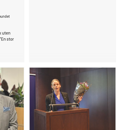
bundet
x uten
"En stor