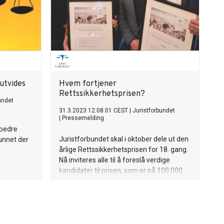
 utvides
Hvem fortjener
Rettssikkerhetsprisen?
undet
31.3.2023 12:08:01 CEST
|
Juristforbundet
|
Pressemelding
 bedre
Juristforbundet skal i oktober dele ut den
mfunnet der
årlige Rettssikkerhetsprisen for 18. gang.
Nå inviteres alle til å foreslå verdige
kandidater til prisen, som er på 100 000
kroner og tildeles av en uavhengig jury.