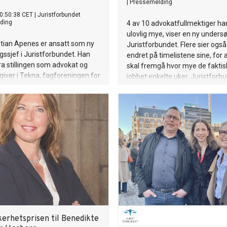
|
Pressemelding
0:50:38 CET
|
Juristforbundet
ding
4 av 10 advokatfullmektiger ha
ulovlig mye, viser en ny unders
stian Apenes er ansatt som ny
Juristforbundet. Flere sier også
gssjef i Juristforbundet. Han
endret på timelistene sine, for a
a stillingen som advokat og
skal fremgå hvor mye de faktis
giver i Tekna, fagforeningen for
jobbet enkelte uker. Juristforb
r og naturvitere med
mener ledelsen i firmaene må 
, der han har vært ansatt
ukulturen.
.
kerhetsprisen til Benedikte