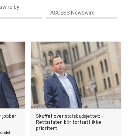
wire by
ACCESS Newswire
 jobber
Skuffet over statsbudsjettet: –
Rettsstaten blir fortsatt ikke
prioritert
bundet