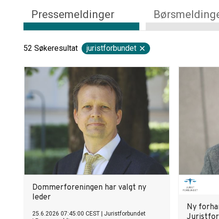
Pressemeldinger
Børsmelding
52
Søkeresultat
juristforbundet
Dommerforeningen har valgt ny
leder
Ny forhan
25.6.2026 07:45:00 CEST
|
Juristforbundet
Juristfo