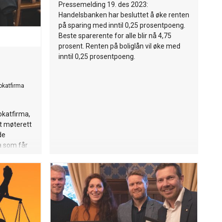
Pressemelding 19. des 2023:
Handelsbanken har besluttet å øke renten
på sparing med inntil 0,25 prosentpoeng.
Beste sparerente for alle blir nå 4,75
prosent. Renten på boliglån vil øke med
inntil 0,25 prosentpoeng.
okatfirma
okatfirma,
t møterett
de
a som får