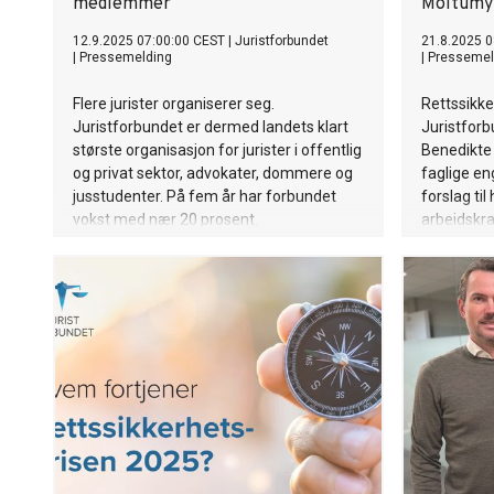
medlemmer
Moltumy
12.9.2025 07:00:00 CEST
|
Juristforbundet
21.8.2025 0
|
Pressemelding
|
Pressemel
Flere jurister organiserer seg.
Rettssikke
Juristforbundet er dermed landets klart
Juristforb
største organisasjon for jurister i offentlig
Benedikte 
og privat sektor, advokater, dommere og
faglige en
jusstudenter. På fem år har forbundet
forslag til
vokst med nær 20 prosent.
arbeidskraf
særlig im
Høgberg i 
medier, bi
Grunnloven
maktforde