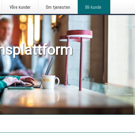
Våre kunder
Om tjenesten
Bli kunde
nsplattform