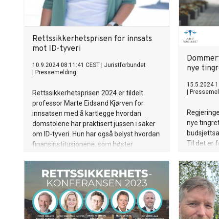
Rettssikkerhetsprisen for innsats
mot ID-tyveri
Dommerfo
10.9.2024 08:11:41 CEST
|
Juristforbundet
nye tingr
|
Pressemelding
15.5.2024 1
|
Pressemel
Rettssikkerhetsprisen 2024 er tildelt
professor Marte Eidsand Kjørven for
Regjering
innsatsen med å kartlegge hvordan
nye tingre
domstolene har praktisert jussen i saker
budsjettsa
om ID-tyveri. Hun har også belyst hvordan
Til det er 
finansinstitusjonene, som høster
mener Do
gevinstene av digitaliseringen, har lykkes i
å skyve alt ansvar for sine løsninger over
på forbrukerne.