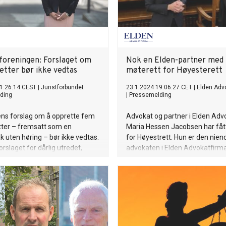
reningen: Forslaget om
Nok en Elden-partner med
etter bør ikke vedtas
møterett for Høyesterett
1:26:14 CEST
|
Juristforbundet
23.1.2024 19:06:27 CET
|
Elden Adv
ding
|
Pressemelding
ens forslag om å opprette fem
Advokat og partner i Elden Adv
tter – fremsatt som en
Maria Hessen Jacobsen har fåt
k uten høring – bør ikke vedtas.
for Høyestrett. Hun er den nien
forslaget for dårlig utredet,
advokaten i Elden Advokatfirm
mmerforeningen.
møterett for Høyesterett.