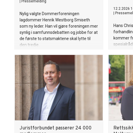
|
Pressemelding
12.2.2026 1
|
Pressemel
Nylig valgte Dommerforeningen
lagdommer Henrik Westborg Smiseth
Hans Chri
som ny leder. Han vil gjøre foreningen mer
forhandlin
synlig i samfunnsdebatten og jobbe for at
kommer fr
de første to statsmaktene skal lytte til
spesialråd
den tredje.
teknologe
mastergrad
siden 2013
Juristforbundet passerer 24 000
Rettssik