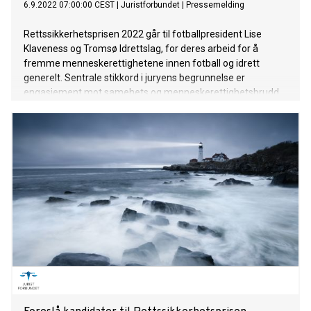
6.9.2022 07:00:00 CEST
|
Juristforbundet
|
Pressemelding
Rettssikkerhetsprisen 2022 går til fotballpresident Lise
Klaveness og Tromsø Idrettslag, for deres arbeid for å
fremme menneskerettighetene innen fotball og idrett
generelt. Sentrale stikkord i juryens begrunnelse er
engasjement mot samehets og menneskerettighetsbrudd
ifm. fotball-VM i Qatar.