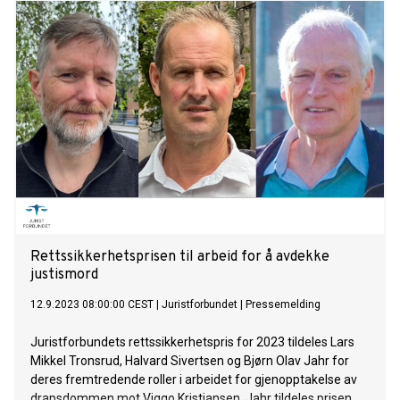
Rettssikkerhetsprisen til arbeid for å avdekke
justismord
12.9.2023 08:00:00 CEST
|
Juristforbundet
|
Pressemelding
Juristforbundets rettssikkerhetspris for 2023 tildeles Lars
Mikkel Tronsrud, Halvard Sivertsen og Bjørn Olav Jahr for
deres fremtredende roller i arbeidet for gjenopptakelse av
drapsdommen mot Viggo Kristiansen. Jahr tildeles prisen