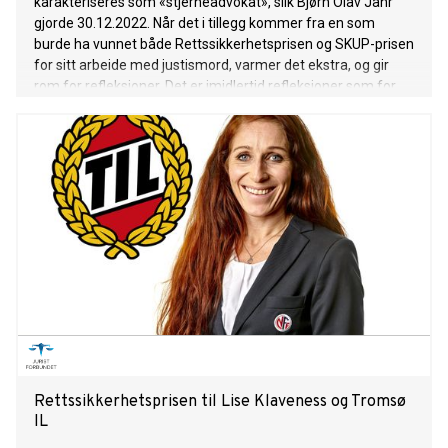
karakteriseres som «stjerneadvokat», slik Bjørn Olav Jahr
gjorde 30.12.2022. Når det i tillegg kommer fra en som
burde ha vunnet både Rettssikkerhetsprisen og SKUP-prisen
for sitt arbeide med justismord, varmer det ekstra, og gir
rom for refleksjoner. Det er imidlertid refleksjoner som for
lengst er foretatt, og endog sjekket ut og besvart.
Rettssikkerhetsprisen til Lise Klaveness og Tromsø
IL