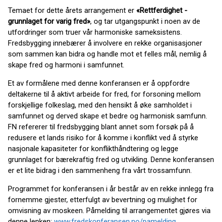
Temaet for dette årets arrangement er
«Rettferdighet -
grunnlaget for varig fred»
, og tar utgangspunkt i noen av de
utfordringer som truer vår harmoniske sameksistens.
Fredsbygging innebærer å involvere en rekke organisasjoner
som sammen kan bidra og handle mot et felles mål, nemlig å
skape fred og harmoni i samfunnet.
Et av formålene med denne konferansen er å oppfordre
deltakerne til å aktivt arbeide for fred, for forsoning mellom
forskjellige folkeslag, med den hensikt å øke samholdet i
samfunnet og derved skape et bedre og harmonisk samfunn.
FN refererer til fredsbygging blant annet som forsøk på å
redusere et lands risiko for å komme i konflikt ved å styrke
nasjonale kapasiteter for konflikthåndtering og legge
grunnlaget for bærekraftig fred og utvikling. Denne konferansen
er et lite bidrag i den sammenheng fra vårt trossamfunn.
Programmet for konferansen i år består av en rekke innlegg fra
fornemme gjester, etterfulgt av bevertning og mulighet for
omvisning av moskeen. Påmelding til arrangementet gjøres via
denne lenken:
www.fredskonferansen.no/pamelding