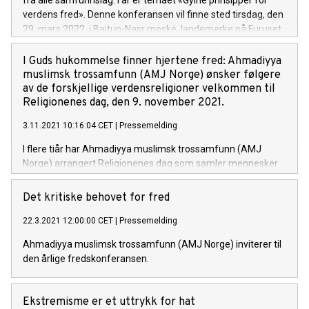
fra alle samfunnslag. I år er temaet «Gylne prinsipper for
verdens fred». Denne konferansen vil finne sted tirsdag, den
29. mars 2022, i Baitun-Nasr moské, landemerke på Furuset,
også kjent som Furuset moské.
I Guds hukommelse finner hjertene fred: Ahmadiyya
muslimsk trossamfunn (AMJ Norge) ønsker følgere
av de forskjellige verdensreligioner velkommen til
Religionenes dag, den 9. november 2021.
3.11.2021 10:16:04 CET
|
Pressemelding
I flere tiår har Ahmadiyya muslimsk trossamfunn (AMJ
Norge) arrangert Religionenes dag som samler mennesker
tilhørende forskjellige verdensreligioner fra alle
samfunnslag. I år er temaet «I Guds hukommelse finner
Det kritiske behovet for fred
hjertene fred».
22.3.2021 12:00:00 CET
|
Pressemelding
Ahmadiyya muslimsk trossamfunn (AMJ Norge) inviterer til
den årlige fredskonferansen.
Ekstremisme er et uttrykk for hat