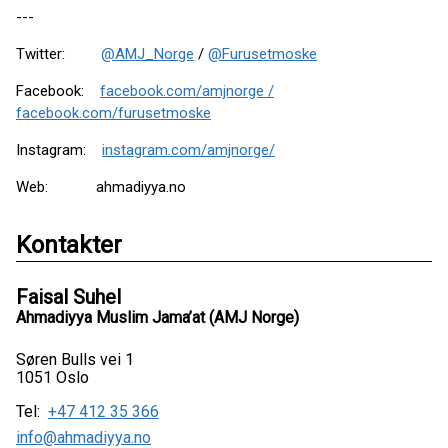
---
Twitter:
@AMJ_Norge
/
@Furusetmoske
Facebook:
facebook.com/amjnorge /
facebook.com/furusetmoske
Instagram:
instagram.com/amjnorge/
Web:
ahmadiyya.no
Kontakter
Faisal Suhel
Ahmadiyya Muslim Jama’at (AMJ Norge)
Søren Bulls vei 1
1051 Oslo
Tel:
+47 412 35 366
info@ahmadiyya.no