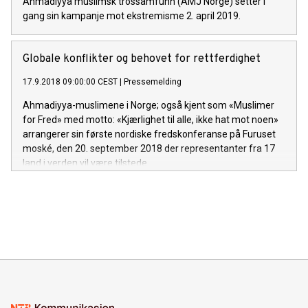
Ahmadiyya muslimsk trossamfunn (AMJ Norge) setter i
gang sin kampanje mot ekstremisme 2. april 2019.
Globale konflikter og behovet for rettferdighet
17.9.2018 09:00:00 CEST
|
Pressemelding
Ahmadiyya-muslimene i Norge; også kjent som «Muslimer
for Fred» med motto: «Kjærlighet til alle, ikke hat mot noen»
arrangerer sin første nordiske fredskonferanse på Furuset
moské, den 20. september 2018 der representanter fra 17
land i verden vil være tilstede.