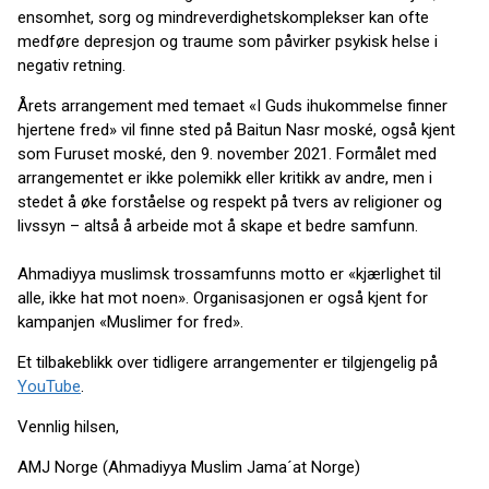
ensomhet, sorg og mindreverdighetskomplekser kan ofte
medføre depresjon og traume som påvirker psykisk helse i
negativ retning.
Årets arrangement med temaet «I Guds ihukommelse finner
hjertene fred» vil finne sted på Baitun Nasr moské, også kjent
som Furuset moské, den 9. november 2021. Formålet med
arrangementet er ikke polemikk eller kritikk av andre, men i
stedet å øke forståelse og respekt på tvers av religioner og
livssyn – altså å arbeide mot å skape et bedre samfunn
.
Ahmadiyya muslimsk trossamfunns motto er «kjærlighet til
alle, ikke hat mot noen». Organisasjonen er også kjent for
kampanjen «Muslimer for fred».
Et tilbakeblikk over tidligere arrangementer er tilgjengelig på
YouTube
.
Vennlig hilsen,
AMJ Norge (Ahmadiyya Muslim Jama´at Norge)