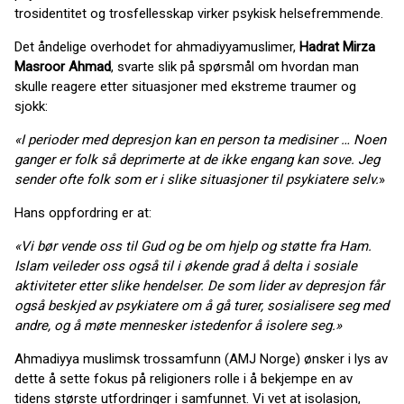
trosidentitet og trosfellesskap virker psykisk helsefremmende.
Det åndelige overhodet for ahmadiyyamuslimer,
Hadrat Mirza
Masroor Ahmad
,
svarte slik på spørsmål om hvordan man
skulle reagere etter situasjoner med ekstreme traumer og
sjokk:
«I perioder med depresjon kan en person ta medisiner … Noen
ganger er folk så deprimerte at de ikke engang kan sove. Jeg
sender ofte folk som er i slike situasjoner til psykiatere selv.
»
Hans oppfordring er at:
«Vi bør vende oss til Gud og be om hjelp og støtte fra Ham.
Islam veileder oss også til i økende grad å delta i sosiale
aktiviteter etter slike hendelser. De som lider av depresjon får
også beskjed av psykiatere om å gå turer, sosialisere seg med
andre, og å møte mennesker istedenfor å isolere seg.»
Ahmadiyya muslimsk trossamfunn (AMJ Norge) ønsker i lys av
dette å sette fokus på religioners rolle i å bekjempe en av
tidens største utfordringer i samfunnet. Vi vet at isolasjon,