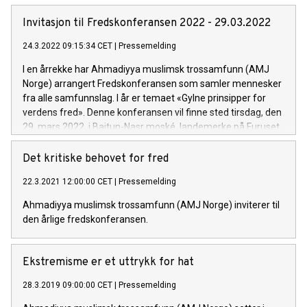
på Furuset, også kjent som Furuset moské.
Invitasjon til Fredskonferansen 2022 - 29.03.2022
24.3.2022 09:15:34 CET
|
Pressemelding
I en årrekke har Ahmadiyya muslimsk trossamfunn (AMJ
Norge) arrangert Fredskonferansen som samler mennesker
fra alle samfunnslag. I år er temaet «Gylne prinsipper for
verdens fred». Denne konferansen vil finne sted tirsdag, den
29. mars 2022, i Baitun-Nasr moské, landemerke på Furuset,
også kjent som Furuset moské.
Det kritiske behovet for fred
22.3.2021 12:00:00 CET
|
Pressemelding
Ahmadiyya muslimsk trossamfunn (AMJ Norge) inviterer til
den årlige fredskonferansen.
Ekstremisme er et uttrykk for hat
28.3.2019 09:00:00 CET
|
Pressemelding