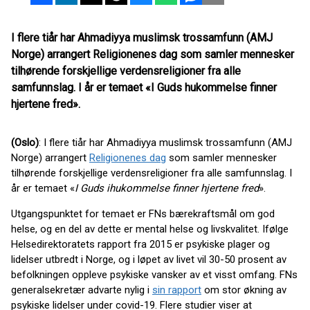
I flere tiår har Ahmadiyya muslimsk trossamfunn (AMJ
Norge) arrangert Religionenes dag som samler mennesker
tilhørende forskjellige verdensreligioner fra alle
samfunnslag. I år er temaet «I Guds hukommelse finner
hjertene fred».
(Oslo)
: I flere tiår har Ahmadiyya muslimsk trossamfunn (AMJ
Norge) arrangert
Religionenes dag
som samler mennesker
tilhørende forskjellige verdensreligioner fra alle samfunnslag. I
år er temaet «
I Guds ihukommelse finner hjertene fred
».
Utgangspunktet for temaet er FNs bærekraftsmål om god
helse, og en del av dette er mental helse og livskvalitet. Ifølge
Helsedirektoratets rapport fra 2015 er psykiske plager og
lidelser utbredt i Norge, og i løpet av livet vil 30-50 prosent av
befolkningen oppleve psykiske vansker av et visst omfang. FNs
generalsekretær advarte nylig i
sin rapport
om stor økning av
psykiske lidelser under covid-19.
Flere studier viser at