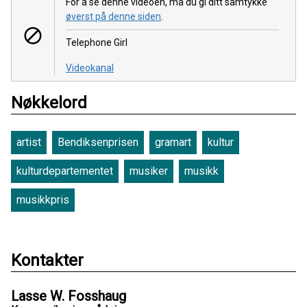
For å se denne videoen, må du gi ditt samtykke
øverst på denne siden
.
Telephone Girl
Videokanal
Nøkkelord
artist
Bendiksenprisen
gramart
kultur
kulturdepartementet
musiker
musikk
musikkpris
Kontakter
Lasse W. Fosshaug