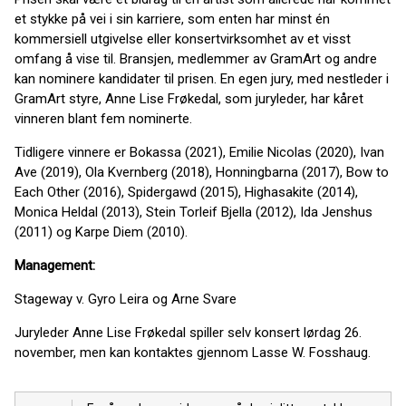
et stykke på vei i sin karriere, som enten har minst én
kommersiell utgivelse eller konsertvirksomhet av et visst
omfang å vise til. Bransjen, medlemmer av GramArt og andre
kan nominere kandidater til prisen. En egen jury, med nestleder i
GramArt styre, Anne Lise Frøkedal, som juryleder, har kåret
vinneren blant fem nominerte.
Tidligere vinnere er Bokassa (2021), Emilie Nicolas (2020), Ivan
Ave (2019), Ola Kvernberg (2018), Honningbarna (2017), Bow to
Each Other (2016), Spidergawd (2015), Highasakite (2014),
Monica Heldal (2013), Stein Torleif Bjella (2012), Ida Jenshus
(2011) og Karpe Diem (2010).
Management:
Stageway v. Gyro Leira og Arne Svare
Juryleder Anne Lise Frøkedal spiller selv konsert lørdag 26.
november, men kan kontaktes gjennom Lasse W. Fosshaug.