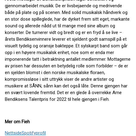
gjennomarbeidet musikk. De er livsbejaende og medrivende
både på plate og på scenen. Med solid musikalsk håndverk og
en stor dose spilleglede, har de dyrket frem sitt eget, markante
sound og allerede nådd ut til mange med sine album og
konserter. De turnerer vidt og bredt og er en fryd å se live –
årets Bendiksenvinnere leverer et sjeldent godt samspill på et
visuelt tydelig og oransje bakteppe. Et sylskarpt band som går
opp i en høyere musikalsk enhet, noe som er enda mer
imponerende tatt i betraktning antallet medlemmer. Mottagerne
av prisen har dessuten en betydelig rolle som forbilder – de er
en sjelden blomst i den norske musikalske floraen,
kompromissløse i sitt uttrykk viser de andre artister og
musikere at SÅNN, sånn kan det også låte. Denne gjengen har
en svært lovende fremtid. Det er en glede å overrekke Arne
Bendiksens Talentpris for 2022 til hele gjengen i Fieh.
Mer om Fieh
Nettside
Spotifyprofil