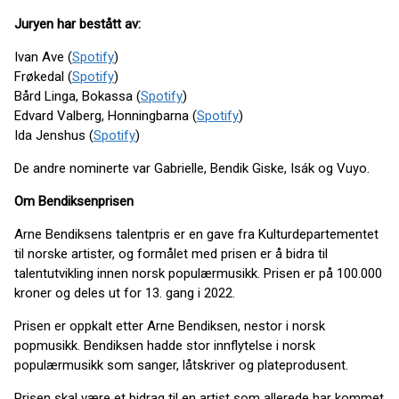
Juryen har bestått av:
Ivan Ave (
Spotify
)
Frøkedal (
Spotify
)
Bård Linga, Bokassa (
Spotify
)
Edvard Valberg, Honningbarna (
Spotify
)
Ida Jenshus (
Spotify
)
De andre nominerte var Gabrielle, Bendik Giske, Isák og Vuyo.
Om Bendiksenprisen
Arne Bendiksens talentpris er en gave fra Kulturdepartementet
til norske artister, og formålet med prisen er å bidra til
talentutvikling innen norsk populærmusikk. Prisen er på 100.000
kroner og deles ut for 13. gang i 2022.
Prisen er oppkalt etter Arne Bendiksen, nestor i norsk
popmusikk. Bendiksen hadde stor innflytelse i norsk
populærmusikk som sanger, låtskriver og plateprodusent.
Prisen skal være et bidrag til en artist som allerede har kommet