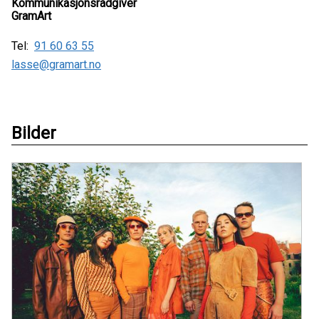
Kommunikasjonsrådgiver
GramArt
Tel:
91 60 63 55
lasse@gramart.no
Bilder