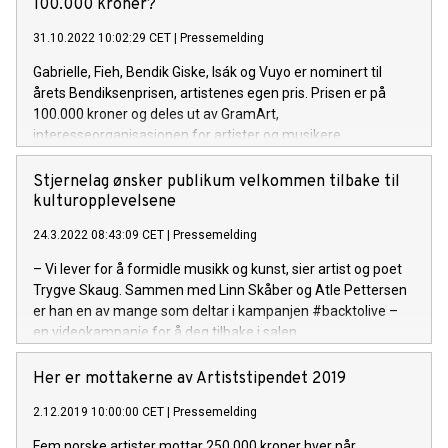
100.000 kroner?
31.10.2022 10:02:29 CET
|
Pressemelding
Gabrielle, Fieh, Bendik Giske, Isák og Vuyo er nominert til
årets Bendiksenprisen, artistenes egen pris. Prisen er på
100.000 kroner og deles ut av GramArt,
interesseorganisasjonen for artister og musikere.
Stjernelag ønsker publikum velkommen tilbake til
kulturopplevelsene
24.3.2022 08:43:09 CET
|
Pressemelding
– Vi lever for å formidle musikk og kunst, sier artist og poet
Trygve Skaug. Sammen med Linn Skåber og Atle Pettersen
er han en av mange som deltar i kampanjen #backtolive –
en videokampanje for å deg tilbake i salen.
Her er mottakerne av Artiststipendet 2019
2.12.2019 10:00:00 CET
|
Pressemelding
Fem norske artister mottar 250 000 kroner hver når