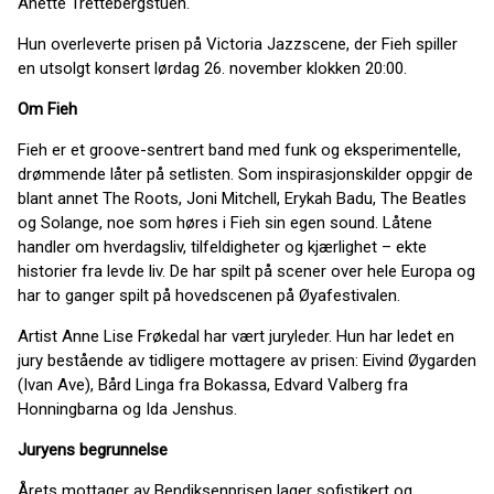
Anette Trettebergstuen.
Hun overleverte prisen på Victoria Jazzscene, der Fieh spiller
en utsolgt konsert lørdag 26. november klokken 20:00.
Om Fieh
Fieh er et groove-sentrert band med funk og eksperimentelle,
drømmende låter på setlisten. Som inspirasjonskilder oppgir de
blant annet The Roots, Joni Mitchell, Erykah Badu, The Beatles
og Solange, noe som høres i Fieh sin egen sound. Låtene
handler om hverdagsliv, tilfeldigheter og kjærlighet – ekte
historier fra levde liv. De har spilt på scener over hele Europa og
har to ganger spilt på hovedscenen på Øyafestivalen.
Artist Anne Lise Frøkedal har vært juryleder. Hun har ledet en
jury bestående av tidligere mottagere av prisen: Eivind Øygarden
(Ivan Ave), Bård Linga fra Bokassa, Edvard Valberg fra
Honningbarna og Ida Jenshus.
Juryens begrunnelse
Årets mottager av Bendiksenprisen ­lager sofistikert og