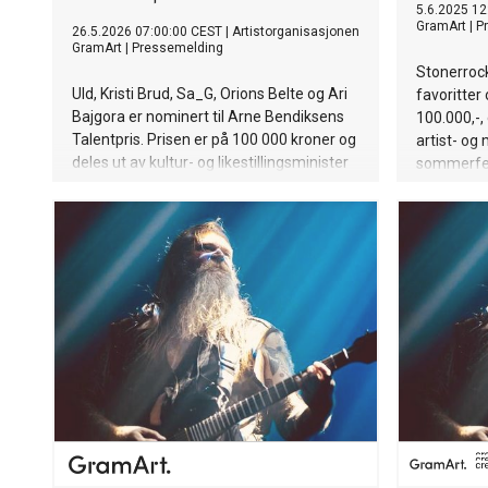
5.6.2025 12
GramArt
|
P
26.5.2026 07:00:00 CEST
|
Artistorganisasjonen
GramArt
|
Pressemelding
Stonerrock
Uld, Kristi Brud, Sa_G, Orions Belte og Ari
favoritter 
Bajgora er nominert til Arne Bendiksens
100.000,-,
Talentpris. Prisen er på 100 000 kroner og
artist- og
deles ut av kultur- og likestillingsminister
sommerfe
Lubna Jaffery 3. juni.