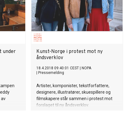
t under
Kunst-Norge i protest mot ny
åndsverklov
18.4.2018 09:40:01 CEST
|
NOPA
|
Pressemelding
 kampen
Artister, komponister, tekstforfattere,
Freddy
designere, illustratører, skuespillere og
 av
filmskapere står sammen i protest mot
forslaget til ny åndsverklov.