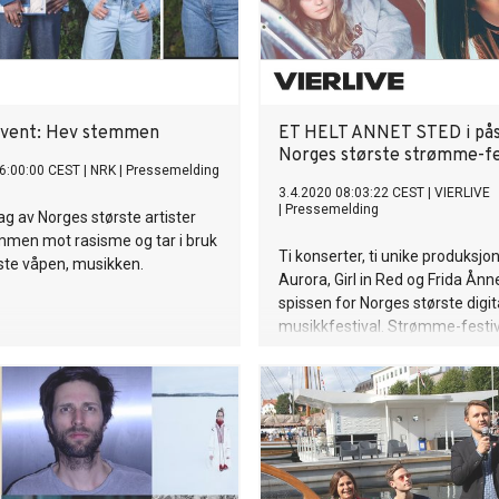
event: Hev stemmen
ET HELT ANNET STED i pås
Norges største strømme-fe
6:00:00 CEST
|
NRK
|
Pressemelding
3.4.2020 08:03:22 CEST
|
VIERLIVE
|
Pressemelding
lag av Norges største artister
mmen mot rasisme og tar i bruk
Ti konserter, ti unike produksjone
este våpen, musikken.
Aurora, Girl in Red og Frida Ånne
spissen for Norges største digit
musikkfestival. Strømme-festi
HELT ANNET STED har en lineu
matcher de store fysiske festiv
Norge, og skriver dermed et nytt 
musikkhistorien.