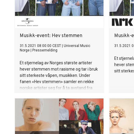
Musikk-event: Hev stemmen
Musikk-
31.5.2021 08:00:00 CEST
|
Universal Music
31.5.2021 0
Norge
|
Pressemelding
Et stjerne
Et stjernelag av Norges største artister
hever ste
hever stemmen mot rasisme og tar i bruk
sitt sterk
sitt sterkeste våpen, musikken. Under
fanen «Hev stemmen» samler en rekke
norske artister seg for å ta avstand fra
rasisme og jobbe for mangfold og
inkludering. «Hev stemmen» sendes på
NRK1 5.juni kl. 20.55. Programledere for
sendingen er Leo Ajkic og Fredrik Solvang.
– De fleste jeg kjenner og vet om som kan
oppleve rasisme, opplever rasisme i
Norge i dag. Likevel er det folk som nekter