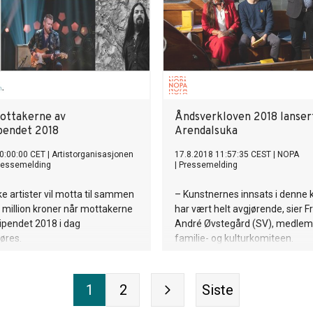
ottakerne av
Åndsverkloven 2018 lanser
ipendet 2018
Arendalsuka
0:00:00 CET
|
Artistorganisasjonen
17.8.2018 11:57:35 CEST
|
NOPA
ressemelding
|
Pressemelding
e artister vil motta til sammen
– Kunstnernes innsats i denne
million kroner når mottakerne
har vært helt avgjørende, sier 
tipendet 2018 i dag
André Øvstegård (SV), medlem
jøres.
familie- og kulturkomiteen.
1
2
Siste