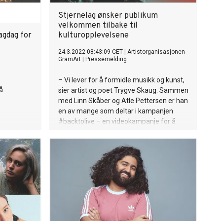
Stjernelag ønsker publikum
velkommen tilbake til
fagdag for
kulturopplevelsene
24.3.2022 08:43:09 CET
|
Artistorganisasjonen
GramArt
|
Pressemelding
– Vi lever for å formidle musikk og kunst,
å
sier artist og poet Trygve Skaug. Sammen
med Linn Skåber og Atle Pettersen er han
en av mange som deltar i kampanjen
#backtolive – en videokampanje for å
deg tilbake i salen.