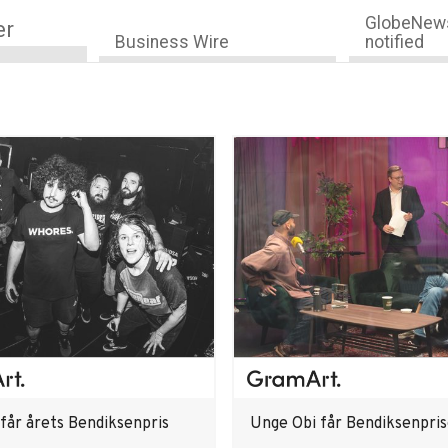
GlobeNews
er
Business Wire
notified
får årets Bendiksenpris
Unge Obi får Bendiksenpri