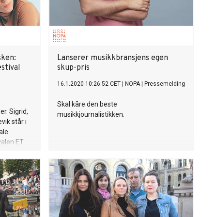
ken:
Lanserer musikkbransjens egen
stival
skup-pris
16.1.2020 10:26:52 CET
|
NOPA
|
Pressemelding
Skal kåre den beste
r. Sigrid,
musikkjournalistikken.
vik står i
ale
valen ET
p som
alene i
kapittel i