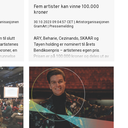
Fem artister kan vinne 100.000
kroner
ganisasjonen
30.10.2023 09:04:57 CET
|
Artistorganisasjonen
GramArt
|
Pressemelding
til slutt
ARY, Beharie, Cezinando, SKAAR og
artistenes
Tøyen holding er nominert til årets
kroner, en
Bendiksenpris – artistenes egen pris.
grunnelse
Prisen er på 100.000 kroner og deles ut av
GramArt.