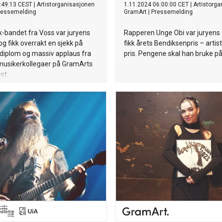
:49:13 CEST
|
Artistorganisasjonen
1.11.2024 06:00:00 CET
|
Artistorg
ressemelding
GramArt
|
Pressemelding
-bandet fra Voss var juryens
Rapperen Unge Obi var juryens 
og fikk overrakt en sjekk på
fikk årets Bendiksenpris – arti
 diplom og massiv applaus fra
pris. Pengene skal han bruke på 
 musikerkollegaer på GramArts
st.