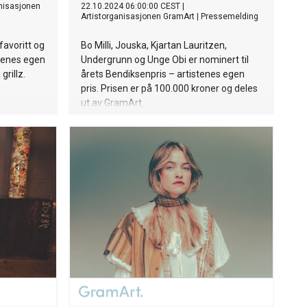
anisasjonen
22.10.2024 06:00:00 CEST
|
Artistorganisasjonen GramArt
|
Pressemelding
favoritt og
Bo Milli, Jouska, Kjartan Lauritzen,
stenes egen
Undergrunn og Unge Obi er nominert til
grillz.
årets Bendiksenpris – artistenes egen
pris. Prisen er på 100.000 kroner og deles
ut av GramArt.