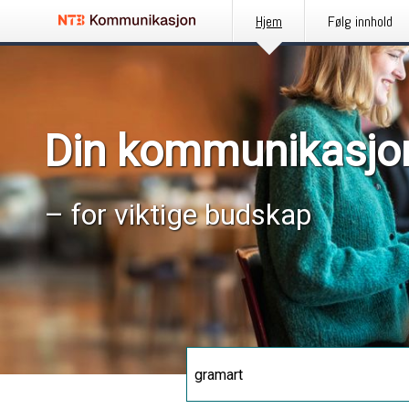
Hjem
Følg innhold
Din kommunikasjo
– for viktige budskap