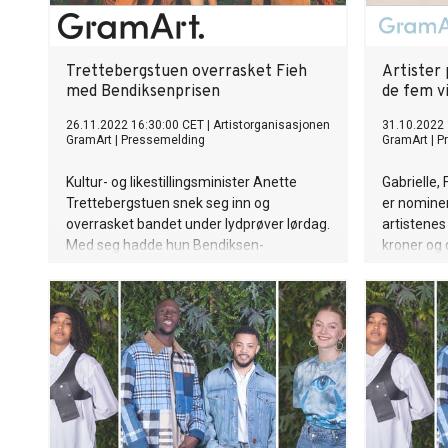
Trettebergstuen overrasket Fieh
Artister 
med Bendiksenprisen
de fem v
26.11.2022 16:30:00 CET
|
Artistorganisasjonen
31.10.2022 
GramArt
|
Pressemelding
GramArt
|
P
Kultur- og likestillingsminister Anette
Gabrielle, 
Trettebergstuen snek seg inn og
er nominer
overrasket bandet under lydprøver lørdag.
artistenes
Med seg hadde hun Bendiksen-
kroner og 
statuetten og 100.000 blanke kroner.
interesseo
musikere.