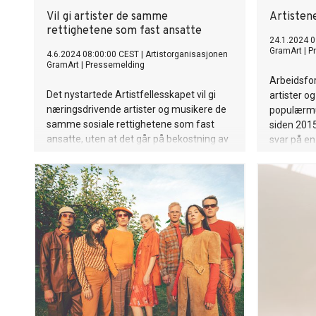
Vil gi artister de samme
Artisten
rettighetene som fast ansatte
24.1.2024 0
GramArt
|
P
4.6.2024 08:00:00 CEST
|
Artistorganisasjonen
GramArt
|
Pressemelding
Arbeidsfo
Det nystartede Artistfellesskapet vil gi
artister o
næringsdrivende artister og musikere de
populærmus
samme sosiale rettighetene som fast
siden 2015
ansatte, uten at det går på bekostning av
svar på en
frihet og kreativ kontroll.
utøver.