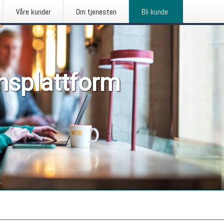
Våre kunder
Om tjenesten
Bli kunde
nsplattform