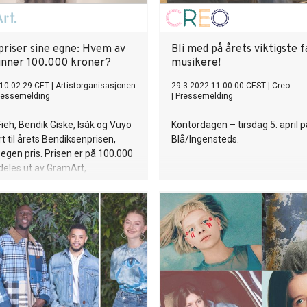
priser sine egne: Hvem av
Bli med på årets viktigste 
inner 100.000 kroner?
musikere!
10:02:29 CET
|
Artistorganisasjonen
29.3.2022 11:00:00 CEST
|
Creo
ressemelding
|
Pressemelding
Fieh, Bendik Giske, Isák og Vuyo
Kontordagen – tirsdag 5. april p
t til årets Bendiksenprisen,
Blå/Ingensteds.
 egen pris. Prisen er på 100.000
deles ut av GramArt,
rganisasjonen for artister og