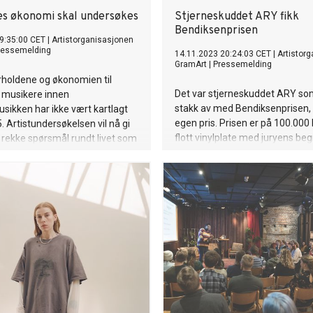
es økonomi skal undersøkes
Stjerneskuddet ARY fikk
Bendiksenprisen
9:35:00 CET
|
Artistorganisasjonen
ressemelding
14.11.2023 20:24:03 CET
|
Artistor
GramArt
|
Pressemelding
rholdene og økonomien til
Det var stjerneskuddet ARY som 
g musikere innen
stakk av med Bendiksenprisen, 
ikken har ikke vært kartlagt
egen pris. Prisen er på 100.000 
. Artistundersøkelsen vil nå gi
flott vinylplate med juryens be
 rekke spørsmål rundt livet som
og masse heder og ære.