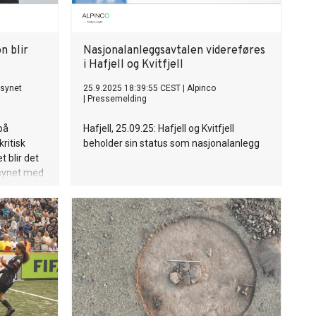
videre utvikling – og passer for deg som
kombinerer faglig tyngde med kulturell
forståelse, og som ønsker å bidra til et
teater der tegnspråk og døvekultur står i
n blir
Nasjonalanleggsavtalen videreføres
sentrum.
i Hafjell og Kvitfjell
lsynet
25.9.2025 18:39:55 CEST
|
Alpinco
|
Pressemelding
på
Hafjell, 25.09.25: Hafjell og Kvitfjell
ritisk
beholder sin status som nasjonalanlegg
t blir det
ilsynet med
 fem
ege