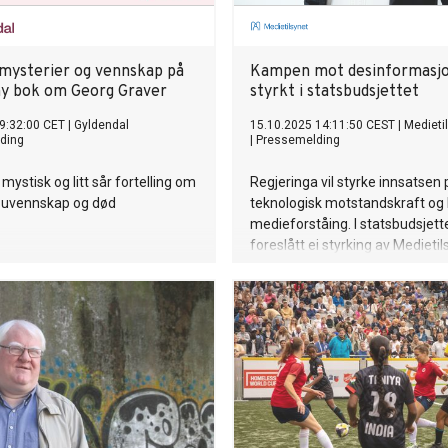
mysterier og vennskap på
Kampen mot desinformasjo
ny bok om Georg Graver
styrkt i statsbudsjettet
9:32:00 CET
|
Gyldendal
15.10.2025 14:11:50 CEST
|
Medieti
ding
|
Pressemelding
, mystisk og litt sår fortelling om
Regjeringa vil styrke innsatsen 
 uvennskap og død
teknologisk motstandskraft og k
medieforståing. I statsbudsjette
foreslått ei styrking av Mediet
åtte millionar kroner i tillegg til
millionar til skiping av eit nytt
forskingssenter på det offentl
ordskiftet.