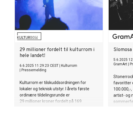
29 millioner fordelt til kulturrom i
Slomosa 
hele landet!
5.6.2025 12
GramArt
|
P
6.6.2025 11:29:23 CEST
|
Kulturrom
|
Pressemelding
Stonerrock
Kulturrom er tilskuddsordningen for
favoritter 
lokaler og teknisk utstyr. I årets første
100.000,-,
ordinære tildelingsrunde er
artist- og
29 millioner kroner fordelt på 169
sommerfe
søknader! Årets tildelinger viser en enorm
bredde og alt fra store satsninger på
transformasjon av gamle bygg, til viktige
investeringer i grunnleggende utstyr, ser
nå dagens lys takket være tilskudd fra