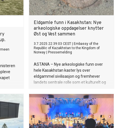
Eldgamle funn i Kasakhstan: Nye
arkeologiske oppdagelser knytter
ry
Øst og Vest sammen
up.
3.7.2025 22:39:03 CEST
|
Embassy of the
Republic of Kazakhstan to the Kingdom of
armeen
Norway
|
Pressemelding
ASTANA – Nye arkeologiske funn over
nisteren
hele Kasakhstan kaster lys over
ppleve
eldgammel sivilisasjon og fremhever
skapet
landets sentrale rolle som et kulturelt og
handelsmessig knutepunkt mellom Øst
og Vest. Fra keramikk fra Seljuk-perioden
i middelalderbyen Saraishyk til
gullsmykker fra Saka- og Wusun-tidene,
spenner funnene over store geografiske
områder og historiske epoker. Saraishyk:
Et middelaldersk knutepunkt for handel