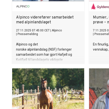
Alpinco viderefører samarbeidet
Mumier, 
med alpinlandslaget
prøve – 
27.11.2025 07:45:00 CET
|
Alpinco
7.11.2025 0
|
Pressemelding
|
Pressemel
Alpinco og det
En finurlig
norske alpinlandslag (NSF) forlenger
vennskap,
samarbeidet som har gjort Hafjell og
Kvitfjell til landslagets viktigste
treningsbase. Den nye avtalen innebærer
at Alpinco fortsetter med å legge til rette
for trening, samlinger og
overnatting i begge destinasjoner.