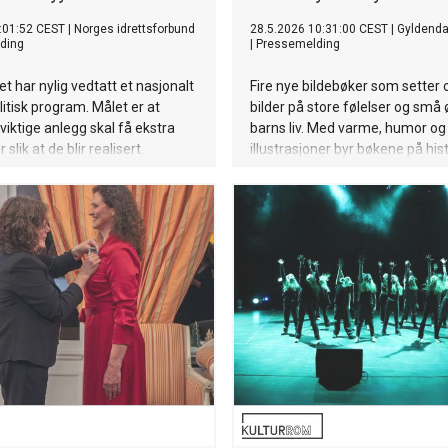
:01:52 CEST
|
Norges idrettsforbund
28.5.2026 10:31:00 CEST
|
Gyldenda
ding
|
Pressemelding
et har nylig vedtatt et nasjonalt
Fire nye bildebøker som setter 
itisk program. Målet er at
bilder på store følelser og små ø
 viktige anlegg skal få ekstra
barns liv. Med varme, humor og
 slik at de blir realisert.
illustrasjoner byr bøkene på his
både underholder og åpner for 
samtaler mellom barn og voksn