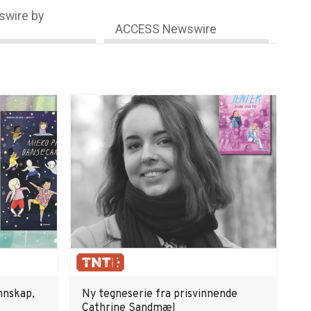
wire by
ACCESS Newswire
nnskap,
Ny tegneserie fra prisvinnende
Cathrine Sandmæl