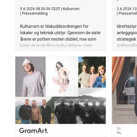
5.6.2026 08:00:00 CEST
|
Kulturrom
2.6.2026 13
|
Pressemelding
|
Pressemel
Kulturrom er tilskuddsordningen for
Idrettsstyr
lokaler og teknisk utstyr. Gjennom de siste
anleggspol
årene er potten nesten doblet, noe som
strategisk
betyr at enda flere kulturaktører i hele
spillemidler
landet får innvilget tilskudd. Hele 43 555
040 kroner er så langt fordelt på 263
innvilgede søknader. Se hvem som fikk
tilskudd i ditt fylke!