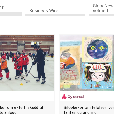
GlobeNews
er
Business Wire
notified
ber om økte tilskudd til
Bildebøker om følelser, ve
te anlegg
fantasi og undring