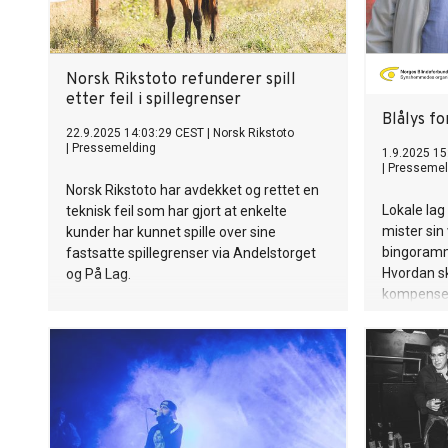
Norsk Rikstoto refunderer spill
etter feil i spillegrenser
Blålys fo
22.9.2025 14:03:29 CEST
|
Norsk Rikstoto
|
Pressemelding
1.9.2025 15
|
Pressemel
Norsk Rikstoto har avdekket og rettet en
Lokale lag
teknisk feil som har gjort at enkelte
mister sin 
kunder har kunnet spille over sine
bingoramm
fastsatte spillegrenser via Andelstorget
Hvordan sk
og På Lag.
kompenser