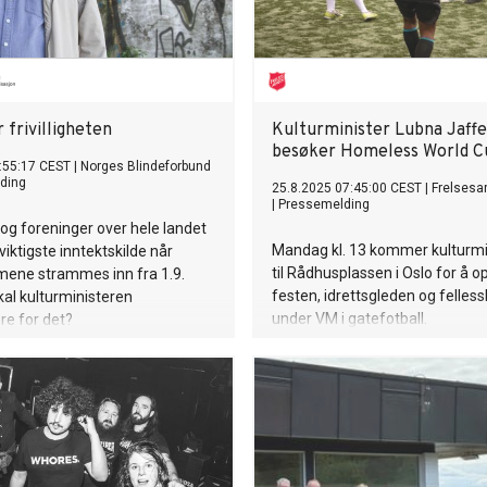
r frivilligheten
Kulturminister Lubna Jaffe
besøker Homeless World C
:55:17 CEST
|
Norges Blindeforbund
ding
25.8.2025 07:45:00 CEST
|
Frelses
|
Pressemelding
 og foreninger over hele landet
Mandag kl. 13 kommer kulturmi
viktigste inntektskilde når
til Rådhusplassen i Oslo for å o
ene strammes inn fra 1.9.
festen, idrettsgleden og felles
al kulturministeren
under VM i gatefotball.
e for det?