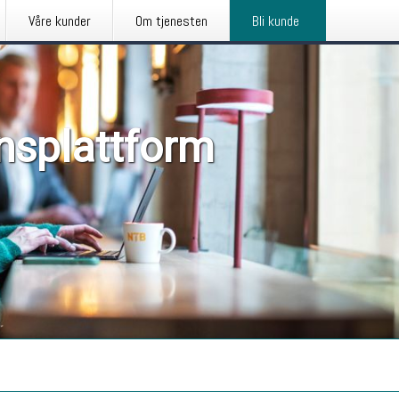
Våre kunder
Om tjenesten
Bli kunde
nsplattform