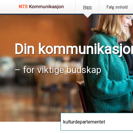
Hjem
Følg innhold
Din kommunikasjo
– for viktige budskap