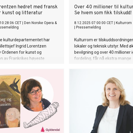
orentzen hedret med fransk
Over 40 millioner til kultu
 kunst og litteratur
Se hvem som fikk tilskudd!
10:28:06 CET
|
Den Norske Opera &
8.12.2025 07:00:00 CET
|
Kulturrom
ssemelding
|
Pressemelding
ke kulturdepartementet har
Kulturrom er tilskuddsordninge
llettsjef Ingrid Lorentzen
lokaler og teknisk utstyr. Med ø
 av Ordenen for kunst og
bevilgning og over 40 millioner ig
 en av Frankrikes høyeste
fordeling, får nå ekstra mange
r innen kunstfeltet. Hun
kulturaktører i hele landet bedre
korasjonen under en seremoni i
for øving og fremføring av mus
e ambassadørboligen i Oslo i
og teater! Se hvem som fikk tilsk
esember.
fylke!