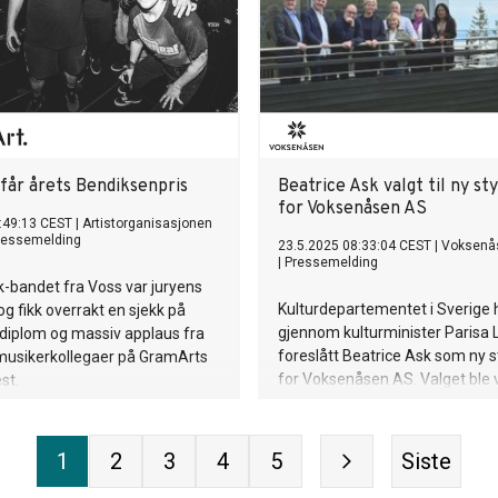
får årets Bendiksenpris
Beatrice Ask valgt til ny st
for Voksenåsen AS
:49:13 CEST
|
Artistorganisasjonen
ressemelding
23.5.2025 08:33:04 CEST
|
Voksenå
|
Pressemelding
-bandet fra Voss var juryens
Kulturdepartementet i Sverige h
og fikk overrakt en sjekk på
gjennom kulturminister Parisa L
 diplom og massiv applaus fra
foreslått Beatrice Ask som ny s
 musikerkollegaer på GramArts
for Voksenåsen AS. Valget ble 
st.
selskapets generalforsamling 2
Oslo. – Jeg er glad over å nomi
Beatrice Ask som styreleder fo
1
2
3
4
5
Siste
Voksenåsen. Hennes bakgrunn
statsråd og landshövding passe