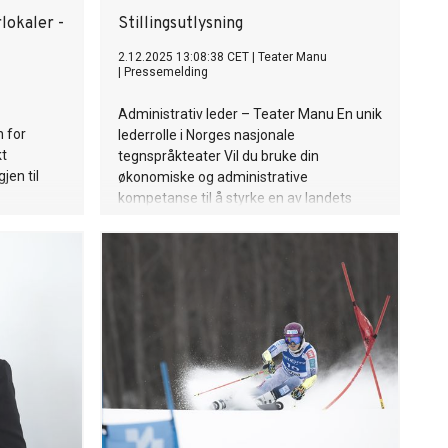
rlokaler -
Stillingsutlysning
2.12.2025 13:08:38 CET
|
Teater Manu
|
Pressemelding
Administrativ leder – Teater Manu En unik
n for
lederrolle i Norges nasjonale
kt
tegnspråkteater Vil du bruke din
jen til
økonomiske og administrative
kompetanse til å styrke en av landets
 lokaler
mest særegne kunstinstitusjoner? Teater
ikk, dans
Manu er Norges nasjonale
udd i ditt
tegnspråkteater, og produserer
profesjonell scenekunst. Vårt
kjernepublikum er den tegnspråklige
befolkningen, men forestillingene er også
åpne og tilgjengelige for alle. Vi søker nå
en administrativ leder med solid
økonomisk forståelse, god struktur og
trygg forankring i det tegnspråklige
miljøet. Stillingen er sentral i teatrets