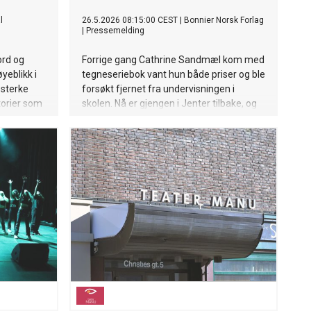
l
26.5.2026 08:15:00 CEST
|
Bonnier Norsk Forlag
|
Pressemelding
ord og
Forrige gang Cathrine Sandmæl kom med
yeblikk i
tegneseriebok vant hun både priser og ble
 sterke
forsøkt fjernet fra undervisningen i
torier som
skolen. Nå er gjengen i Jenter tilbake, og
viktige
ja, det blir kyssing i denne boken også.
e.