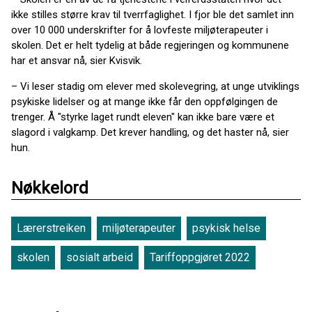
ikke stilles større krav til tverrfaglighet. I fjor ble det samlet inn
over 10 000 underskrifter for å lovfeste miljøterapeuter i
skolen. Det er helt tydelig at både regjeringen og kommunene
har et ansvar nå, sier Kvisvik.
– Vi leser stadig om elever med skolevegring, at unge utviklings
psykiske lidelser og at mange ikke får den oppfølgingen de
trenger. Å "styrke laget rundt eleven" kan ikke bare være et
slagord i valgkamp. Det krever handling, og det haster nå, sier
hun.
Nøkkelord
Lærerstreiken
miljøterapeuter
psykisk helse
skolen
sosialt arbeid
Tariffoppgjøret 2022