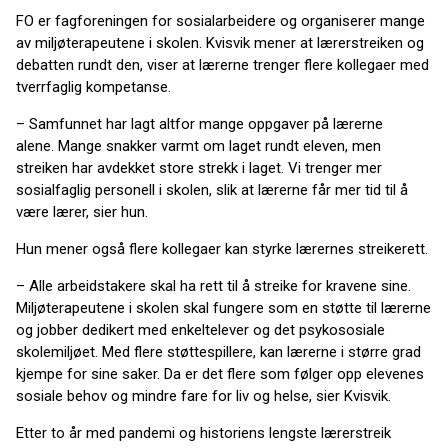
FO er fagforeningen for sosialarbeidere og organiserer mange
av miljøterapeutene i skolen. Kvisvik mener at lærerstreiken og
debatten rundt den, viser at lærerne trenger flere kollegaer med
tverrfaglig kompetanse.
– Samfunnet har lagt altfor mange oppgaver på lærerne
alene. Mange snakker varmt om laget rundt eleven, men
streiken har avdekket store strekk i laget. Vi trenger mer
sosialfaglig personell i skolen, slik at lærerne får mer tid til å
være lærer, sier hun.
Hun mener også flere kollegaer kan styrke lærernes streikerett.
– Alle arbeidstakere skal ha rett til å streike for kravene sine.
Miljøterapeutene i skolen skal fungere som en støtte til lærerne
og jobber dedikert med enkeltelever og det psykososiale
skolemiljøet. Med flere støttespillere, kan lærerne i større grad
kjempe for sine saker. Da er det flere som følger opp elevenes
sosiale behov og mindre fare for liv og helse, sier Kvisvik.
Etter to år med pandemi og historiens lengste lærerstreik