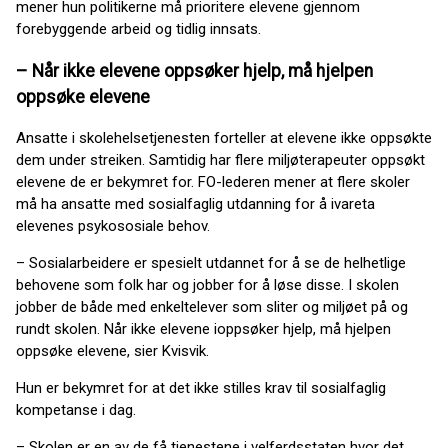
mener hun politikerne må prioritere elevene gjennom
forebyggende arbeid og tidlig innsats.
– Når ikke elevene oppsøker hjelp, må hjelpen
oppsøke elevene
Ansatte i skolehelsetjenesten forteller at elevene ikke oppsøkte
dem under streiken. Samtidig har flere miljøterapeuter oppsøkt
elevene de er bekymret for. FO-lederen mener at flere skoler
må ha ansatte med sosialfaglig utdanning for å ivareta
elevenes psykososiale behov.
– Sosialarbeidere er spesielt utdannet for å se de helhetlige
behovene som folk har og jobber for å løse disse. I skolen
jobber de både med enkeltelever som sliter og miljøet på og
rundt skolen. Når ikke elevene ioppsøker hjelp, må hjelpen
oppsøke elevene, sier Kvisvik.
Hun er bekymret for at det ikke stilles krav til sosialfaglig
kompetanse i dag.
– Skolen er en av de få tjenestene i velferdsstaten hvor det