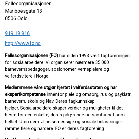
Fellesorganisasjonen
Mariboesgate 13
0506
Oslo
919 19 916
http://www.fo.no
Fellesorganisasjonen (FO)
har siden 1993 vært fagforeningen
for sosialarbeidere. Vi organiserer nærmere 35 000
barnevernspedagoger, sosionomer, vernepleiere og
velferdsvitere i Norge.
Medlemmene våre utgjør hjertet i velferdsstaten og har
ekspertkompetanse
innenfor pleie og omsorg, rus og psykiatri,
barnevern, skole og Nav. Deres fagkunnskap
hjelper. Sosialarbeidere skaper verdier og muligheter til det
beste for den enkelte, deres pårørende og samfunnet som
helhet. Uten dem vil helsemessige og sosiale belastninger
ramme flere og hardere. FO er deres fagforening.