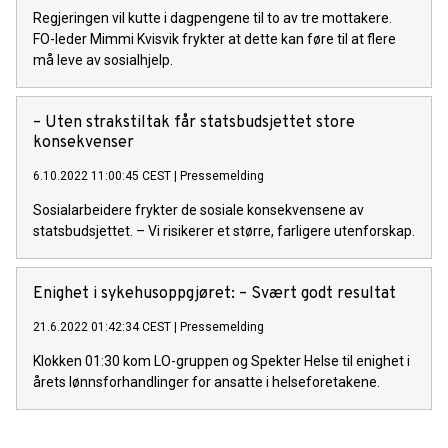
Regjeringen vil kutte i dagpengene til to av tre mottakere.
FO-leder Mimmi Kvisvik frykter at dette kan føre til at flere
må leve av sosialhjelp.
– Uten strakstiltak får statsbudsjettet store
konsekvenser
6.10.2022 11:00:45 CEST
|
Pressemelding
Sosialarbeidere frykter de sosiale konsekvensene av
statsbudsjettet. – Vi risikerer et større, farligere utenforskap.
Enighet i sykehusoppgjøret: – Svært godt resultat
21.6.2022 01:42:34 CEST
|
Pressemelding
Klokken 01:30 kom LO-gruppen og Spekter Helse til enighet i
årets lønnsforhandlinger for ansatte i helseforetakene.