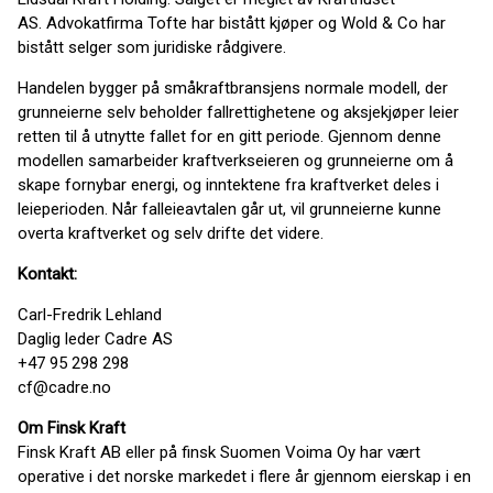
AS. Advokatfirma Tofte har bistått kjøper og Wold & Co har
bistått selger som juridiske rådgivere.
Handelen bygger på småkraftbransjens normale modell, der
grunneierne selv beholder fallrettighetene og aksjekjøper leier
retten til å utnytte fallet for en gitt periode. Gjennom denne
modellen samarbeider kraftverkseieren og grunneierne om å
skape fornybar energi, og inntektene fra kraftverket deles i
leieperioden. Når falleieavtalen går ut, vil grunneierne kunne
overta kraftverket og selv drifte det videre.
Kontakt:
Carl-Fredrik Lehland
Daglig leder Cadre AS
+47 95 298 298
cf@cadre.no
Om Finsk Kraft
Finsk Kraft AB eller på finsk Suomen Voima Oy har vært
operative i det norske markedet i flere år gjennom eierskap i en