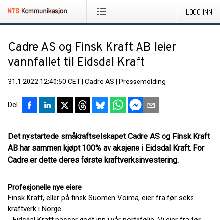
LOGG INN
Cadre AS og Finsk Kraft AB leier
vannfallet til Eidsdal Kraft
31.1.2022 12:40:50 CET
|
Cadre AS
|
Pressemelding
Del
Det nystartede småkraftselskapet Cadre AS og Finsk Kraft
AB har sammen kjøpt 100% av aksjene i Eidsdal Kraft. For
Cadre er dette deres første kraftverksinvestering.
Profesjonelle nye eiere
Finsk Kraft, eller på finsk Suomen Voima, eier fra før seks
kraftverk i Norge.
- Eidsdal Kraft passer godt inn i vår portefølje. Vi eier fra før