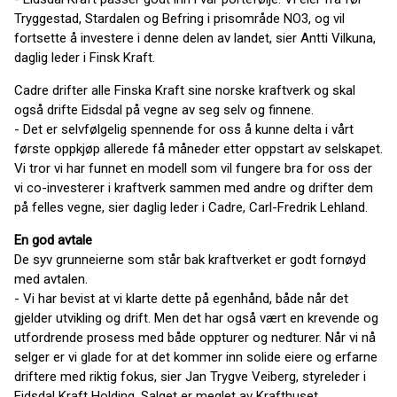
Tryggestad, Stardalen og Befring i prisområde NO3, og vil
fortsette å investere i denne delen av landet, sier Antti Vilkuna,
daglig leder i Finsk Kraft.
Cadre drifter alle Finska Kraft sine norske kraftverk og skal
også drifte Eidsdal på vegne av seg selv og finnene.
- Det er selvfølgelig spennende for oss å kunne delta i vårt
første oppkjøp allerede få måneder etter oppstart av selskapet.
Vi tror vi har funnet en modell som vil fungere bra for oss der
vi co-investerer i kraftverk sammen med andre og drifter dem
på felles vegne, sier daglig leder i Cadre, Carl-Fredrik Lehland.
En god avtale
De syv grunneierne som står bak kraftverket er godt fornøyd
med avtalen.
- Vi har bevist at vi klarte dette på egenhånd, både når det
gjelder utvikling og drift. Men det har også vært en krevende og
utfordrende prosess med både oppturer og nedturer. Når vi nå
selger er vi glade for at det kommer inn solide eiere og erfarne
driftere med riktig fokus, sier Jan Trygve Veiberg, styreleder i
Eidsdal Kraft Holding. Salget er meglet av Krafthuset