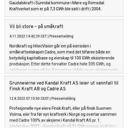
Gaudalskraft i Sunndal kommune i Møre og Romsdal.
Kraftverket som er på 7,3 GWh ble satt i drift i 2004.
Vil bli store – på småkraft
4.11.2022 14:42:29 CET
|
Pressemelding
Nordkraft og HitecVision går inn på eiersiden i
småkraftselskapet Cadre, som med det tilføres både en
betydelig kapitalbase og eierskap til 100 GWh eksisterende
produksjon. Etter dette forvalter Cadre hele 335 GWh, og
selskapet rustes nå for å investere i både ny og eksisterende
småkraft over hele landet.
Grunneierne ved Kandal Kraft AS leier ut vannfall til
Finsk Kraft AB og Cadre AS
12.8.2022 07:10:00 CEST
|
Pressemelding
Profesjonelle nye eiere Finsk Kraft, eller på finsk Suomen
Voima, eier fra før syv kraftverk i Norge og overtar sammen
med Cadre 100% av aksjene i Kandal Kraft AS pr. 1.
september 2022. - Kandal Kraft på 21 GWh passer godt inn i