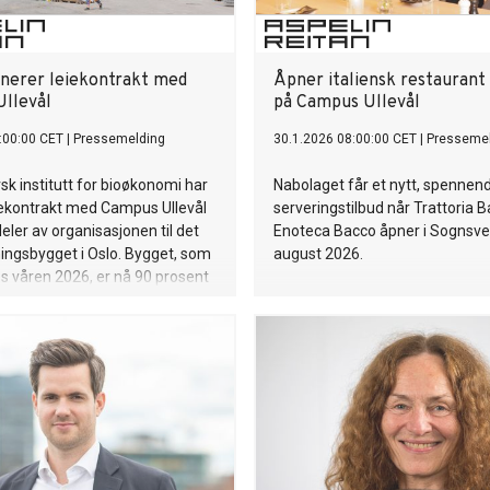
gnerer leiekontrakt med
Åpner italiensk restaurant 
llevål
på Campus Ullevål
:00:00 CET
|
Pressemelding
30.1.2026 08:00:00 CET
|
Presseme
rsk institutt for bioøkonomi har
Nabolaget får et nytt, spennen
iekontrakt med Campus Ullevål
serveringstilbud når Trattoria 
deler av organisasjonen til det
Enoteca Bacco åpner i Sognsvei
ingsbygget i Oslo. Bygget, som
august 2026.
les våren 2026, er nå 90 prosent