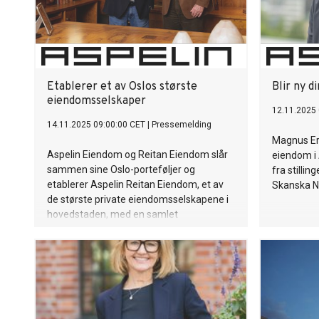
Etablerer et av Oslos største
Blir ny d
eiendomsselskaper
12.11.2025 
14.11.2025 09:00:00 CET
|
Pressemelding
Magnus Erv
Aspelin Eiendom og Reitan Eiendom slår
eiendom i
sammen sine Oslo-porteføljer og
fra stillin
etablerer Aspelin Reitan Eiendom, et av
Skanska N
de største private eiendomsselskapene i
hovedstaden, med en samlet
eiendomsverdi på rundt 19 milliarder
kroner.