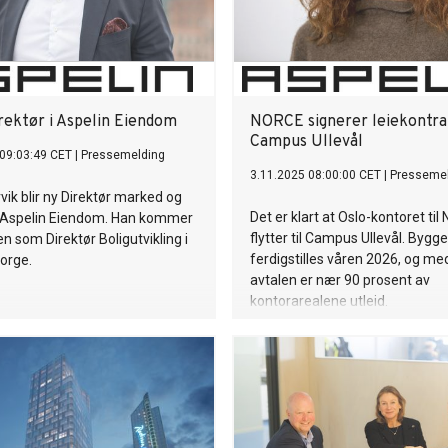
irektør i Aspelin Eiendom
NORCE signerer leiekontr
Campus Ullevål
09:03:49 CET
|
Pressemelding
3.11.2025 08:00:00 CET
|
Presseme
ik blir ny Direktør marked og
Det er klart at Oslo-kontoret ti
 Aspelin Eiendom. Han kommer
flytter til Campus Ullevål. Bygge
gen som Direktør Boligutvikling i
ferdigstilles våren 2026, og m
orge.
avtalen er nær 90 prosent av
kontorarealene utleid.