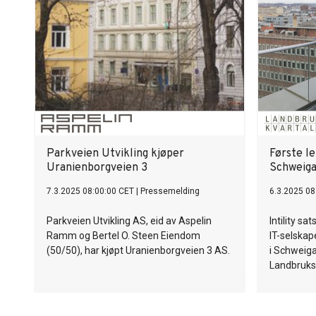
Parkveien Utvikling kjøper
Første le
Uranienborgveien 3
Schweig
7.3.2025 08:00:00 CET
|
Pressemelding
6.3.2025 08
Parkveien Utvikling AS, eid av Aspelin
Intility s
Ramm og Bertel O. Steen Eiendom
IT-selskape
(50/50), har kjøpt Uranienborgveien 3 AS.
i Schweiga
Landbruksk