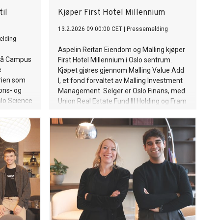
til
Kjøper First Hotel Millennium
13.2.2026 09:00:00 CET
|
Pressemelding
elding
Aspelin Reitan Eiendom og Malling kjøper
 på Campus
First Hotel Millennium i Oslo sentrum.
e
Kjøpet gjøres gjennom Malling Value Add
rien som
I, et fond forvaltet av Malling Investment
jons- og
Management. Selger er Oslo Finans, med
slo Science
Union Real Estate Fund III Holding og Fram
g steg i
som bakenforliggende eiere.
 Norge.