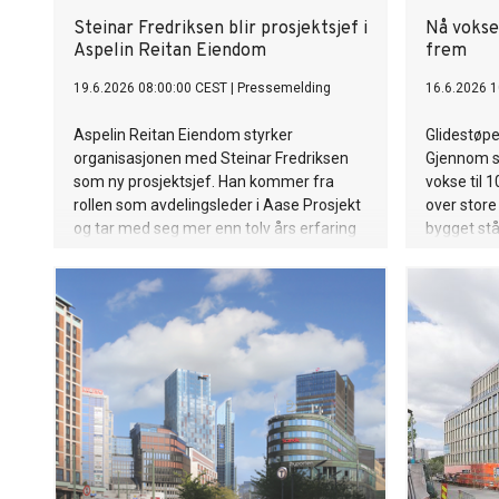
Steinar Fredriksen blir prosjektsjef i
Nå vokse
Aspelin Reitan Eiendom
frem
19.6.2026 08:00:00 CEST
|
Pressemelding
16.6.2026 1
Aspelin Reitan Eiendom styrker
Glidestøpe
organisasjonen med Steinar Fredriksen
Gjennom s
som ny prosjektsjef. Han kommer fra
vokse til 
rollen som avdelingsleder i Aase Prosjekt
over store
og tar med seg mer enn tolv års erfaring
bygget står
fra prosjekt- og eiendomsbransjen.
høyhus ov
åpnet i 19