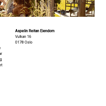
Aspelin Reitan Eiendom
Vulkan 16
0178
Oslo
e
ar
og
et