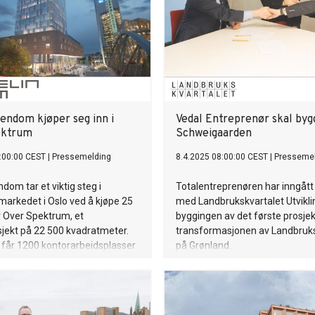
iendom kjøper seg inn i
Vedal Entreprenør skal byg
ektrum
Schweigaarden
:00:00 CEST
|
Pressemelding
8.4.2025 08:00:00 CEST
|
Presseme
dom tar et viktig steg i
Totalentreprenøren har inngått
arkedet i Oslo ved å kjøpe 25
med Landbrukskvartalet Utvikl
v Over Spektrum, et
byggingen av det første prosjek
jekt på 22 500 kvadratmeter.
transformasjonen av Landbruks
 får 1200 kontorarbeidsplasser
på Grønland.
 ferdig i 2028/29.