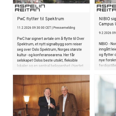
PwC flytter til Spektrum
NIBIO si
Campus U
11.2.2026 09:30:00 CET
|
Pressemelding
9.2.2026 09
PwC har signert avtale om å flytte til Over
NIBIO - No
Spektrum, et nytt signalbygg som reiser
inngått le
seg over Oslo Spektrum, Norges største
og flytter 
kultur- og konferansearena. Her får
nye forskn
selskapet Oslos beste utsikt, fleksible
ferdigstil
lokaler og en sentral beliggenhet i hjertet
utleid.
av byen når bygget står ferdig i 2029. Med
denne avtalen er nær 83 prosent av
lokalene utleid.