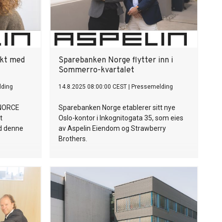
akt med
Sparebanken Norge flytter inn i
Sommerro-kvartalet
lding
14.8.2025 08:00:00 CEST
|
Pressemelding
l NORCE
Sparebanken Norge etablerer sitt nye
t
Oslo-kontor i Inkognitogata 35, som eies
ed denne
av Aspelin Eiendom og Strawberry
Brothers.