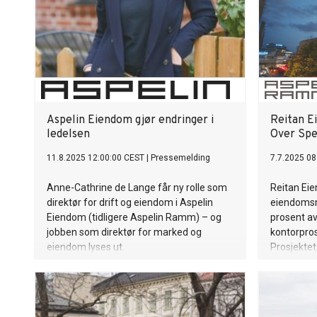
Aspelin Eiendom gjør endringer i
Reitan E
ledelsen
Over Sp
11.8.2025 12:00:00 CEST
|
Pressemelding
7.7.2025 08
Anne-Cathrine de Lange får ny rolle som
Reitan Eien
direktør for drift og eiendom i Aspelin
eiendomsm
Eiendom (tidligere Aspelin Ramm) – og
prosent a
jobben som direktør for marked og
kontorpros
eiendom lyses ut.
Prosjektet
og skal stå