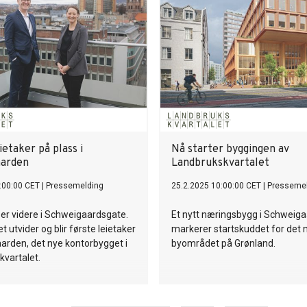
ietaker på plass i
Nå starter byggingen av
aarden
Landbrukskvartalet
:00:00 CET
|
Pressemelding
25.2.2025 10:00:00 CET
|
Presseme
atser videre i Schweigaardsgate.
Et nytt næringsbygg i Schweiga
t utvider og blir første leietaker
markerer startskuddet for det 
arden, det nye kontorbygget i
byområdet på Grønland.
vartalet.