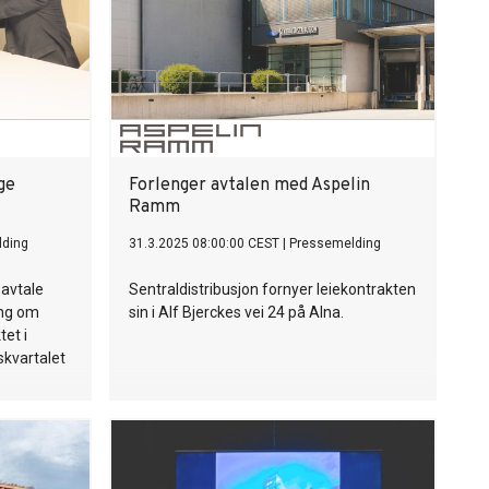
ge
Forlenger avtalen med Aspelin
Ramm
lding
31.3.2025 08:00:00 CEST
|
Pressemelding
 avtale
Sentraldistribusjon fornyer leiekontrakten
ing om
sin i Alf Bjerckes vei 24 på Alna.
tet i
kvartalet