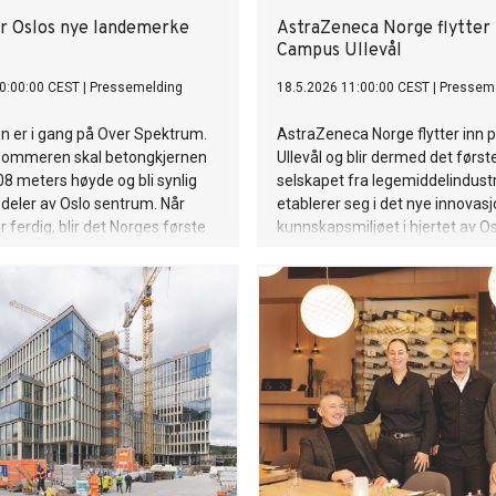
r Oslos nye landemerke
AstraZeneca Norge flytter 
Campus Ullevål
0:00:00 CEST
|
Pressemelding
18.5.2026 11:00:00 CEST
|
Pressem
n er i gang på Over Spektrum.
AstraZeneca Norge flytter inn
ommeren skal betongkjernen
Ullevål og blir dermed det først
108 meters høyde og bli synlig
selskapet fra legemiddelindust
 deler av Oslo sentrum. Når
etablerer seg i det nye innovas
 ferdig, blir det Norges første
kunnskapsmiljøet i hjertet av O
er 100 meter siden Oslo Plaza
City. Flyttingen markerer et vikti
90.
selskapets langsiktige satsing i