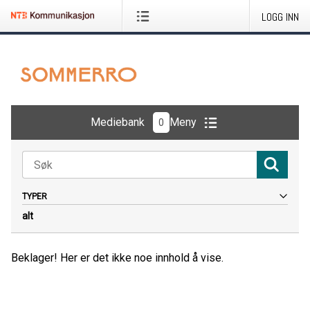
LOGG INN
Mediebank
Meny
0
TYPER
alt
Alt
Bilder
Beklager! Her er det ikke noe innhold å vise.
Logoer
Dokumenter