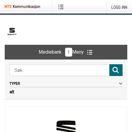
LOGG INN
Mediebank
Meny
1
TYPER
alt
Alt
Bilder
Logoer
Dokumenter