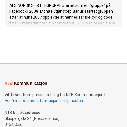
ALS NORSK STØTTEGRUPPE startet som en ”gruppe” på
Facebook i 2008. Mona Hytjanstorp Bahus startet gruppen
etter at hun i 2007 opplevde at hennes far ble syk og døde
etter 7 måneder med sykdommen ALS. Hun følte seg alene
med spørsmål og frustrasjon, mangel på kunnskap hos
helsevesenet, hun følte at det var vanskelig å finne noen
som forstod sjokket og sorgen. Hennes ønske om at andre
skulle slippe den samme ensomhetsfølelsen og følelsen av
å kjempe kampen alene ble derfor starten på dette arbeidet.
Vil du sende en pressemelding fra NTB Kommunikasjon?
Her finner du mer informasjon om tjenesten
NTB besøksadresse
Skippergata 24 (Pressens hus)
0154 Oslo