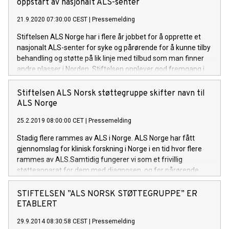
helsesektoren som vil bidra med sine kunnskaper og
oppstart av nasjonalt ALS-senter
erfaringer knyttet til ALS. Det vil også bli flere møter med
21.9.2020 07:30:00 CEST
|
Pressemelding
familier som er direkte berørt av ALS, både pasienter og
pårørende.
Stiftelsen ALS Norge har i flere år jobbet for å opprette et
nasjonalt ALS-senter for syke og pårørende for å kunne tilby
behandling og støtte på lik linje med tilbud som man finner
andre plasser i Norden. Stiftelsen opplever god fremgang i
prosjektet, og har nå vært i møte med helseminister Bent
Høie for å diskutere ulike løsningsforslag.
Stiftelsen ALS Norsk støttegruppe skifter navn til
ALS Norge
25.2.2019 08:00:00 CET
|
Pressemelding
Stadig flere rammes av ALS i Norge. ALS Norge har fått
gjennomslag for klinisk forskning i Norge i en tid hvor flere
rammes av ALS.Samtidig fungerer vi som et frivillig
støtteapparat for dem med diagnosen, og for pårørende.
STIFTELSEN ”ALS NORSK STØTTEGRUPPE” ER
ETABLERT
29.9.2014 08:30:58 CEST
|
Pressemelding