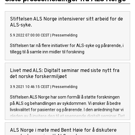
Stiftelsen ALS Norge intensiverer sitt arbeid for de
ALS-syke.
5.9.2022 07:00:00 CEST
|
Pressemelding
Stiftelsen tar nå flere initiativer for ALS-syke og pårørende, i
tillegg til å samle inn midler til forskning
Livet med ALS: Digitalt seminar med siste nytt fra
det norske forskermiljøet
3.9.2021 10:46:15 CEST
|
Pressemelding
Stiftelsen ALS Norge har som formål å støtte forskningen
på ALS og behandlingen av sykdommen. Vi ønsker å bedre
livskvalitet for pasienter og pårørende. I den anledning har vi
gleden av å invitere deg til et spennende digitalt seminar. Det
blir et fullspekket program med innslag fra forskere som
kommer med siste nytt, og fagpersoner innenfor
ALS Norge i møte med Bent Høie for å diskutere