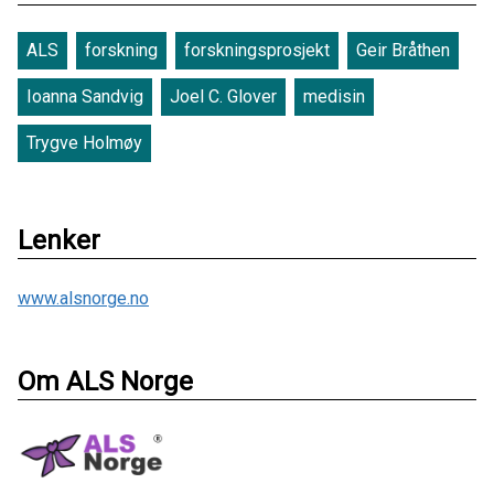
ALS
forskning
forskningsprosjekt
Geir Bråthen
Ioanna Sandvig
Joel C. Glover
medisin
Trygve Holmøy
Lenker
www.alsnorge.no
Om ALS Norge