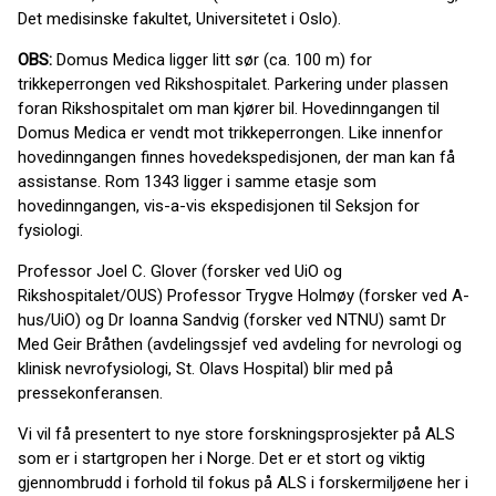
Det medisinske fakultet, Universitetet i Oslo).
OBS:
Domus Medica ligger litt sør (ca. 100 m) for
trikkeperrongen ved Rikshospitalet. Parkering under plassen
foran Rikshospitalet om man kjører bil. Hovedinngangen til
Domus Medica er vendt mot trikkeperrongen. Like innenfor
hovedinngangen finnes hovedekspedisjonen, der man kan få
assistanse. Rom 1343 ligger i samme etasje som
hovedinngangen, vis-a-vis ekspedisjonen til Seksjon for
fysiologi.
Professor Joel C. Glover (forsker ved UiO og
Rikshospitalet/OUS) Professor Trygve Holmøy (forsker ved A-
hus/UiO) og Dr Ioanna Sandvig (forsker ved NTNU) samt Dr
Med Geir Bråthen (avdelingssjef ved avdeling for nevrologi og
klinisk nevrofysiologi, St. Olavs Hospital) blir med på
pressekonferansen.
Vi vil få presentert to nye store forskningsprosjekter på ALS
som er i startgropen her i Norge. Det er et stort og viktig
gjennombrudd i forhold til fokus på ALS i forskermiljøene her i