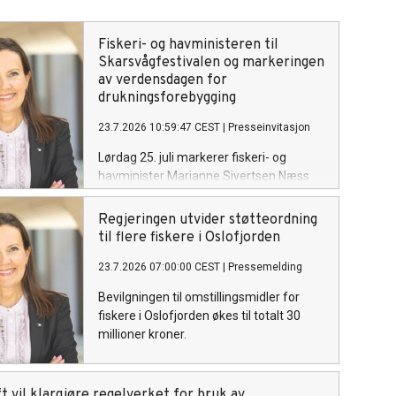
Fiskeri- og havministeren til
Skarsvågfestivalen og markeringen
av verdensdagen for
drukningsforebygging
23.7.2026 10:59:47 CEST
|
Presseinvitasjon
Lørdag 25. juli markerer fiskeri- og
havminister Marianne Sivertsen Næss
FNs verdensdag for forebygging av
drukning i Skarsvåg, verdens nordligste
Regjeringen utvider støtteordning
fiskevær.
til flere fiskere i Oslofjorden
23.7.2026 07:00:00 CEST
|
Pressemelding
Bevilgningen til omstillingsmidler for
fiskere i Oslofjorden økes til totalt 30
millioner kroner.
t vil klargjøre regelverket for bruk av