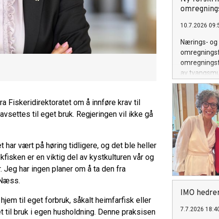
omregning
10.7.2026 09:
Nærings- og 
omregningsfa
omregningsfa
av tvangsmu
deltakerlove
a Fiskeridirektoratet om å innføre krav til
vsettes til eget bruk. Regjeringen vil ikke gå
 har vært på høring tidligere, og det ble heller
kfisken er en viktig del av kystkulturen vår og
 Jeg har ingen planer om å ta den fra
 Næss.
IMO hedrer
hjem til eget forbruk, såkalt heimfarfisk eller
7.7.2026 18:4
t til bruk i egen husholdning. Denne praksisen