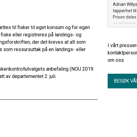
Adrian Willy
tapperhet ti
Prisen deles
anerkjenner 
tes til fisker til eget konsum og for egen
iske eller registreres på landings- og
ngsforskriften, der det kreves at alt som
I vårt presse
s som ressursuttak på en landings- eller
kontaktperson
om oss.
skerikontrollutvalgets anbefaling (NOU 2019:
tt av departementet 2. juli.
BESØK VÅ