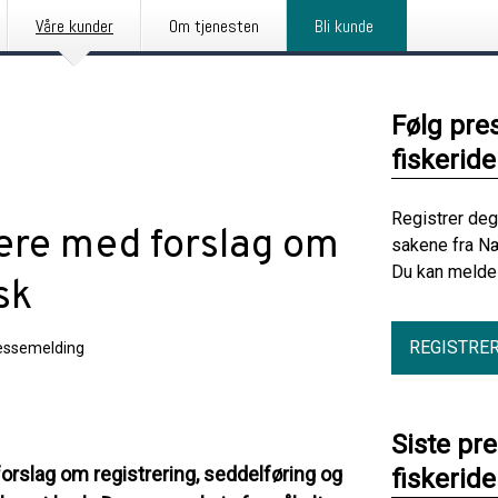
Våre kunder
Om tjenesten
Bli kunde
Følg pre
fiskerid
Registrer deg
dere med forslag om
sakene fra Næ
Du kan melde 
sk
REGISTRE
essemelding
Siste pr
 forslag om registrering, seddelføring og
fiskerid