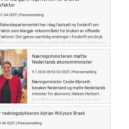
sfaktor
51:04 CEST
|
Pressemelding
fiskeridepartementet har i dag fastsatt ny forskrift om
ktor som klargjør virkeområdet for bruken av offisielle
ktorer. Det gjøres samtidig endringer i forskrift om bruk
lkt og overtredelsesgebyr ved brudd på havressurslova og
n, i tråd med sanksjonsreglene i den nye forskriften.
Næringsministeren møtte
Nederlands økonomiminister
9.7.2026 08:53:53 CEST
|
Pressemelding
Næringsminister Cecilie Myrseth
besøker Nederland og møtte Nederlands
minister for økonomi, Heleen Herbert.
Formålet med besøket er å styrke det
økonomiske samarbeidet mellom Norge
og Nederland og legge til rette for økt
 redningsdykkeren Adrian Willyson Brask
handel, investeringer og
0:49 CEST
|
Pressemelding
næringslivssamarbeid.