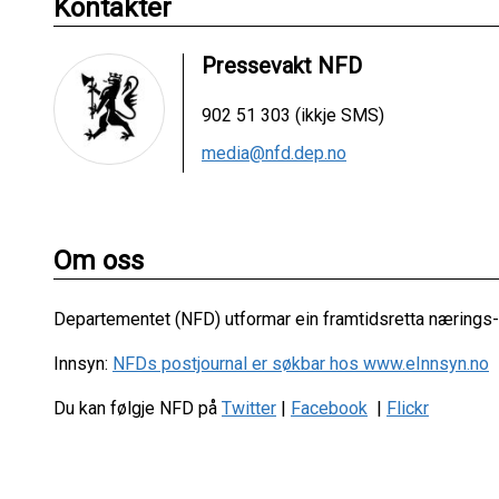
Kontakter
Pressevakt NFD
902 51 303 (ikkje SMS)
media@nfd.dep.no
Om oss
Departementet (NFD) utformar ein framtidsretta nærings- 
Innsyn:
NFDs postjournal er søkbar hos www.eInnsyn.no
Du kan følgje NFD på
Twitter
|
Facebook
|
Flickr