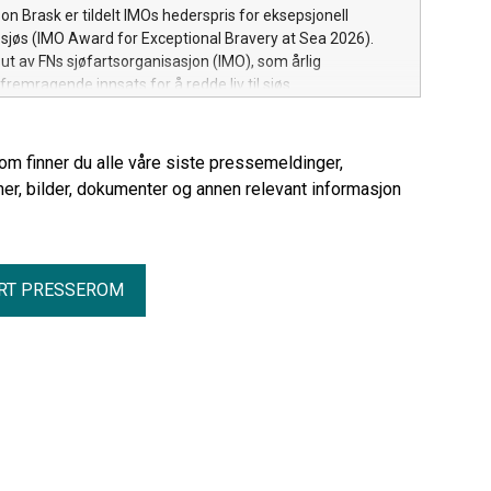
son Brask er tildelt IMOs hederspris for eksepsjonell
l sjøs (IMO Award for Exceptional Bravery at Sea 2026).
 ut av FNs sjøfartsorganisasjon (IMO), som årlig
fremragende innsats for å redde liv til sjøs.
rom finner du alle våre siste pressemeldinger,
er, bilder, dokumenter og annen relevant informasjon
RT PRESSEROM