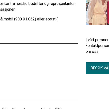
ter fra norske bedrifter og representanter
isasjoner
 mobil (900 91 062) eller epost (
I vårt presse
kontaktperson
om oss.
BESØK VÅ