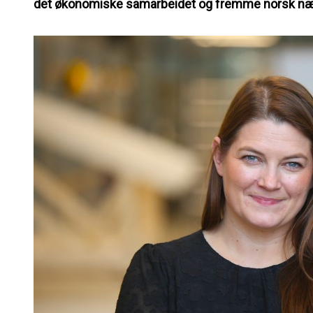
det økonomiske samarbeidet og fremme norsk nærin