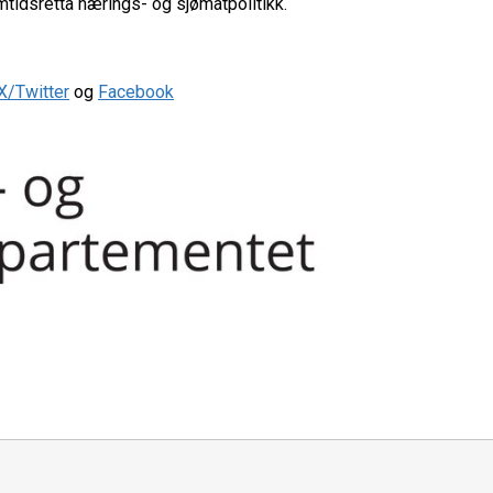
tidsretta nærings- og sjømatpolitikk.
X/Twitter
og
Facebook