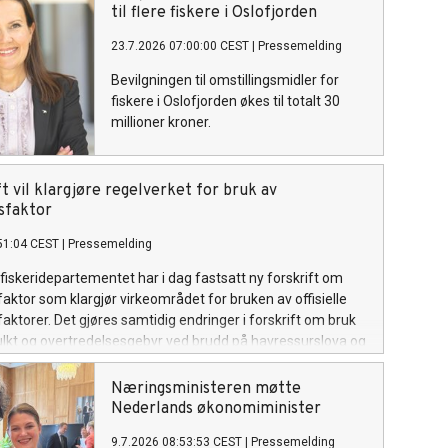
fiskevær.
til flere fiskere i Oslofjorden
23.7.2026 07:00:00 CEST
|
Pressemelding
Bevilgningen til omstillingsmidler for
fiskere i Oslofjorden økes til totalt 30
millioner kroner.
t vil klargjøre regelverket for bruk av
sfaktor
51:04 CEST
|
Pressemelding
fiskeridepartementet har i dag fastsatt ny forskrift om
ktor som klargjør virkeområdet for bruken av offisielle
ktorer. Det gjøres samtidig endringer i forskrift om bruk
lkt og overtredelsesgebyr ved brudd på havressurslova og
n, i tråd med sanksjonsreglene i den nye forskriften.
Næringsministeren møtte
Nederlands økonomiminister
9.7.2026 08:53:53 CEST
|
Pressemelding