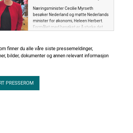
Næringsminister Cecilie Myrseth
besøker Nederland og møtte Nederlands
minister for økonomi, Heleen Herbert.
Formålet med besøket er å styrke det
økonomiske samarbeidet mellom Norge
og Nederland og legge til rette for økt
handel, investeringer og
rom finner du alle våre siste pressemeldinger,
næringslivssamarbeid.
er, bilder, dokumenter og annen relevant informasjon
RT PRESSEROM