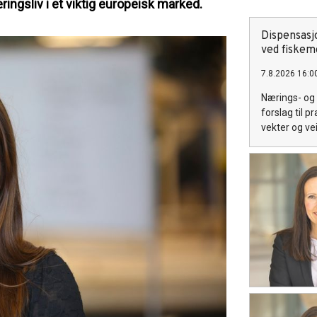
gsliv i et viktig europeisk marked.
Dispensasj
ved fiskem
7.8.2026 16:0
Nærings- og 
forslag til 
vekter og ve