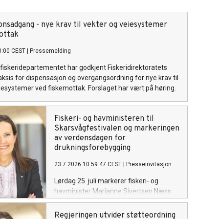
onsadgang - nye krav til vekter og veiesystemer
ottak
0:00 CEST
|
Pressemelding
fiskeridepartementet har godkjent Fiskeridirektoratets
praksis for dispensasjon og overgangsordning for nye krav til
iesystemer ved fiskemottak. Forslaget har vært på høring.
Fiskeri- og havministeren til
Skarsvågfestivalen og markeringen
av verdensdagen for
drukningsforebygging
23.7.2026 10:59:47 CEST
|
Presseinvitasjon
Lørdag 25. juli markerer fiskeri- og
havminister Marianne Sivertsen Næss
FNs verdensdag for forebygging av
drukning i Skarsvåg, verdens nordligste
Regjeringen utvider støtteordning