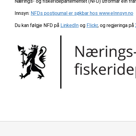
Nærings- og fiskeridepartementet (NFD) utformar ein fram
Innsyn:
NFDs postjournal er søkbar hos www.eInnsyn.no
Du kan følgje NFD på
LinkedIn
og
Flickr
, og regjeringa på