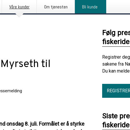
Våre kunder
Om tjenesten
Bli kunde
Følg pre
fiskerid
Registrer deg
Myrseth til
sakene fra Næ
Du kan melde 
REGISTRE
essemelding
Siste pr
 onsdag 8. juli. Formålet er å styrke
fiskerid