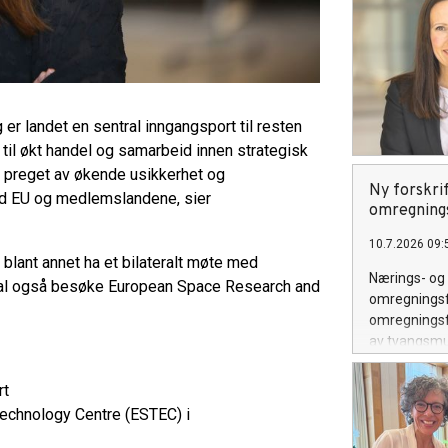
 er landet en sentral inngangsport til resten
a til økt handel og samarbeid innen strategisk
id preget av økende usikkerhet og
Ny forskrif
ed EU og medlemslandene, sier
omregning
10.7.2026 09:
blant annet ha et bilateralt møte med
Nærings- og 
kal også besøke European Space Research and
omregningsfa
omregningsfa
av tvangsmu
deltakerlove
rt
echnology Centre (ESTEC) i